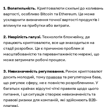
1. Волатильність.
Криптовалюти схильні до коливань
вартості, особливо Bitcoin та Ethereum. Це може
ускладнити визначення точної вартості продуктів і
вплинути на прибутки або витрати.
2. Незрілість галузі.
Технологія блокчейну, де
працюють криптовалюти, все ще знаходиться на
стадії розробки. Це є причиною проблем зі
масштабованістю та перевантаженістю мережі, що
може затримати робочі процеси.
3. Невизначеність регулювання.
Ринок криптовалют
досить молодий, тому
правова
та регуляторна база,
що регулює сферу, не є повністю розробленими. У
багатьох країнах відсутні чіткі правила щодо цього
питання, і ця ситуація створює невизначеність та
правові ризики для компаній, які здійснюють B2B-
платежі.