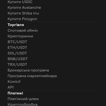
Купити USDC
Купити Avalanche
Купити Shiba Inu
Купити Polygon
Торгівля
Спотовий обмін
Крипторинки
BTC/USDT
ETH/USDT
SOL/USDT
BNB/USDT
TRX/USDT
Брокерська програма
Програма маркетмейкера
Комісії
API
Платежі
Платіжний шлюз
Криптообробка