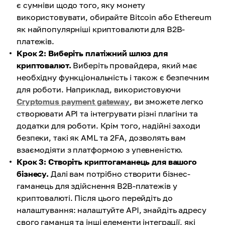
є сумніви щодо того, яку монету
використовувати, обирайте Bitcoin або Ethereum
як найпопулярніші криптовалюти для B2B-
платежів.
Крок 2: Виберіть платіжний шлюз для
криптовалют.
Виберіть провайдера, який має
необхідну функціональність і також є безпечним
для роботи. Наприклад, використовуючи
Cryptomus payment gateway
, ви зможете легко
створювати API та інтегрувати різні плагіни та
додатки для роботи. Крім того, надійні заходи
безпеки, такі як AML та 2FA, дозволять вам
взаємодіяти з платформою з упевненістю.
Крок 3: Створіть криптогаманець для вашого
бізнесу.
Далі вам потрібно створити бізнес-
гаманець для здійснення B2B-платежів у
криптовалюті. Після цього перейдіть до
налаштування: налаштуйте API, знайдіть адресу
свого гаманця та інші елементи інтеграції, які