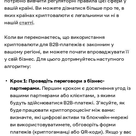
потрібно вивчити регуляторні правила цієї сфери у
вашій країні. Ви можете дізнатися більше про те, в
яких країнах криптовалюти є легальними чи ні в
нашій
статті
.
Коли ви переконаєтесь, що використання
криптовалюти для B2B-платежів є законним у
вашому регіоні, ви можете почати впроваджувати її
у свій бізнес. Для цього дотримуйтесь наступного
алгоритму:
Крок 1: Проведіть переговори з бізнес-
партнерами.
Першим кроком є досягнення угод із
вашими партнерами або клієнтами, з якими
будуть здійснюватися B2B-платежі. З’ясуйте, як
буде працювати криптопроцесінг між вами:
визначте, які цифрові активи та блокчейн-мережі
ви використовуватимете, обговоріть форми
платежів (криптогаманці або QR-коди). Якщо у вас