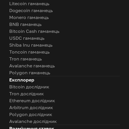
Litecoin гаманець
Dogecoin гаманець
Monero гаманець
BNB гаманець
Bitcoin Cash гаманець
USDC гаманець
Shiba Inu гаманець
Toncoin гаманець
Tron гаманець
Avalanche гаманець
Polygon гаманець
Експлорер
Bitcoin дослідник
Tron дослідник
Ethereum дослідник
Arbitrum дослідник
Polygon дослідник
Avalanche дослідник
Розміщення ставок