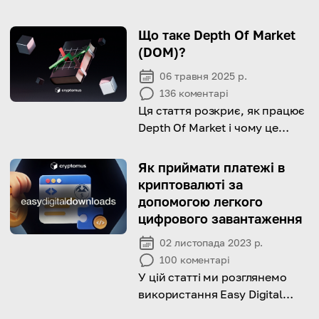
Що таке Depth Of Market
(DOM)?
06 травня 2025 р.
136
коментарі
Ця стаття розкриє, як працює
Depth Of Market і чому це
важливо для криптотргівлі.
Як приймати платежі в
криптовалюті за
допомогою легкого
цифрового завантаження
02 листопада 2023 р.
100
коментарі
У цій статті ми розглянемо
використання Easy Digital
Downloads і його переваги