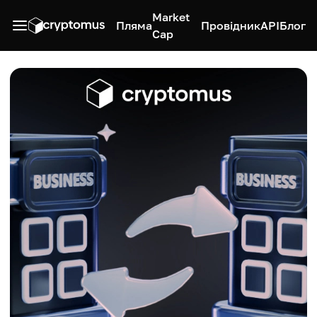
Market
Пляма
Провідник
API
Блог
Cap