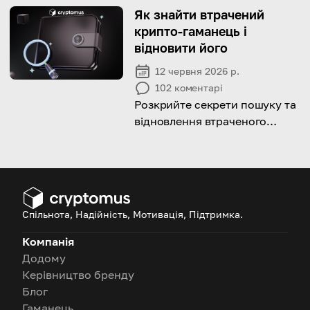
для розширення глобальних
Як знайти втрачений
продажів.
крипто-гаманець і
відновити його
12 червня 2026 р.
102
коментарі
Розкрийте секрети пошуку та
відновлення втраченого
криптогаманця та відновіть
свої цифрові активи за
допомогою порад експертів і
перевірених стратегій.
Спільнота, Надійність, Мотивація, Підтримка.
Компанія
Додому
Керівництво бренду
Блог
Гаманець