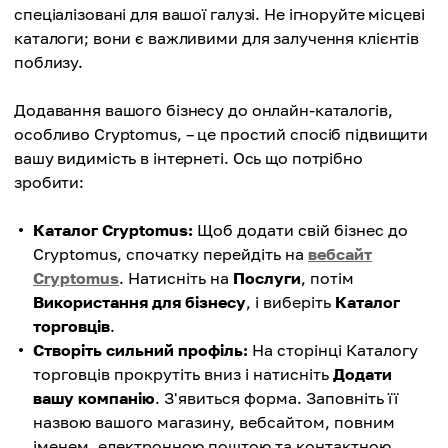
спеціалізовані для вашої галузі. Не ігноруйте місцеві
каталоги; вони є важливими для залучення клієнтів
поблизу.
Додавання вашого бізнесу до онлайн-каталогів,
особливо Cryptomus, – це простий спосіб підвищити
вашу видимість в інтернеті. Ось що потрібно
зробити:
Каталог Cryptomus:
Щоб додати свій бізнес до
Cryptomus, спочатку перейдіть на
вебсайт
Cryptomus
. Натисніть на
Послуги
, потім
Використання для бізнесу
, і виберіть
Каталог
торговців
.
Створіть сильний профіль:
На сторінці Каталогу
торговців прокрутіть вниз і натисніть
Додати
вашу компанію
. З'явиться форма. Заповніть її
назвою вашого магазину, вебсайтом, повним
іменем, електронною поштою та контактною