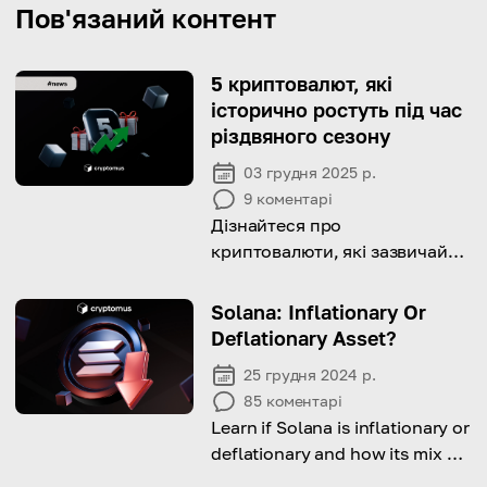
Пов'язаний контент
5 криптовалют, які
історично ростуть під час
різдвяного сезону
03 грудня 2025 р.
9
коментарі
Дізнайтеся про
криптовалюти, які зазвичай
зростають у грудні, та що
стоїть за їхніми сезонними
Solana: Inflationary Or
приростами.
Deflationary Asset?
25 грудня 2024 р.
85
коментарі
Learn if Solana is inflationary or
deflationary and how its mix of
rewards and token burns