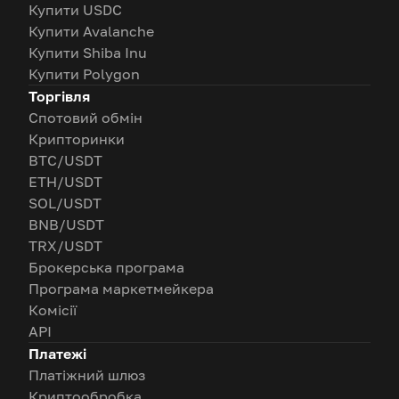
Купити USDC
Купити Avalanche
Купити Shiba Inu
Купити Polygon
Торгівля
Спотовий обмін
Крипторинки
BTC/USDT
ETH/USDT
SOL/USDT
BNB/USDT
TRX/USDT
Брокерська програма
Програма маркетмейкера
Комісії
API
Платежі
Платіжний шлюз
Криптообробка