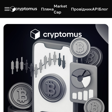
Market
Пляма
Провідник
API
Блог
Cap