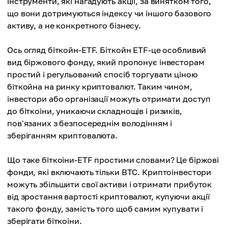
інструменти, які нагадують акції, за винятком того,
що вони дотримуються індексу чи іншого базового
активу, а не конкретного бізнесу.
Ось огляд біткойн-ETF. Біткойн ETF-це особливий
вид біржового фонду, який пропонує інвесторам
простий і регульований спосіб торгувати ціною
біткойна на ринку криптовалют. Таким чином,
інвестори або організації можуть отримати доступ
до біткоіни, уникаючи складнощів і ризиків,
пов'язаних з безпосереднім володінням і
зберіганням криптовалюта.
Що таке біткоіни-ETF простими словами? Це біржові
фонди, які включають тільки BTC. Криптоінвестори
можуть збільшити свої активи і отримати прибуток
від зростання вартості криптовалют, купуючи акції
такого фонду, замість того щоб самим купувати і
зберігати біткоіни.