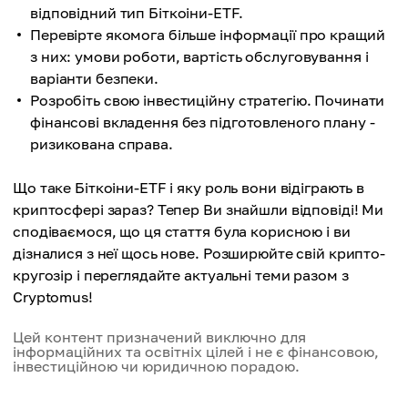
відповідний тип Біткоіни-ETF.
Перевірте якомога більше інформації про кращий
з них: умови роботи, вартість обслуговування і
варіанти безпеки.
Розробіть свою інвестиційну стратегію. Починати
фінансові вкладення без підготовленого плану -
ризикована справа.
Що таке Біткоіни-ETF і яку роль вони відіграють в
криптосфері зараз? Тепер Ви знайшли відповіді! Ми
сподіваємося, що ця стаття була корисною і ви
дізналися з неї щось нове. Розширюйте свій крипто-
кругозір і переглядайте актуальні теми разом з
Cryptomus!
Цей контент призначений виключно для
інформаційних та освітніх цілей і не є фінансовою,
інвестиційною чи юридичною порадою.