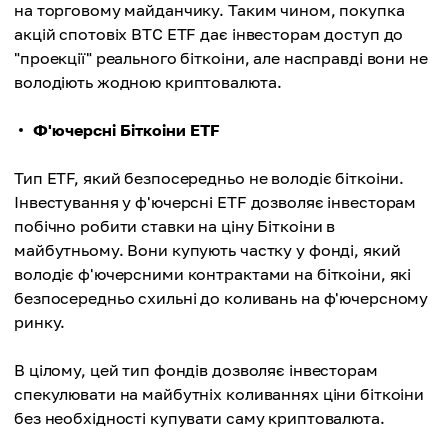
на торговому майданчику. Таким чином, покупка
акцій спотовіх BTC ETF дає інвесторам доступ до
"проекції" реального біткоіни, але насправді вони не
володіють жодною криптовалюта.
Ф'ючерсні Біткоіни ETF
Тип ETF, який безпосередньо не володіє біткоіни.
Інвестування у ф'ючерсні ETF дозволяє інвесторам
побічно робити ставки на ціну Біткоіни в
майбутньому. Вони купують частку у фонді, який
володіє ф'ючерсними контрактами на біткоіни, які
безпосередньо схильні до коливань на ф'ючерсному
ринку.
В цілому, цей тип фондів дозволяє інвесторам
спекулювати на майбутніх коливаннях ціни біткоіни
без необхідності купувати саму криптовалюта.