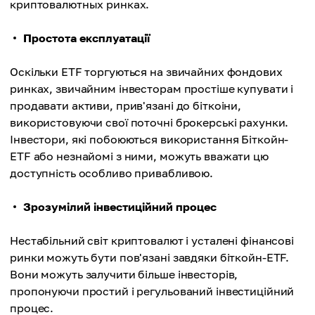
криптовалютных ринках.
Простота експлуатації
Оскільки ETF торгуються на звичайних фондових
ринках, звичайним інвесторам простіше купувати і
продавати активи, прив'язані до біткоіни,
використовуючи свої поточні брокерські рахунки.
Інвестори, які побоюються використання Біткойн-
ETF або незнайомі з ними, можуть вважати цю
доступність особливо привабливою.
Зрозумілий інвестиційний процес
Нестабільний світ криптовалют і усталені фінансові
ринки можуть бути пов'язані завдяки біткойн-ETF.
Вони можуть залучити більше інвесторів,
пропонуючи простий і регульований інвестиційний
процес.