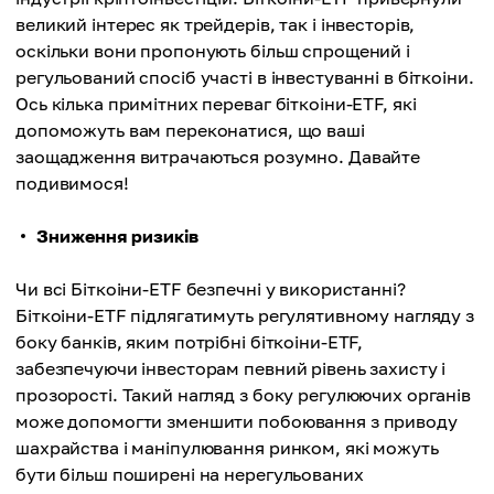
великий інтерес як трейдерів, так і інвесторів,
оскільки вони пропонують більш спрощений і
регульований спосіб участі в інвестуванні в біткоіни.
Ось кілька примітних переваг біткоіни-ETF, які
допоможуть вам переконатися, що ваші
заощадження витрачаються розумно. Давайте
подивимося!
Зниження ризиків
Чи всі Біткоіни-ETF безпечні у використанні?
Біткоіни-ETF підлягатимуть регулятивному нагляду з
боку банків, яким потрібні біткоіни-ETF,
забезпечуючи інвесторам певний рівень захисту і
прозорості. Такий нагляд з боку регулюючих органів
може допомогти зменшити побоювання з приводу
шахрайства і маніпулювання ринком, які можуть
бути більш поширені на нерегульованих