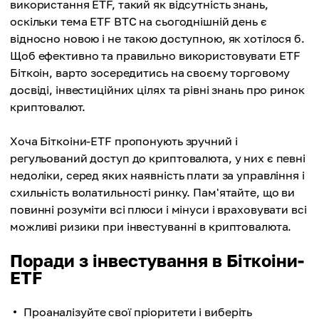
використання ETF, такий як відсутність знань,
оскільки тема ETF BTC на сьогоднішній день є
відносно новою і не такою доступною, як хотілося б.
Щоб ефективно та правильно використовувати ETF
Біткоін, варто зосередитись на своєму торговому
досвіді, інвестиційних цілях та рівні знань про ринок
криптовалют.
Хоча Біткоіни-ETF пропонують зручний і
регульований доступ до криптовалюта, у них є певні
недоліки, серед яких наявність плати за управління і
схильність волатильності ринку. Пам'ятайте, що ви
повинні розуміти всі плюси і мінуси і враховувати всі
можливі ризики при інвестуванні в криптовалюта.
Поради з інвестування в Біткоіни-
ETF
Проаналізуйте свої пріоритети і виберіть