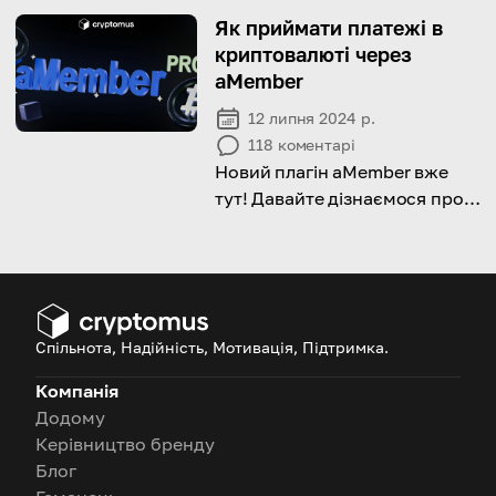
affects its supply.
Як приймати платежі в
криптовалюті через
aMember
12 липня 2024 р.
118
коментарі
Новий плагін aMember вже
тут! Давайте дізнаємося про
всі переваги!
Спільнота, Надійність, Мотивація, Підтримка.
Компанія
Додому
Керівництво бренду
Блог