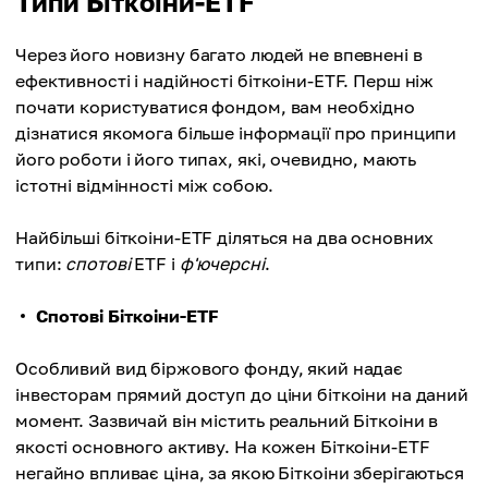
Типи Біткоіни-ETF
Через його новизну багато людей не впевнені в
ефективності і надійності біткоіни-ETF. Перш ніж
почати користуватися фондом, вам необхідно
дізнатися якомога більше інформації про принципи
його роботи і його типах, які, очевидно, мають
істотні відмінності між собою.
Найбільші біткоіни-ETF діляться на два основних
типи:
спотові
ETF і
ф'ючерсні
.
Спотові Біткоіни-ETF
Особливий вид біржового фонду, який надає
інвесторам прямий доступ до ціни біткоіни на даний
момент. Зазвичай він містить реальний Біткоіни в
якості основного активу. На кожен Біткоіни-ETF
негайно впливає ціна, за якою Біткоіни зберігаються