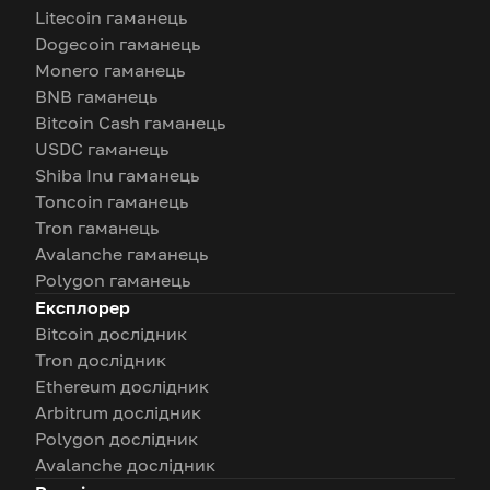
Litecoin гаманець
Dogecoin гаманець
Monero гаманець
BNB гаманець
Bitcoin Cash гаманець
USDC гаманець
Shiba Inu гаманець
Toncoin гаманець
Tron гаманець
Avalanche гаманець
Polygon гаманець
Експлорер
Bitcoin дослідник
Tron дослідник
Ethereum дослідник
Arbitrum дослідник
Polygon дослідник
Avalanche дослідник