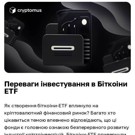
Переваги інвестування в Біткоіни
ETF
Як створення біткоіни-ETF вплинуло на
кріптовалютний фінансовий ринок? Багато хто
цікавиться темою впевнено відповідають, що ці
фонди є головною ознакою безперервного розвитку
індустрії кріптоінвестіцій. Біткоіни-ETF привернули