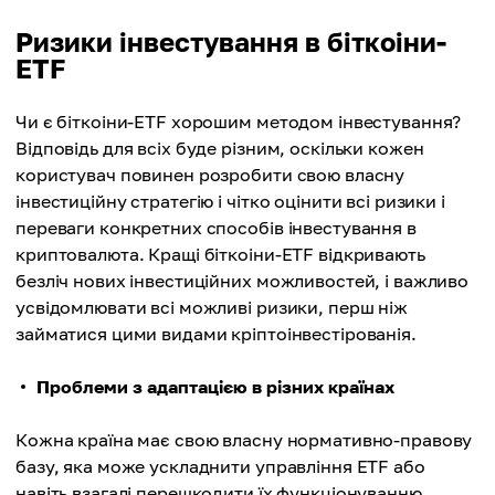
Ризики інвестування в біткоіни-
ETF
Чи є біткоіни-ETF хорошим методом інвестування?
Відповідь для всіх буде різним, оскільки кожен
користувач повинен розробити свою власну
інвестиційну стратегію і чітко оцінити всі ризики і
переваги конкретних способів інвестування в
криптовалюта. Кращі біткоіни-ETF відкривають
безліч нових інвестиційних можливостей, і важливо
усвідомлювати всі можливі ризики, перш ніж
займатися цими видами кріптоінвестірованія.
Проблеми з адаптацією в різних країнах
Кожна країна має свою власну нормативно-правову
базу, яка може ускладнити управління ETF або
навіть взагалі перешкодити їх функціонуванню.