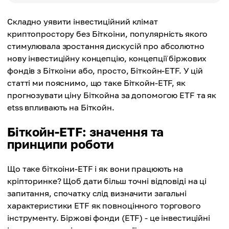
Складно уявити інвестиційний клімат
криптопростору без Біткоіни, популярність якого
стимулювала зростання дискусій про абсолютно
нову інвестиційну концепцію, концепції біржових
фондів з Біткоіни або, просто, Біткойн-ETF. У цій
статті ми пояснимо, що таке Біткойн-ETF, як
прогнозувати ціну Біткойна за допомогою ETF та як
etss впливають на Біткойн.
Біткойн-ETF: значення та
принципи роботи
Що таке біткоіни-ETF і як вони працюють на
кріпторинке? Щоб дати більш точні відповіді на ці
запитання, спочатку слід визначити загальні
характеристики ETF як повноцінного торгового
інструменту. Біржові фонди (ETF) - це інвестиційні