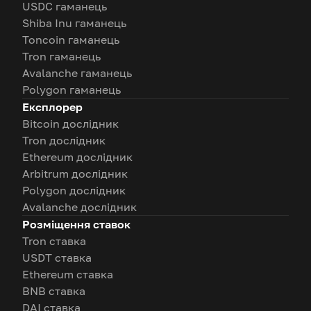
USDC гаманець
Shiba Inu гаманець
Toncoin гаманець
Tron гаманець
Avalanche гаманець
Polygon гаманець
Експлорер
Bitcoin дослідник
Tron дослідник
Ethereum дослідник
Arbitrum дослідник
Polygon дослідник
Avalanche дослідник
Розміщення ставок
Tron ставка
USDT ставка
Ethereum ставка
BNB ставка
DAI ставка