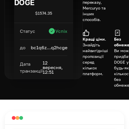
DOGE
переказу,
Mercuryo та
$
1574.35
інших
способів.
Статус
Успіх
Кращі ціни.
Без
Знайдіть
обмеже
до
bc1q6z...q2hcge
найвигідніші
Ви мож
пропозиції
придба
серед
DOGE у
12
Дата
вересня,
кількох
будь-як
транзакції
12:51
платформ.
кількос
без
обмеже