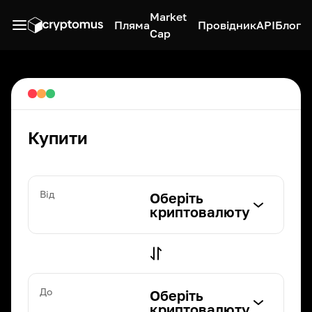
Market
Пляма
Провідник
API
Блог
Cap
Купити
Від
Оберіть
криптовалюту
До
Оберіть
криптовалюту