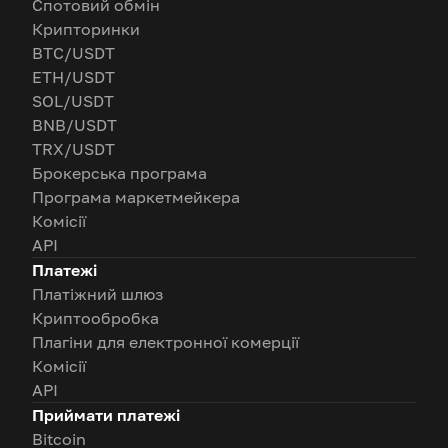
Спотовий обмін
Крипторинки
BTC/USDT
ETH/USDT
SOL/USDT
BNB/USDT
TRX/USDT
Брокерська програма
Програма маркетмейкера
Комісії
API
Платежі
Платіжний шлюз
Криптообробка
Плагіни для електронної комерції
Комісії
API
Приймати платежі
Bitcoin