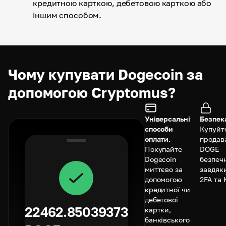
кредитною карткою, дебетовою карткою або
іншим способом.
Чому купувати Dogecoin за
допомогою Cryptomus?
Універсальні
Безпек
способи
Купуйт
оплати.
продав
Покупайте
DOGE
Dogecoin
безпеч
миттєво за
завдяк
допомогою
2FA та 
кредитної чи
дебетової
22462.85039373
картки,
банківського