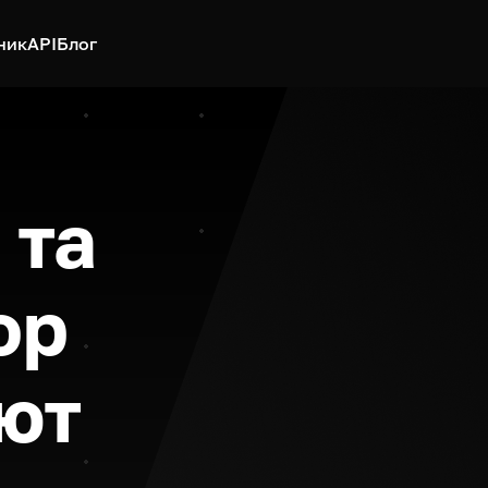
ник
API
Блог
 та
ор
ют