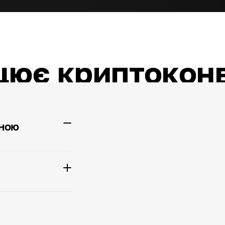
цює криптокон
іною