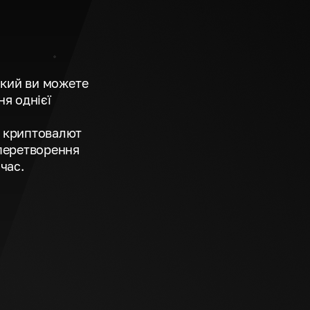
який ви можете
я однієї
 криптовалют
перетворення
час.