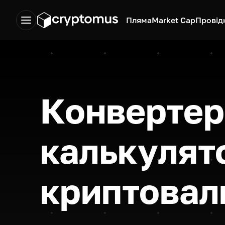
Пляма
Market Cap
Провід
Конвертер
калькулят
криптовал