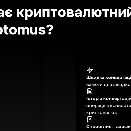
має криптовалютни
ptomus?
Швидка конвертаці
валюти для швидкої
Історія конвертацій
операції з конверт
криптовалют.
Сприятливі тарифи