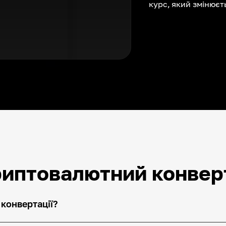
курс, який змінюєть
риптовалютний конвер
 конвертації?