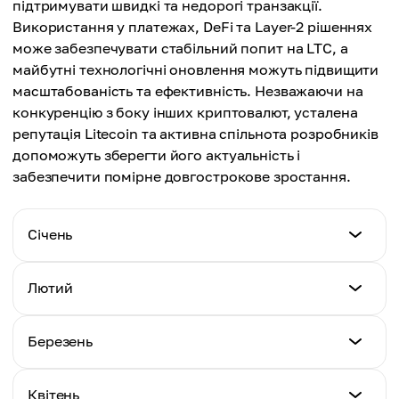
підтримувати швидкі та недорогі транзакції.
$111.08
Використання у платежах, DeFi та Layer-2 рішеннях
Середня ціна
може забезпечувати стабільний попит на LTC, а
$124.68
майбутні технологічні оновлення можуть підвищити
масштабованість та ефективність. Незважаючи на
конкуренцію з боку інших криптовалют, усталена
репутація Litecoin та активна спільнота розробників
допоможуть зберегти його актуальність і
забезпечити помірне довгострокове зростання.
Січень
Мінімальна ціна
Лютий
$88.74
Мінімальна ціна
Березень
Максимальна ціна
$92.12
$156.16
Мінімальна ціна
Квітень