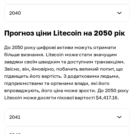
Середня ціна
$891.47
$637.80
Мінімальна ціна
2040
Максимальна ціна
$711.25
Середня ціна
$948.51
$729.31
Мінімальна ціна
Прогноз ціни Litecoin на 2050 рік
Максимальна ціна
$791.83
Середня ціна
$1,002.43
$793.44
До 2050 року цифрові активи можуть отримати
Максимальна ціна
більше визнання. Litecoin може стати значущим
Середня ціна
$1,062.64
завдяки своїм швидким та доступним транзакціям.
$856.95
Звісно, він, ймовірно, побачить великий попит, що
Середня ціна
підвищить його вартість. З додатковими людьми,
$926.23
підприємствами та органами влади, які його
впроваджують, його ціна може зрости. До 2050 року
Litecoin може досягти пікової вартості $4,417.16.
2041
Мінімальна ціна