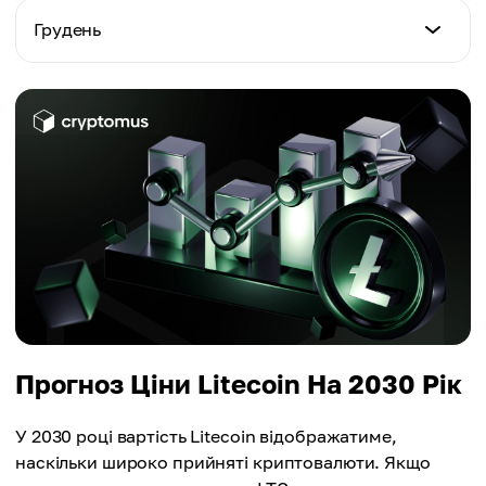
$156.41
Мінімальна ціна
Грудень
Максимальна ціна
$147.76
Середня ціна
$191.87
$161.37
Мінімальна ціна
Максимальна ціна
$152.72
Середня ціна
$195.75
$164.34
Максимальна ціна
Середня ціна
$199.63
$170.26
Середня ціна
$175.18
Прогноз Ціни Litecoin На 2030 Рік
У 2030 році вартість Litecoin відображатиме,
наскільки широко прийняті криптовалюти. Якщо