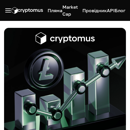
Market
Пляма
Провідник
API
Блог
Cap