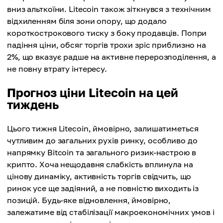
вниз альткоїни. Litecoin також зіткнувся з технічним
відхиленням біля зони опору, що додало
короткострокового тиску з боку продавців. Попри
падіння ціни, обсяг торгів трохи зріс приблизно на
2%, що вказує радше на активне перерозподілення, а
не повну втрату інтересу.
Прогноз ціни Litecoin на цей
тиждень
Цього тижня Litecoin, ймовірно, залишатиметься
чутливим до загальних рухів ринку, особливо до
напрямку Bitcoin та загального ризик-настрою в
крипто. Хоча нещодавня слабкість вплинула на
цінову динаміку, активність торгів свідчить, що
ринок усе ще задіяний, а не повністю виходить із
позицій. Будь-яке відновлення, ймовірно,
залежатиме від стабілізації макроекономічних умов і