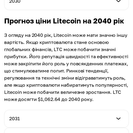
2030
Максимальна Ціна
$168.48
Середня Ціна
$218.57
$159.34
Мінімальна Ціна
Прогноз ціни Litecoin на 2040 рік
Максимальна Ціна
$199.56
Середня Ціна
$260.94
$187.21
З огляду на 2040 рік, Litecoin може мати значно іншу
Максимальна Ціна
вартість. Якщо криптовалюта стане основою
Середня Ціна
$320.88
глобальних фінансів, LTC може побачити значні
$221.73
прибутки. Його репутація швидкості та ефективності
Середня Ціна
може закріпити його роль у повсякденних платежах,
$268.42
що стимулюватиме попит. Ринкові тенденції,
регулювання та технічні зміни відіграватимуть роль,
але якщо криптовалюти набиратимуть популярності,
Litecoin може побачити величезне зростання. LTC
може досягти $1,062.64 до 2040 року.
2031