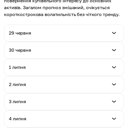
повернення купівельного інтересу до основних
активів. Загалом прогноз змішаний, очікується
короткострокова волатильність без чіткого тренду.
29 червня
Ціна (USD)
30 червня
$42.38
Ціна (USD)
1 липня
Денна зміна
$41.92
-1.49%
Ціна (USD)
2 липня
Денна зміна
$42.11
-1.09%
Ціна (USD)
3 липня
Денна зміна
$41.63
+0.45%
Ціна (USD)
4 липня
Денна зміна
$41.78
-1.14%