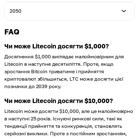
Середня ціна
$3,786.56
$1,854.35
Мінімальна ціна
2050
Максимальна ціна
$2,082.73
Середня ціна
$4,331.93
$2,110.72
Мінімальна ціна
FAQ
Максимальна ціна
$2,295.56
Середня ціна
$4,907.59
$2,337.31
Чи може Litecoin досягти $1,000?
Максимальна ціна
Досягнення $1,000 виглядає малоймовірним для
Середня ціна
$4,417.16
$2,495.17
Litecoin в наступне десятиліття. Проте, якщо
зростання Bitcoin триватиме і прийняття
Середня ціна
криптовалют збільшиться, LTC може досягти цієї
$2,856.36
позначки до 2039 року.
Чи може Litecoin досягти $10,000?
Litecoin може досягти $10,000, але це малоймовірно
в наступні 25 років. Існуючі ринкові сили, такі як
тенденції прийняття та конкуренція, становлять
серйозні виклики. Проте з постійним зростанням,