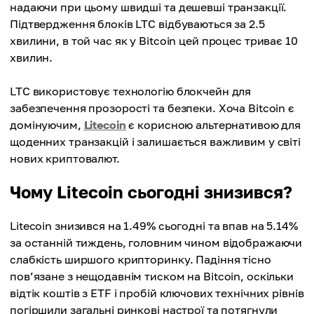
надаючи при цьому швидші та дешевші транзакції.
Підтвердження блоків LTC відбуваються за 2.5
хвилини, в той час як у Bitcoin цей процес триває 10
хвилин.
LTC використовує технологію блокчейн для
забезпечення прозорості та безпеки. Хоча Bitcoin є
домінуючим,
Litecoin
є корисною альтернативою для
щоденних транзакцій і залишається важливим у світі
нових криптовалют.
Чому Litecoin сьогодні знизився?
Litecoin знизився на 1.49% сьогодні та впав на 5.14%
за останній тиждень, головним чином відображаючи
слабкість ширшого крипторинку. Падіння тісно
пов’язане з нещодавнім тиском на Bitcoin, оскільки
відтік коштів з ETF і пробій ключових технічних рівнів
погіршили загальні ринкові настрої та потягнули