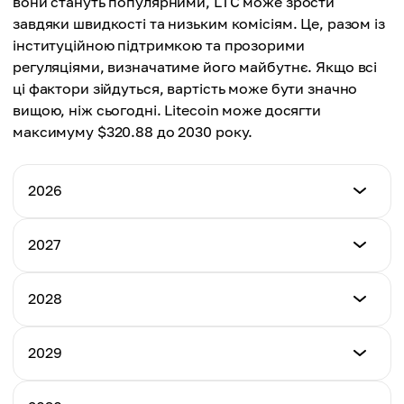
вони стануть популярними, LTC може зрости
завдяки швидкості та низьким комісіям. Це, разом із
інституційною підтримкою та прозорими
регуляціями, визначатиме його майбутнє. Якщо всі
ці фактори зійдуться, вартість може бути значно
вищою, ніж сьогодні. Litecoin може досягти
максимуму $320.88 до 2030 року.
2026
Мінімальна Ціна
2027
$102.58
Мінімальна Ціна
2028
Максимальна Ціна
$125.74
$152.16
Мінімальна Ціна
2029
Максимальна Ціна
$143.40
Середня Ціна
$199.63
$139.72
Мінімальна Ціна