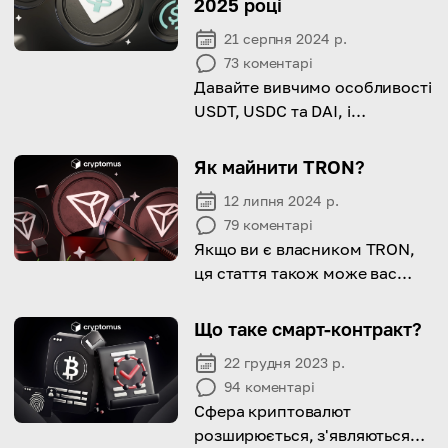
2025 році
21 серпня 2024 р.
73
коментарі
Давайте вивчимо особливості
USDT, USDC та DAI, і
розглянемо їх основні
відмінності в цьому
Як майнити TRON?
всебічному керівництві!
12 липня 2024 р.
79
коментарі
Якщо ви є власником TRON,
ця стаття також може вас
зацікавити.
Що таке смарт-контракт?
22 грудня 2023 р.
94
коментарі
Сфера криптовалют
розширюється, з'являються