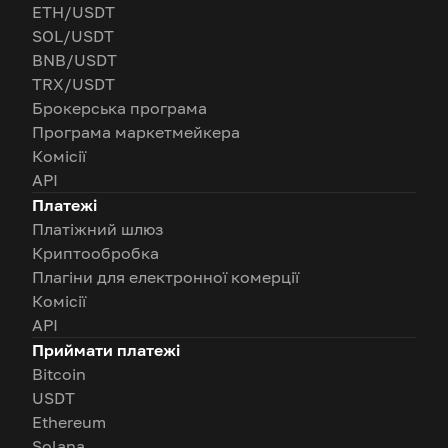
ETH/USDT
SOL/USDT
BNB/USDT
TRX/USDT
Брокерська програма
Програма маркетмейкера
Комісії
API
Платежі
Платіжний шлюз
Криптообробка
Плагіни для електронної комерції
Комісії
API
Приймати платежі
Bitcoin
USDT
Ethereum
Solana