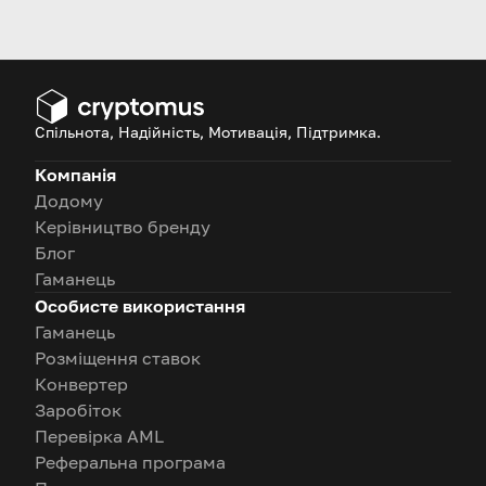
нові можливості. Прочитайте
статтю і дізнайтеся, що таке
смарт-контракт і для чого він
використовується
Спільнота, Надійність, Мотивація, Підтримка.
Компанія
Додому
Керівництво бренду
Блог
Гаманець
Особисте використання
Гаманець
Розміщення ставок
Конвертер
Заробіток
Перевірка AML
Реферальна програма