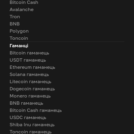
Bitcoin Cash
Avalanche
Tron
BNB
Polygon
Toncoin
Гаманці
Bitcoin гаманець
USDT гаманець
Ethereum гаманець
Solana гаманець
Litecoin гаманець
Dogecoin гаманець
Monero гаманець
BNB гаманець
Bitcoin Cash гаманець
USDC гаманець
Shiba Inu гаманець
Toncoin гаманець