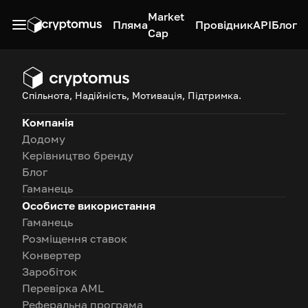
Market
Пляма
Провідник
API
Блог
Cap
Спільнота, Надійність, Мотивація, Підтримка.
Компанія
Додому
Керівництво бренду
Блог
Гаманець
Особисте використання
Гаманець
Розміщення ставок
Конвертер
Заробіток
Перевірка AML
Реферальна програма