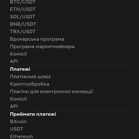
BTC/USDT
ETH/USDT
SOL/USDT
BNB/USDT
TRX/USDT
Брокерська програма
Програма маркетмейкера
Комісії
API
Платежі
Платіжний шлюз
Криптообробка
Плагіни для електронної комерції
Комісії
API
Приймати платежі
Bitcoin
USDT
Ethereum