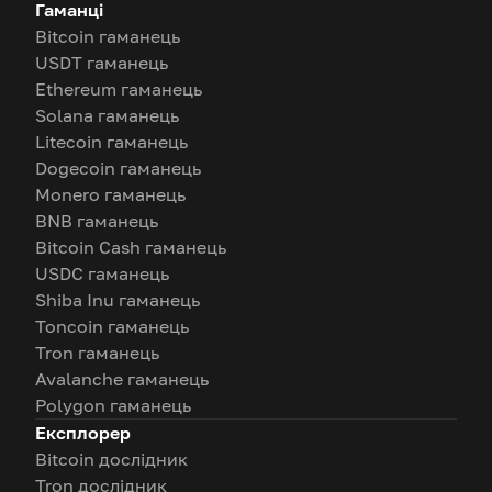
Гаманці
Bitcoin гаманець
USDT гаманець
Ethereum гаманець
Solana гаманець
Litecoin гаманець
Dogecoin гаманець
Monero гаманець
BNB гаманець
Bitcoin Cash гаманець
USDC гаманець
Shiba Inu гаманець
Toncoin гаманець
Tron гаманець
Avalanche гаманець
Polygon гаманець
Експлорер
Bitcoin дослідник
Tron дослідник