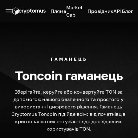
Market
Пляма
Провідник
API
Блог
Cap
ГАМАНЕЦЬ
Toncoin гаманець
Зберігайте, керуйте або конвертуйте TON за 
допомогою нашого безпечного та простого у 
використанні цифрового рішення. Гаманець 
Cryptomus Toncoin підійде всім: від початківців 
криптовалютних ентузіастів до досвідчених 
користувачів TON.