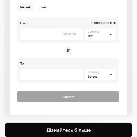
Market
Limit
From
0.00000000 BTC
Currency
Convert all
BTC
To
Currency
Select
Convert
Дізнайтесь більше