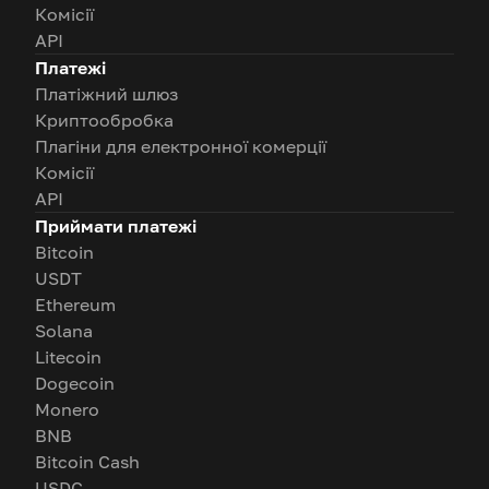
Комісії
API
Платежі
Платіжний шлюз
Криптообробка
Плагіни для електронної комерції
Комісії
API
Приймати платежі
Bitcoin
USDT
Ethereum
Solana
Litecoin
Dogecoin
Monero
BNB
Bitcoin Cash
USDC