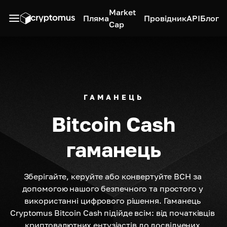
Market
Пляма
Провідник
API
Блог
Cap
ГАМАНЕЦЬ
Bitcoin Cash
гаманець
Зберігайте, керуйте або конвертуйте BCH за 
допомогою нашого безпечного та простого у 
використанні цифрового рішення. Гаманець 
Cryptomus Bitcoin Cash підійде всім: від початківців 
криптовалютних ентузіастів до досвідчених 