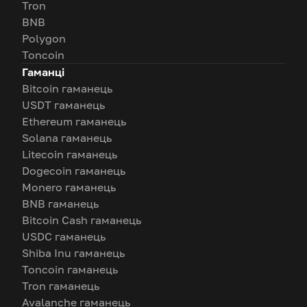
Tron
BNB
Polygon
Toncoin
Гаманці
Bitcoin гаманець
USDT гаманець
Ethereum гаманець
Solana гаманець
Litecoin гаманець
Dogecoin гаманець
Monero гаманець
BNB гаманець
Bitcoin Cash гаманець
USDC гаманець
Shiba Inu гаманець
Toncoin гаманець
Tron гаманець
Avalanche гаманець