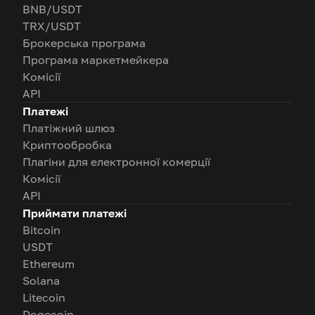
BNB/USDT
TRX/USDT
Брокерська програма
Програма маркетмейкера
Комісії
API
Платежі
Платіжний шлюз
Криптообробка
Плагіни для електронної комерції
Комісії
API
Приймати платежі
Bitcoin
USDT
Ethereum
Solana
Litecoin
Dogecoin