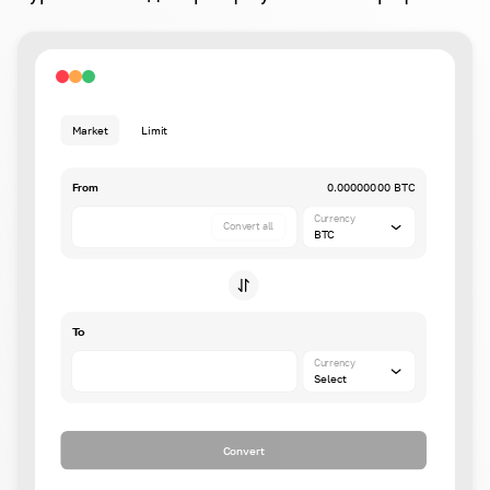
Market
Limit
From
0.00000000 BTC
Currency
Convert all
BTC
To
Currency
Select
Convert