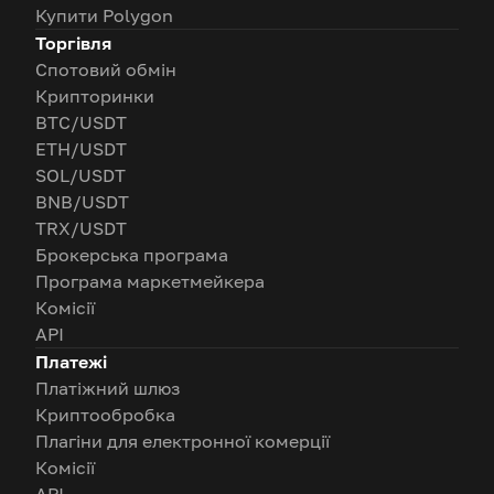
Купити Polygon
Торгівля
Спотовий обмін
Крипторинки
BTC/USDT
ETH/USDT
SOL/USDT
BNB/USDT
TRX/USDT
Брокерська програма
Програма маркетмейкера
Комісії
API
Платежі
Платіжний шлюз
Криптообробка
Плагіни для електронної комерції
Комісії