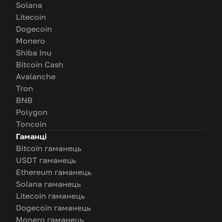
Solana
Litecoin
Dogecoin
Monero
Shiba Inu
Bitcoin Cash
Avalanche
Tron
BNB
Polygon
Toncoin
Гаманці
Bitcoin гаманець
USDT гаманець
Ethereum гаманець
Solana гаманець
Litecoin гаманець
Dogecoin гаманець
Monero гаманець