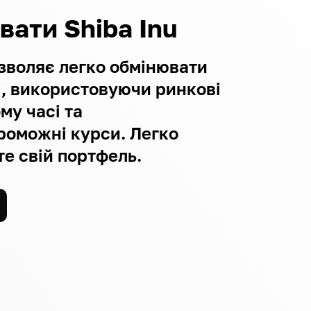
вати Shiba Inu
зволяє легко обмінювати
і, використовуючи ринкові
му часі та
роможні курси. Легко
е свій портфель.