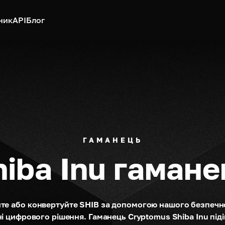
ник
API
Блог
ГАМАНЕЦЬ
hiba Inu гамане
йте або конвертуйте SHIB за допомогою нашого безпечно
 цифрового рішення. Гаманець Cryptomus Shiba Inu підій