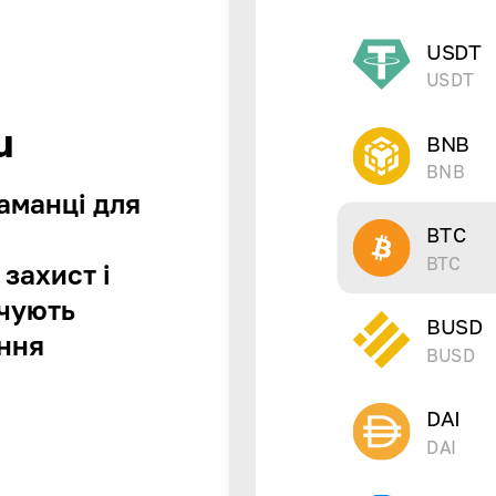
USDT
USDT
u
BNB
BNB
аманці для
BTC
и
BTC
захист і
ечують
BUSD
іння
BUSD
DAI
DAI