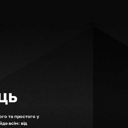
ць
го та простого у 
де всім: від 