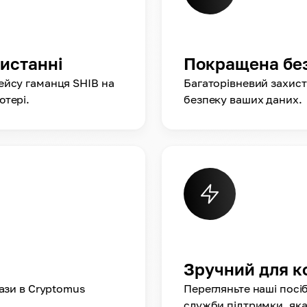
ристанні
Покращена бе
ейсу гаманця SHIB на
Багаторівневий захист
ютері.
безпеку ваших даних.
Зручний для к
кази в Cryptomus
Перегляньте наші посі
служби підтримки, яка