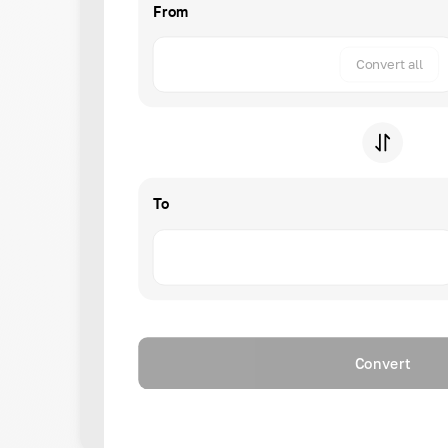
From
Convert all
To
Convert