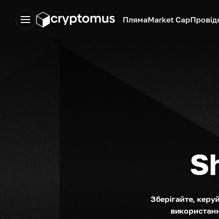
Пляма
Market Cap
Провід
S
Зберігайте, керу
використанні