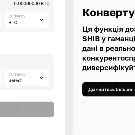
0.00000000 BTC
Конверту
Currency
BTC
Ця функція до
SHIB у гаманц
дані в реально
конкурентосп
диверсифікуйт
Currency
Select
Дізнайтесь більше