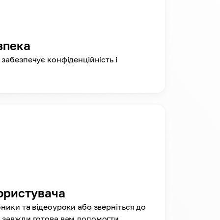
зпека
 забезпечує конфіденційність і
ористувача
бники та відеоуроки або зверніться до
 завжди готова вам допомогти.