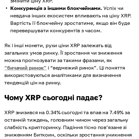
змінити ціну XRP.
Конкуренція з іншими блокчейнами.
Успіх чи
невдача інших екосистем впливають на ціну XRP.
Вартість її блокчейну зростатиме, якщо він буде
перевершувати конкурентів з часом.
Як і інші монети, рухи ціни XRP залежать від
загальних умов ринку. Її зростання чи зниження
можна прогнозувати за такими фразами, як
“бичачий ринок”
і “ведмежий ринок”. Ці поняття
використовуються аналітиками для визначення
тенденцій цін на ринку.
Чому XRP сьогодні падає?
XRP знизився на 0.34% сьогодні та впав на 7.49% за
останній тиждень, головним чином через загальну
слабкість крипторинку. Падіння тісно пов’язане зі
зниженням Биткоин, оскільки зростання уникнення