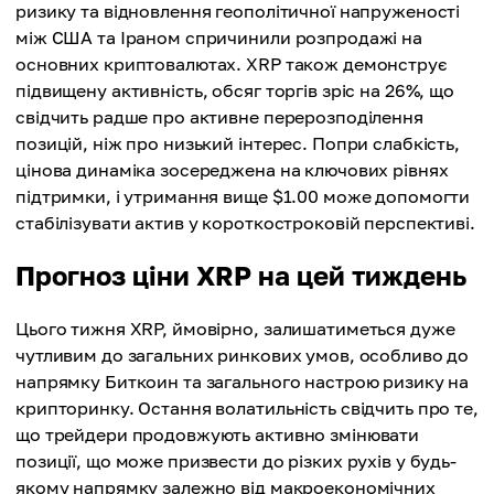
ризику та відновлення геополітичної напруженості
між США та Іраном спричинили розпродажі на
основних криптовалютах. XRP також демонструє
підвищену активність, обсяг торгів зріс на 26%, що
свідчить радше про активне перерозподілення
позицій, ніж про низький інтерес. Попри слабкість,
цінова динаміка зосереджена на ключових рівнях
підтримки, і утримання вище $1.00 може допомогти
стабілізувати актив у короткостроковій перспективі.
Прогноз ціни XRP на цей тиждень
Цього тижня XRP, ймовірно, залишатиметься дуже
чутливим до загальних ринкових умов, особливо до
напрямку Биткоин та загального настрою ризику на
крипторинку. Остання волатильність свідчить про те,
що трейдери продовжують активно змінювати
позиції, що може призвести до різких рухів у будь-
якому напрямку залежно від макроекономічних