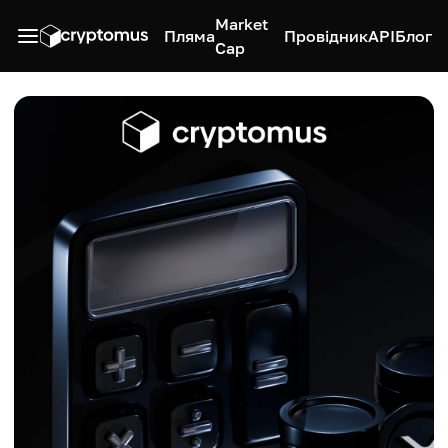
Market
Пляма
Провідник
API
Блог
Cap