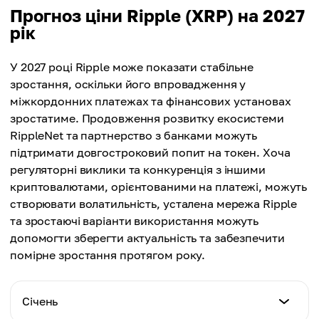
$2.46
Мін. ціна
Прогноз ціни Ripple (XRP) на 2027
Макс. ціна
$4.11
рік
Середня ціна
$4.42
$4.50
Макс. ціна
У 2027 році Ripple може показати стабільне
Середня ціна
$5.23
зростання, оскільки його впровадження у
$4.65
міжкордонних платежах та фінансових установах
Середня ціна
зростатиме. Продовження розвитку екосистеми
$4.93
RippleNet та партнерство з банками можуть
підтримати довгостроковий попит на токен. Хоча
регуляторні виклики та конкуренція з іншими
криптовалютами, орієнтованими на платежі, можуть
створювати волатильність, усталена мережа Ripple
та зростаючі варіанти використання можуть
допомогти зберегти актуальність та забезпечити
помірне зростання протягом року.
Січень