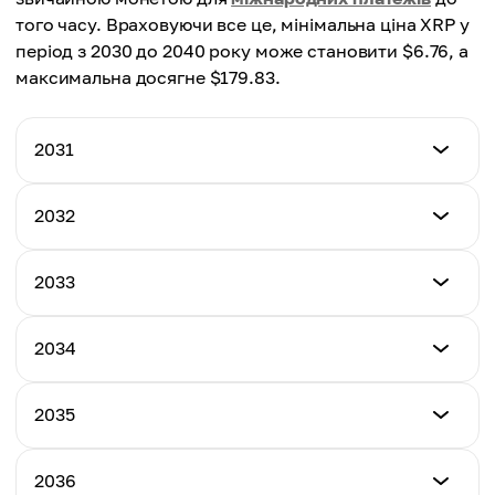
того часу. Враховуючи все це, мінімальна ціна XRP у
період з 2030 до 2040 року може становити $6.76, а
максимальна досягне $179.83.
2031
Мінімальна ціна
2032
$6.78
Мінімальна ціна
2033
Максимальна ціна
$7.17
$8.93
Мінімальна ціна
2034
Максимальна ціна
$7.67
Середня ціна
$9.36
$7.85
Мінімальна ціна
2035
Максимальна ціна
$8.10
Середня ціна
$9.78
$8.26
Мінімальна ціна
2036
Максимальна ціна