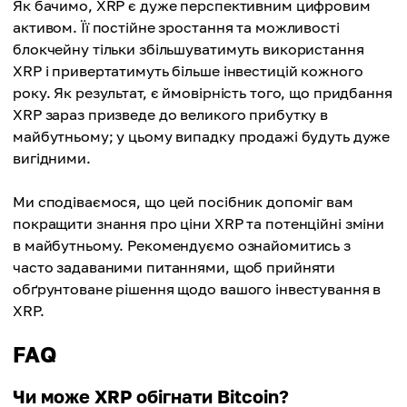
Як бачимо, XRP є дуже перспективним цифровим
Максимальна ціна
$316.77
Середня ціна
активом. Її постійне зростання та можливості
$331.42
$311.89
блокчейну тільки збільшуватимуть використання
Максимальна ціна
XRP і привертатимуть більше інвестицій кожного
Середня ціна
$396.93
року. Як результат, є ймовірність того, що придбання
$324.57
XRP зараз призведе до великого прибутку в
Середня ціна
майбутньому; у цьому випадку продажі будуть дуже
$351.96
вигідними.
Ми сподіваємося, що цей посібник допоміг вам
покращити знання про ціни XRP та потенційні зміни
в майбутньому. Рекомендуємо ознайомитись з
часто задаваними питаннями, щоб прийняти
обґрунтоване рішення щодо вашого інвестування в
XRP.
FAQ
Чи може XRP обігнати Bitcoin?