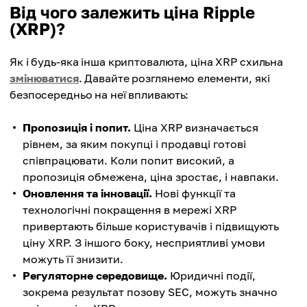
Від чого залежить ціна Ripple
(XRP)?
Як і будь-яка інша криптовалюта, ціна XRP схильна
змінюватися
. Давайте розглянемо елементи, які
безпосередньо на неї впливають:
Пропозиція і попит.
Ціна XRP визначається
рівнем, за яким покупці і продавці готові
співпрацювати. Коли попит високий, а
пропозиція обмежена, ціна зростає, і навпаки.
Оновлення та інновації.
Нові функції та
технологічні покращення в мережі XRP
привертають більше користувачів і підвищують
ціну XRP. З іншого боку, несприятливі умови
можуть її знизити.
Регуляторне середовище.
Юридичні події,
зокрема результат позову SEC, можуть значно