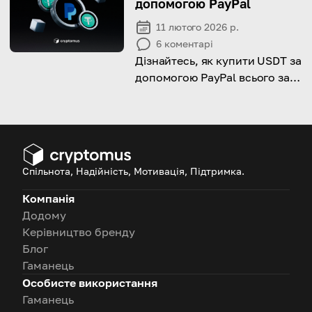
допомогою PayPal
відіграють у зміні традиційних
11 лютого 2026 р.
банківських норм
6
коментарі
Дізнайтесь, як купити USDT за
допомогою PayPal всього за
кілька кроків.
Спільнота, Надійність, Мотивація, Підтримка.
Компанія
Додому
Керівництво бренду
Блог
Гаманець
Особисте використання
Гаманець