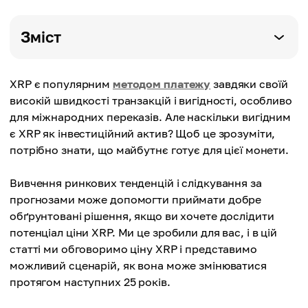
Зміст
XRP є популярним
методом платежу
завдяки своїй
високій швидкості транзакцій і вигідності, особливо
для міжнародних переказів. Але наскільки вигідним
є XRP як інвестиційний актив? Щоб це зрозуміти,
потрібно знати, що майбутнє готує для цієї монети.
Вивчення ринкових тенденцій і слідкування за
прогнозами може допомогти приймати добре
обґрунтовані рішення, якщо ви хочете дослідити
потенціал ціни XRP. Ми це зробили для вас, і в цій
статті ми обговоримо ціну XRP і представимо
можливий сценарій, як вона може змінюватися
протягом наступних 25 років.