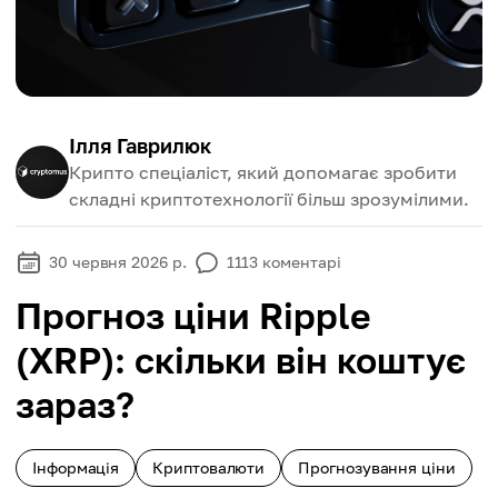
Ілля Гаврилюк
Крипто спеціаліст, який допомагає зробити
складні криптотехнології більш зрозумілими.
30 червня 2026 р.
1113
коментарі
Прогноз ціни Ripple
(XRP): скільки він коштує
зараз?
Інформація
Криптовалюти
Прогнозування ціни