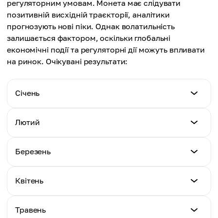
регуляторним умовам. Монета має слідувати
позитивній висхідній траєкторії, аналітики
прогнозують нові піки. Однак волатильність
залишається фактором, оскільки глобальні
економічні події та регуляторні дії можуть впливати
на ринок. Очікувані результати:
Січень
Мін. ціна
Лютий
$1.74
Мін. ціна
Березень
Макс. ціна
$1.33
$2.41
Мін. ціна
Квітень
Макс. ціна
$1.32
Середня ціна
$1.67
$1.93
Мін. ціна
Травень
Макс. ціна
$1.31