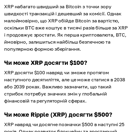
XRP набагато швидший за Bitcoin з точки зору
швидкості транзакцій і дешевший за комісії. Однак
малоймовірно, що XRP обійде Bitcoin за вартістю,
оскільки BTC вже коштує в тисячі разів більше за XRP
і продовжує зростати. Як перша криптовалюта, BTC,
ймовірно, залишиться найбільш безпечною та
популярною формою зберігання.
Чи може XRP досягти $100?
XRP досягти $100 навряд чи зможе протягом
наступного десятиліття, але це може статися в 2038
або 2039 роках. Важливо зазначити, що такий
стрибок потребує значних змін у глобальній
фінансовій та регуляторній сферах.
Чи може Ripple (XRP) досягти $500?
XRP навряд чи досягне позначки $500 в наступні 25
років. Однак розвиток блокчейну та зростаючий