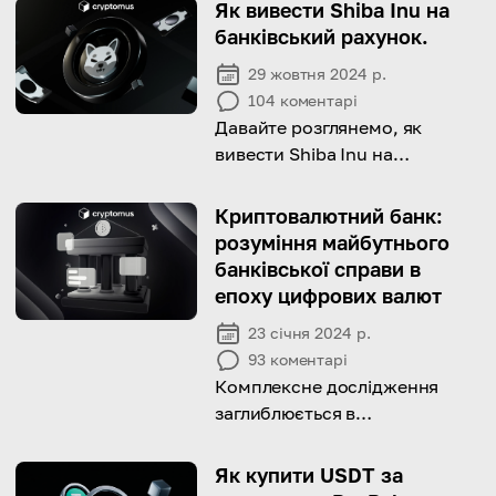
Як вивести Shiba Inu на
банківський рахунок.
29 жовтня 2024 р.
104
коментарі
Давайте розглянемо, як
вивести Shiba Inu на
банківський рахунок і які
фактори ви повинні
Криптовалютний банк:
враховувати при цьому!
розуміння майбутнього
банківської справи в
епоху цифрових валют
23 січня 2024 р.
93
коментарі
Комплексне дослідження
заглиблюється в
трансформаційний ландшафт
цифрових валют і ключову
Як купити USDT за
роль, яку криптобанки