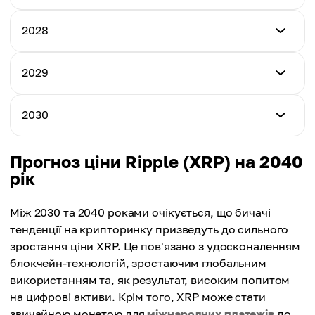
Мінімальна ціна
2028
Максимальна ціна
$4.21
$5.23
Мінімальна ціна
2029
Максимальна ціна
$5.02
Середня ціна
$6.68
$4.35
Мінімальна ціна
2030
Максимальна ціна
$5.35
Середня ціна
$7.29
$5.38
Мінімальна ціна
Прогноз ціни Ripple (XRP) на 2040
Максимальна ціна
$6.23
рік
Середня ціна
$7.87
$5.95
Максимальна ціна
Між 2030 та 2040 роками очікується, що бичачі
Середня ціна
$8.53
тенденції на крипторинку призведуть до сильного
$6.44
зростання ціни XRP. Це пов'язано з удосконаленням
Середня ціна
блокчейн-технологій, зростаючим глобальним
$7.39
використанням та, як результат, високим попитом
на цифрові активи. Крім того, XRP може стати
звичайною монетою для
міжнародних платежів
до