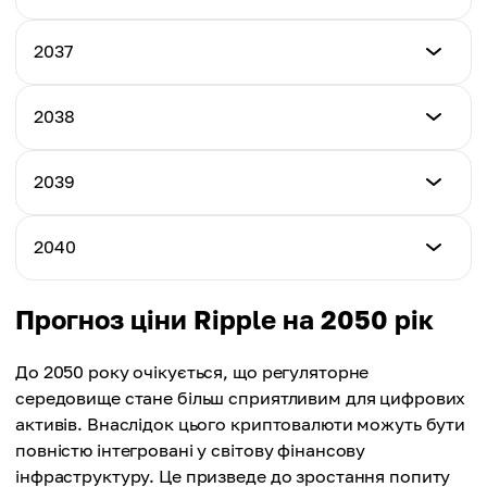
$8.47
Середня ціна
$10.15
$8.52
Мінімальна ціна
2037
Максимальна ціна
$8.97
Середня ціна
$10.65
$9.13
Мінімальна ціна
2038
Максимальна ціна
$9.35
Середня ціна
$11.05
$9.56
Мінімальна ціна
2039
Максимальна ціна
$9.78
Середня ціна
$11.50
$9.91
Мінімальна ціна
2040
Максимальна ціна
$10.12
Середня ціна
$11.88
$10.22
Мінімальна ціна
Прогноз ціни Ripple на 2050 рік
Максимальна ціна
$10.65
Середня ціна
$12.21
$10.49
До 2050 року очікується, що регуляторне
Максимальна ціна
середовище стане більш сприятливим для цифрових
Середня ціна
$12.35
активів. Внаслідок цього криптовалюти можуть бути
$10.74
повністю інтегровані у світову фінансову
Середня ціна
інфраструктуру. Це призведе до зростання попиту