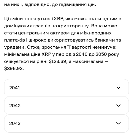
$11.18
на них і, відповідно, до підвищення цін.
Ці зміни торкнуться і XRP, яка може стати одним з
домінуючих гравців на крипторинку. Вона може
стати центральним активом для міжнародних
платежів і широко використовуватись банками та
урядами. Отже, зростання її вартості неминуче:
мінімальна ціна XRP у період з 2040 до 2050 року
очікується на рівні $123.39, а максимальна —
$396.93.
2041
Мінімальна ціна
2042
$123.39
Мінімальна ціна
2043
Максимальна ціна
$132.65
$186.34