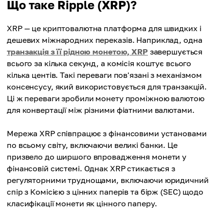
Що таке Ripple (XRP)?
XRP — це криптовалютна платформа для швидких і
дешевих міжнародних переказів. Наприклад, одна
транзакція з її рідною монетою, XRP
завершується
всього за кілька секунд, а комісія коштує всього
кілька центів. Такі переваги пов'язані з механізмом
консенсусу, який використовується для транзакцій.
Ці ж переваги зробили монету проміжною валютою
для конвертації між різними фіатними валютами.
Мережа XRP співпрацює з фінансовими установами
по всьому світу, включаючи великі банки. Це
призвело до ширшого впровадження монети у
фінансовій системі. Однак XRP стикається з
регуляторними труднощами, включаючи юридичний
спір з Комісією з цінних паперів та бірж (SEC) щодо
класифікації монети як цінного паперу.