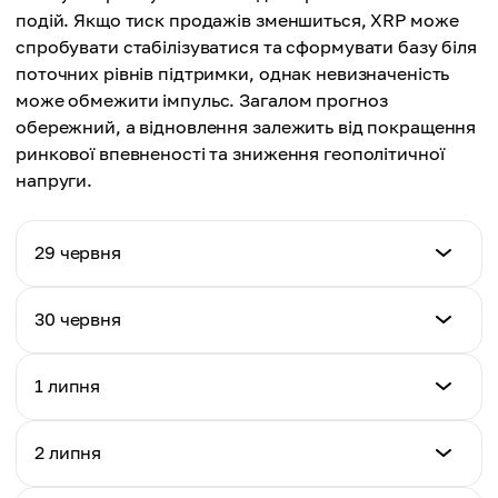
подій. Якщо тиск продажів зменшиться, XRP може
спробувати стабілізуватися та сформувати базу біля
поточних рівнів підтримки, однак невизначеність
може обмежити імпульс. Загалом прогноз
обережний, а відновлення залежить від покращення
ринкової впевненості та зниження геополітичної
напруги.
29 червня
Price (USD)
30 червня
$1.04
Price (USD)
1 липня
Daily % Change
$1.03
-0.34%
Price (USD)
2 липня
Daily % Change
$1.05
-0.96%