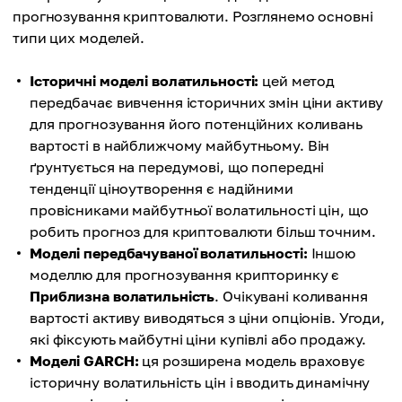
прогнозування криптовалюти. Розглянемо основні
типи цих моделей.
Історичні моделі волатильності:
цей метод
передбачає вивчення історичних змін ціни активу
для прогнозування його потенційних коливань
вартості в найближчому майбутньому. Він
ґрунтується на передумові, що попередні
тенденції ціноутворення є надійними
провісниками майбутньої волатильності цін, що
робить прогноз для криптовалюти більш точним.
Моделі передбачуваної волатильності:
Іншою
моделлю для прогнозування крипторинку є
Приблизна волатильність
. Очікувані коливання
вартості активу виводяться з ціни опціонів. Угоди,
які фіксують майбутні ціни купівлі або продажу.
Моделі GARCH:
ця розширена модель враховує
історичну волатильність цін і вводить динамічну