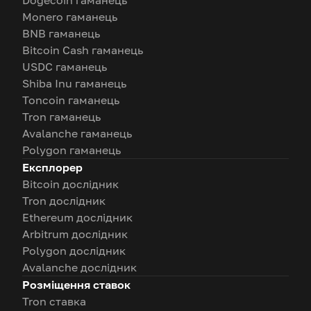
Dogecoin гаманець
Monero гаманець
BNB гаманець
Bitcoin Cash гаманець
USDC гаманець
Shiba Inu гаманець
Toncoin гаманець
Tron гаманець
Avalanche гаманець
Polygon гаманець
Експлорер
Bitcoin дослідник
Tron дослідник
Ethereum дослідник
Arbitrum дослідник
Polygon дослідник
Avalanche дослідник
Розміщення ставок
Tron ставка