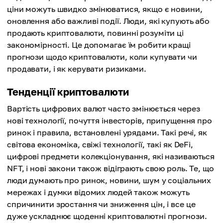
ціни можуть швидко змінюватися, якщо є новини,
оновлення або важливі події. Люди, які купують або
продають криптовалюти, повинні розуміти ці
закономірності. Це допомагає їм робити кращі
прогнози щодо криптовалюти, коли купувати чи
продавати, і як керувати ризиками.
Тенденції криптовалюти
Вартість цифрових валют часто змінюється через
нові технології, почуття інвесторів, припущення про
ринок і правила, встановлені урядами. Такі речі, як
світова економіка, свіжі технології, такі як DeFi,
цифрові предмети колекціонування, які називаються
NFT, і нові закони також відіграють свою роль. Те, що
люди думають про ринок, новини, шум у соціальних
мережах і думки відомих людей також можуть
спричинити зростання чи зниження цін, і все це
дуже ускладнює щоденні криптовалютні прогнози.