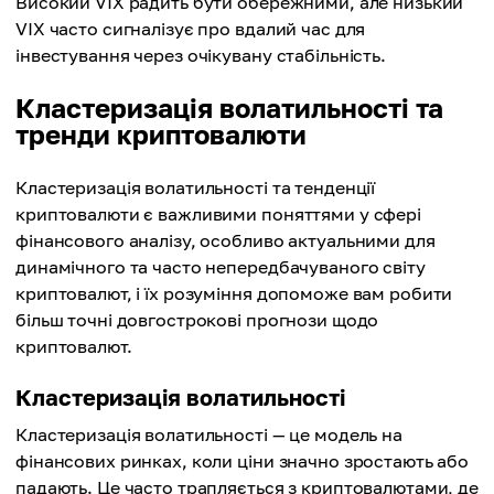
Високий VIX радить бути обережними, але низький
VIX часто сигналізує про вдалий час для
інвестування через очікувану стабільність.
Кластеризація волатильності та
тренди криптовалюти
Кластеризація волатильності та тенденції
криптовалюти є важливими поняттями у сфері
фінансового аналізу, особливо актуальними для
динамічного та часто непередбачуваного світу
криптовалют, і їх розуміння допоможе вам робити
більш точні довгострокові прогнози щодо
криптовалют.
Кластеризація волатильності
Кластеризація волатильності — це модель на
фінансових ринках, коли ціни значно зростають або
падають. Це часто трапляється з криптовалютами, де