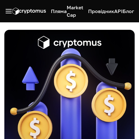
Market
Пляма
Провідник
API
Блог
Cap