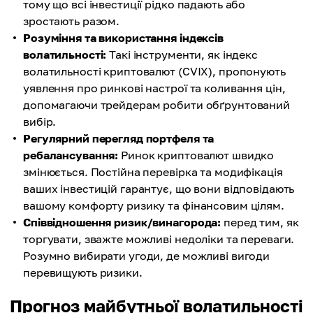
тому що всі інвестиції рідко падають або
зростають разом.
Розуміння та використання індексів
волатильності:
Такі інструменти, як індекс
волатильності криптовалют (CVIX), пропонують
уявлення про ринкові настрої та коливання цін,
допомагаючи трейдерам робити обґрунтований
вибір.
Регулярний перегляд портфеля та
ребалансування:
Ринок криптовалют швидко
змінюється. Постійна перевірка та модифікація
ваших інвестицій гарантує, що вони відповідають
вашому комфорту ризику та фінансовим цілям.
Співвідношення ризик/винагорода:
перед тим, як
торгувати, зважте можливі недоліки та переваги.
Розумно вибирати угоди, де можливі вигоди
перевищують ризики.
Прогноз майбутньої волатильності