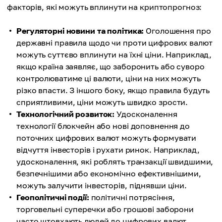
факторів, які можуть вплинути на криптопрогноз:
Регуляторні новини та політика:
Оголошення про
державні правила щодо чи проти цифрових валют
можуть суттєво вплинути на їхні ціни. Наприклад,
якщо країна заявляє, що заборонить або суворо
контролюватиме ці валюти, ціни на них можуть
різко впасти. З іншого боку, якщо правила будуть
сприятливими, ціни можуть швидко зрости.
Технологічний розвиток:
Удосконалення
технології блокчейн або нові доповнення до
поточних цифрових валют можуть формувати
відчуття інвесторів і рухати ринок. Наприклад,
удосконалення, які роблять транзакції швидшими,
безпечнішими або економічно ефективнішими,
можуть залучити інвесторів, піднявши ціни.
Геополітичні події:
політичні потрясіння,
торговельні суперечки або грошові заборони
часто штовхають людей до цифрових валют,