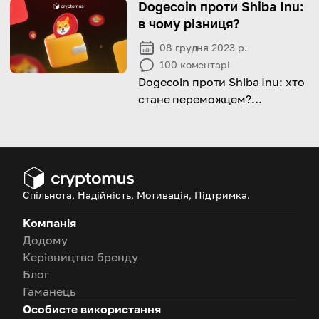
вашого бізнесу!
Dogecoin проти Shiba Inu:
в чому різниця?
08 грудня 2023 р.
100
коментарі
Dogecoin проти Shiba Inu: хто
стане переможцем?
Прочитайте статтю та
дізнайтеся більше про ці
монети
Спільнота, Надійність, Мотивація, Підтримка.
Компанія
Додому
Керівництво бренду
Блог
Гаманець
Особисте використання