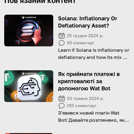
Пов'язаний контент
Solana: Inflationary Or
Deflationary Asset?
25 грудня 2024 р.
85
коментарі
Learn if Solana is inflationary or
deflationary and how its mix of
rewards and token burns
affects its supply.
Як приймати платежі в
криптовалюті за
допомогою Wat Bot
02 травня 2024 р.
150
коментарі
З'явився новий плагін Wat
Bot! Давайте розглянемо, як
він може допомогти розвитку