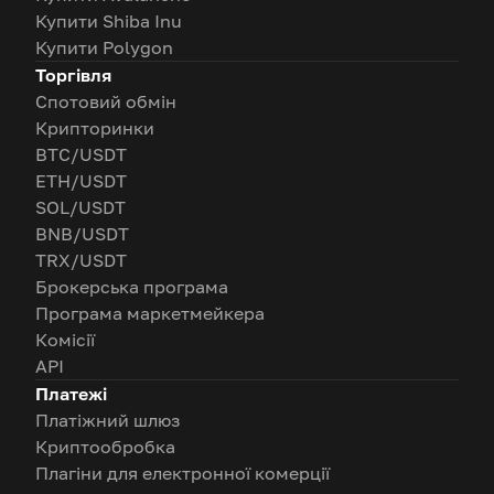
Купити Shiba Inu
Купити Polygon
Торгівля
Спотовий обмін
Крипторинки
BTC/USDT
ETH/USDT
SOL/USDT
BNB/USDT
TRX/USDT
Брокерська програма
Програма маркетмейкера
Комісії
API
Платежі
Платіжний шлюз
Криптообробка
Плагіни для електронної комерції