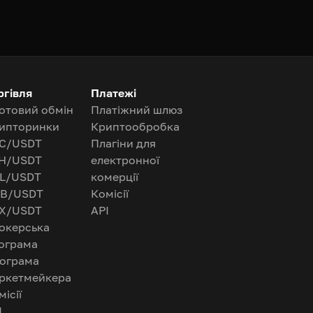
ргівля
Платежі
отовий обмін
Платіжний шлюз
ипторинки
Криптообробка
C/USDT
Плагіни для
H/USDT
електронної
L/USDT
комерції
B/USDT
Комісії
X/USDT
API
окерська
ограма
ограма
ркетмейкера
місії
I