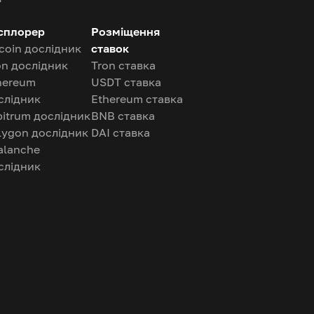
сплорер
Розміщення
tcoin дослідник
ставок
on дослідник
Tron ставка
hereum
USDT ставка
слідник
Ethereum ставка
bitrum дослідник
BNB ставка
lygon дослідник
DAI ставка
alanche
слідник