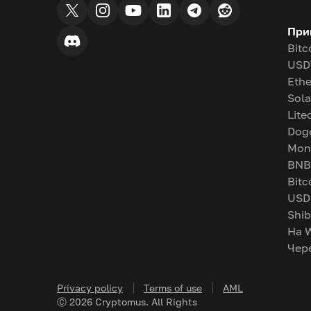
При
Bitc
USD
Eth
Sol
Lite
Dog
Mon
BNB
Bitc
USD
Shib
На 
Чер
Privacy policy
Terms of use
AML
Ⓒ
2026
Cryptomus. All Rights