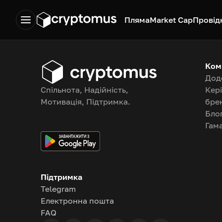
Пляма
Market Cap
Провід
Ком
Дод
Спільнота, Надійність,
Кер
Мотивація, Підтримка.
бре
Бло
Гам
Підтримка
Telegram
Електронна пошта
FAQ