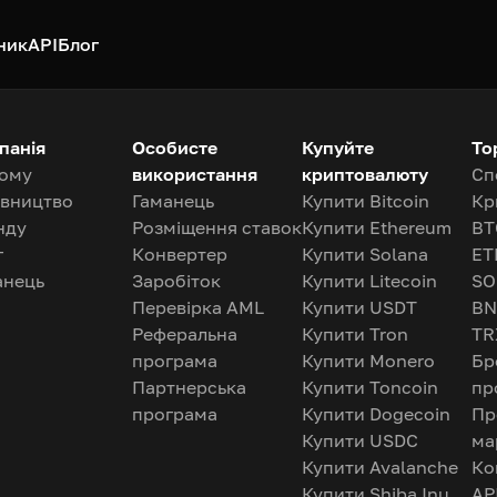
ник
API
Блог
панія
Особисте
Купуйте
То
ому
використання
криптовалюту
Сп
івництво
Гаманець
Купити Bitcoin
Кр
нду
Розміщення ставок
Купити Ethereum
BT
г
Конвертер
Купити Solana
ET
анець
Заробіток
Купити Litecoin
SO
Перевірка AML
Купити USDT
BN
Реферальна
Купити Tron
TR
програма
Купити Monero
Бр
Партнерська
Купити Toncoin
пр
програма
Купити Dogecoin
Пр
Купити USDC
ма
Купити Avalanche
Ко
Купити Shiba Inu
AP