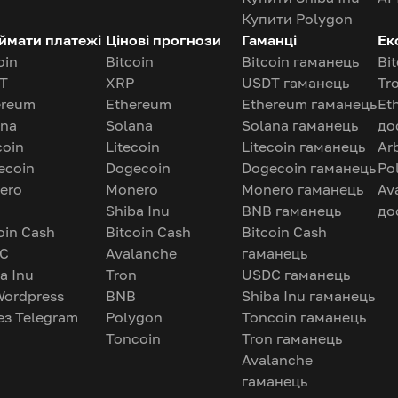
Купити Polygon
ймати платежі
Цінові прогнози
Гаманці
Ек
oin
Bitcoin
Bitcoin гаманець
Bi
T
XRP
USDT гаманець
Tr
ereum
Ethereum
Ethereum гаманець
Et
ana
Solana
Solana гаманець
до
coin
Litecoin
Litecoin гаманець
Ar
ecoin
Dogecoin
Dogecoin гаманець
Po
ero
Monero
Monero гаманець
Av
Shiba Inu
BNB гаманець
до
oin Cash
Bitcoin Cash
Bitcoin Cash
C
Avalanche
гаманець
a Inu
Tron
USDC гаманець
Wordpress
BNB
Shiba Inu гаманець
ез Telegram
Polygon
Toncoin гаманець
Toncoin
Tron гаманець
Avalanche
гаманець