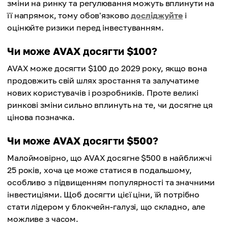
зміни на ринку та регулювання можуть вплинути на
її напрямок, тому обов'язково
досліджуйте
і
оцінюйте ризики перед інвестуванням.
Чи може AVAX досягти $100?
AVAX може досягти $100 до 2029 року, якщо вона
продовжить свій шлях зростання та залучатиме
нових користувачів і розробників. Проте великі
ринкові зміни сильно вплинуть на те, чи досягне ця
цінова позначка.
Чи може AVAX досягти $500?
Малоймовірно, що AVAX досягне $500 в найближчі
25 років, хоча це може статися в подальшому,
особливо з підвищенням популярності та значними
інвестиціями. Щоб досягти цієї ціни, їй потрібно
стати лідером у блокчейн-галузі, що складно, але
можливе з часом.