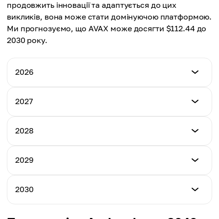
продовжить інновації та адаптується до цих
викликів, вона може стати домінуючою платформою.
Ми прогнозуємо, що AVAX може досягти $112.44 до
2030 року.
2026
Мін. ціна
2027
$8.15
Мін. ціна
2028
Макс. ціна
$16.72
$23.58
Мін. ціна
2029
Макс. ціна
$42.69
Середня ціна
$60.05
$14.70
Мін. ціна
2030
Макс. ціна
$71.08
Середня ціна
$82.13
$34.08
Мін. ціна