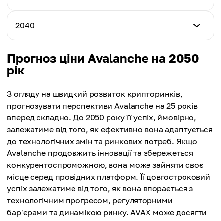
Максимальна ціна
$146.43
Середня ціна
$173.26
$144.74
Мінімальна ціна
2040
Максимальна ціна
$158.36
Середня ціна
$187.69
$153.76
Мінімальна ціна
Прогноз ціни Avalanche на 2050
Максимальна ціна
$171.52
рік
Середня ціна
$196.11
$167.06
Максимальна ціна
З огляду на швидкий розвиток крипторинків,
Середня ціна
$214.72
прогнозувати перспективи Avalanche на 25 років
$177.24
вперед складно. До 2050 року її успіх, ймовірно,
Середня ціна
залежатиме від того, як ефективно вона адаптується
$193.12
до технологічних змін та ринкових потреб. Якщо
Avalanche продовжить інновації та збережеться
конкурентоспроможною, вона може зайняти своє
місце серед провідних платформ. Її довгостроковий
успіх залежатиме від того, як вона впорається з
технологічним прогресом, регуляторними
бар'єрами та динамікою ринку. AVAX може досягти