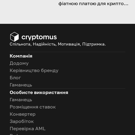
фіатною платою для крипто
тут для вас! Дізнаємося всі
переваги та нюанси!
Спільнота, Надійність, Мотивація, Підтримка.
Компанія
Додому
Керівництво бренду
Блог
Гаманець
Особисте використання
Гаманець
Розміщення ставок
Конвертер
Заробіток
Перевірка AML