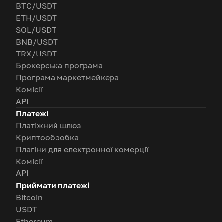
BTC/USDT
ETH/USDT
SOL/USDT
BNB/USDT
TRX/USDT
Брокерська програма
Програма маркетмейкера
Комісії
API
Платежі
Платіжний шлюз
Криптообробка
Плагіни для електронної комерції
Комісії
API
Приймати платежі
Bitcoin
USDT
Ethereum