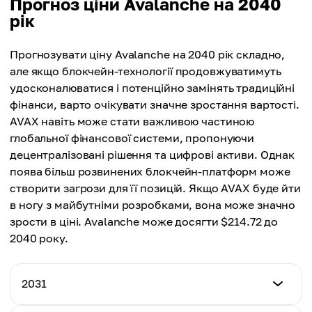
Прогноз ціни Avalanche на 2040
Макс. ціна
$81.38
рік
Середня ціна
$104.57
$61.87
Макс. ціна
Прогнозувати ціну Avalanche на 2040 рік складно,
Середня ціна
$112.44
але якщо блокчейн-технології продовжуватимуть
$89.83
удосконалюватися і потенційно замінять традиційні
Середня ціна
фінанси, варто очікувати значне зростання вартості.
$96.91
AVAX навіть може стати важливою частиною
глобальної фінансової системи, пропонуючи
децентралізовані рішення та цифрові активи. Однак
поява більш розвинених блокчейн-платформ може
створити загрози для її позицій. Якщо AVAX буде йти
в ногу з майбутніми розробками, вона може значно
зрости в ціні. Avalanche може досягти $214.72 до
2040 року.
2031