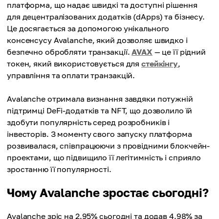
платформа, що надає швидкі та доступні рішення
для децентралізованих додатків (dApps) та бізнесу.
Це досягається за допомогою унікального
консенсусу Avalanche, який дозволяє швидко і
безпечно обробляти транзакції.
AVAX
— це її рідний
токен, який використовується для
стейкінгу
,
управління та оплати транзакцій.
Avalanche отримала визнання завдяки потужній
підтримці DeFi-додатків та NFT, що дозволило їй
здобути популярність серед розробників і
інвесторів. З моменту свого запуску платформа
розвивалася, співпрацюючи з провідними блокчейн-
проектами, що підвищило її легітимність і сприяло
зростанню її популярності.
Чому Avalanche зростає сьогодні?
Avalanche зріс на 2.95% сьогодні та додав 4.98% за