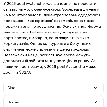
У 2026 році Avalanche має шанс значно посилити
свій вплив у блокчейн-секторі. Зосередивши увагу
на масштабованості, децентралізованих додатках і
покращенні міжмережевої взаємодії, вона може
пережити значне розширення. Оскільки платформа
зміцнює свою DeFi-екосистему та будує нові
партнерства, ймовірно, вона залучить більше
користувачів. Однак конкуренція з боку інших
блокчейнів може спричинити деякі труднощі.
Незважаючи на це, зусилля Avalanche можуть
допомогти їй зайняти міцну позицію на ринку. За
нашими прогнозами, у 2026 році Avalanche може
досягти $82.58.
Січень
Мін. ціна
Лютий
$10.11