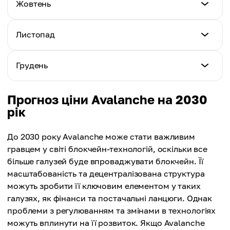
Мін. ціна
Жовтень
Макс. ціна
$32.61
Середня ціна
$49.63
$39.08
Мін. ціна
Листопад
Макс. ціна
$36.70
Середня ціна
$50.55
$40.07
Мін. ціна
Грудень
Макс. ціна
$39.82
Середня ціна
$53.32
$43.08
Мін. ціна
Прогноз ціни Avalanche на 2030
Макс. ціна
$41.91
рік
Середня ціна
$58.37
$46.07
Макс. ціна
До 2030 року Avalanche може стати важливим
Середня ціна
$60.05
гравцем у світі блокчейн-технологій, оскільки все
$49.10
більше галузей буде впроваджувати блокчейн. Її
Середня ціна
масштабованість та децентралізована структура
$51.48
можуть зробити її ключовим елементом у таких
галузях, як фінанси та постачальні ланцюги. Однак
проблеми з регулюванням та змінами в технологіях
можуть вплинути на її розвиток. Якщо Avalanche