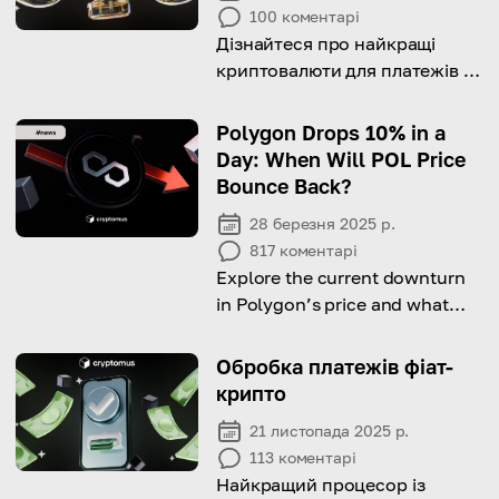
100
коментарі
Дізнайтеся про найкращі
криптовалюти для платежів з
нашої вичерпної статті!
Polygon Drops 10% in a
Day: When Will POL Price
Bounce Back?
28 березня 2025 р.
817
коментарі
Explore the current downturn
in Polygon’s price and what
signals could indicate a
recovery.
Обробка платежів фiат-
крипто
21 листопада 2025 р.
113
коментарі
Найкращий процесор із