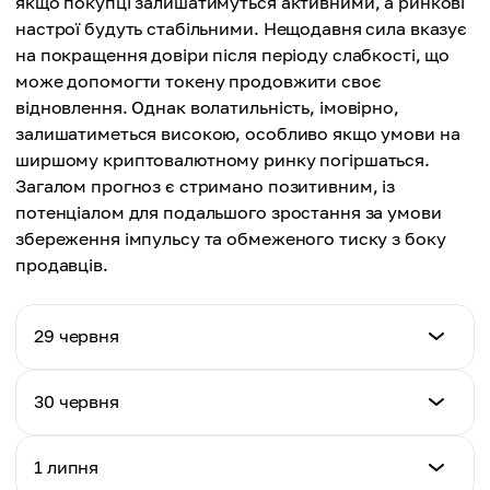
якщо покупці залишатимуться активними, а ринкові
настрої будуть стабільними. Нещодавня сила вказує
на покращення довіри після періоду слабкості, що
може допомогти токену продовжити своє
відновлення. Однак волатильність, імовірно,
залишатиметься високою, особливо якщо умови на
ширшому криптовалютному ринку погіршаться.
Загалом прогноз є стримано позитивним, із
потенціалом для подальшого зростання за умови
збереження імпульсу та обмеженого тиску з боку
продавців.
29 червня
Ціна (USD)
30 червня
$6.55
Ціна (USD)
1 липня
Денна зміна %
$6.64