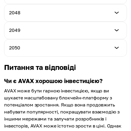
Середня ціна
$267.04
$222.90
Мінімальна ціна
2048
Максимальна ціна
$238.05
Середня ціна
$278.78
$240.49
Мінімальна ціна
2049
Максимальна ціна
$251.70
Середня ціна
$290.63
$252.11
Мінімальна ціна
2050
Максимальна ціна
$267.67
Середня ціна
$303.55
$264.34
Мінімальна ціна
Питання та відповіді
Максимальна ціна
$285.91
Середня ціна
$316.57
$277.63
Чи є AVAX хорошою інвестицією?
Максимальна ціна
AVAX може бути гарною інвестицією, якщо ви
Середня ціна
$332.76
$292.12
шукаєте масштабовану блокчейн-платформу з
потенціалом зростання. Якщо вона продовжить
Середня ціна
набувати популярності, покращувати взаємодію з
$309.34
іншими мережами та залучати розробників і
інвесторів, AVAX може істотно зрости в ціні. Однак