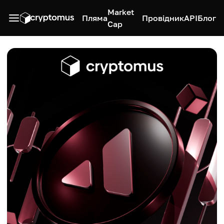
Market
Пляма
Провідник
API
Блог
Cap