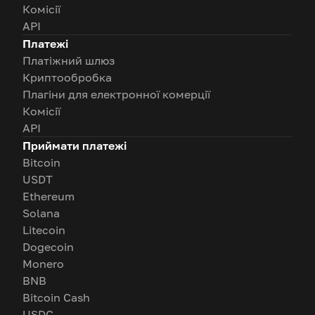
Комісії
API
Платежі
Платіжний шлюз
Криптообробка
Плагіни для електронної комерції
Комісії
API
Приймати платежі
Bitcoin
USDT
Ethereum
Solana
Litecoin
Dogecoin
Monero
BNB
Bitcoin Cash
USDC