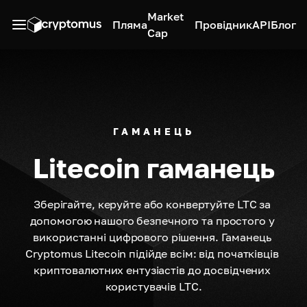
Market
Пляма
Провідник
API
Блог
Cap
ГАМАНЕЦЬ
Litecoin гаманець
Зберігайте, керуйте або конвертуйте LTC за 
допомогою нашого безпечного та простого у 
використанні цифрового рішення. Гаманець 
Cryptomus Litecoin підійде всім: від початківців 
криптовалютних ентузіастів до досвідчених 
користувачів LTC.