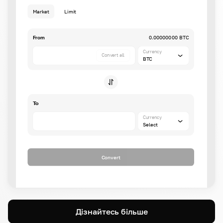
Market
Limit
From
0.00000000 BTC
Currency
Convert all
BTC
To
Currency
Select
Convert
Дізнайтесь більше