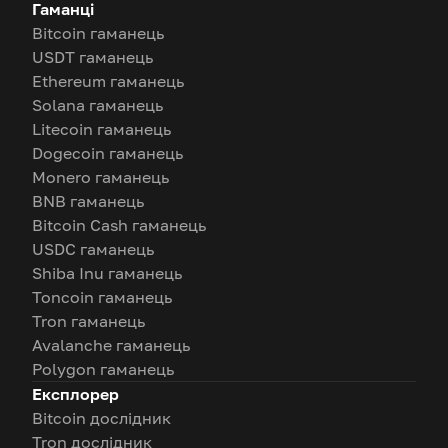
Гаманці
Bitcoin гаманець
USDT гаманець
Ethereum гаманець
Solana гаманець
Litecoin гаманець
Dogecoin гаманець
Monero гаманець
BNB гаманець
Bitcoin Cash гаманець
USDC гаманець
Shiba Inu гаманець
Toncoin гаманець
Tron гаманець
Avalanche гаманець
Polygon гаманець
Експлорер
Bitcoin дослідник
Tron дослідник