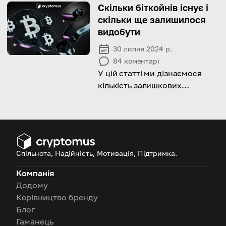
блокчейні.
Скільки біткойнів існує і
скільки ще залишилося
видобути
30 липня 2024 р.
84
коментарі
У цій статті ми дізнаємося
кількість залишкових
біткойнів у світі та
передбачимо дату видобутку
останньої монети.
Спільнота, Надійність, Мотивація, Підтримка.
Компанія
Додому
Керівництво бренду
Блог
Гаманець