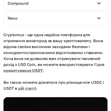
APY
Compound
5.1%
APY
Nexo
7.8%
APY
Cryptomus - ще одна надійна платформа для
до 14%
отримання винагород за вашу криптовалюту. Вона
відома своїми високими заходами безпеки і
конкурентоспроможними відсотковими ставками.
Хоча вона не дозволяє вам отримувати пасивний
дохід з USD Coin, ви можете використовувати її для
кредитування USDT
.
Ви також можете дізнатися про різницю між USDC і
USDT в
цій статті
.