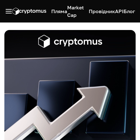
Market
Пляма
Провідник
API
Блог
Cap