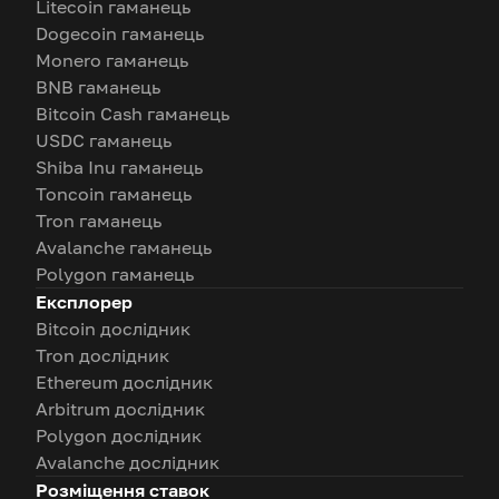
Litecoin гаманець
Dogecoin гаманець
Monero гаманець
BNB гаманець
Bitcoin Cash гаманець
USDC гаманець
Shiba Inu гаманець
Toncoin гаманець
Tron гаманець
Avalanche гаманець
Polygon гаманець
Експлорер
Bitcoin дослідник
Tron дослідник
Ethereum дослідник
Arbitrum дослідник
Polygon дослідник
Avalanche дослідник
Розміщення ставок