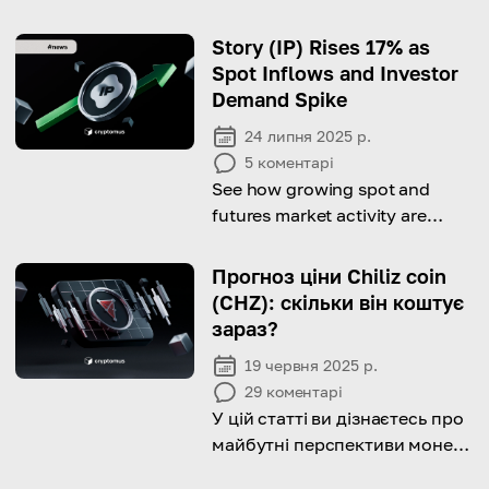
Story (IP) Rises 17% as
Spot Inflows and Investor
Demand Spike
24 липня 2025 р.
5
коментарі
See how growing spot and
futures market activity are
fueling Story’s 17% weekly
climb.
Прогноз ціни Chiliz coin
(CHZ): скільки він коштує
зараз?
19 червня 2025 р.
29
коментарі
У цій статті ви дізнаєтесь про
майбутні перспективи монети
Chiliz та її змінну роль в