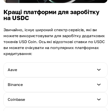
Кращі платформи для заробітку
на USDC
Звичайно, існує широкий спектр сервісів, які ви
можете використовувати для заробітку додаткових
токенів USD Coin. Ось які відсоткові ставки по USDC
ви можете очікувати на популярних платформах
кредитування:
Aave
APY
Binance
4.6%
APY
Coinbase
4.7%