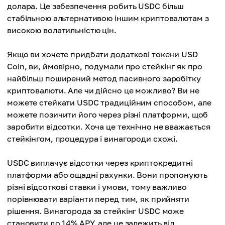
долара. Це забезпечення робить USDC більш
стабільною альтернативою іншим криптовалютам з
високою волатильністю цін.
Якщо ви хочете придбати додаткові токени USD
Coin, ви, ймовірно, подумали про стейкінг як про
найбільш поширений метод пасивного заробітку
криптовалюти. Але чи дійсно це можливо? Ви не
можете стейкати USDC традиційним способом, але
можете позичити його через різні платформи, щоб
заробити відсотки. Хоча це технічно не вважається
стейкінгом, процедура і винагороди схожі.
USDC виплачує відсотки через криптокредитні
платформи або ощадні рахунки. Вони пропонують
різні відсоткові ставки і умови, тому важливо
порівнювати варіанти перед тим, як прийняти
рішення. Винагорода за стейкінг USDC може
становити до 14% APY, але це залежить від