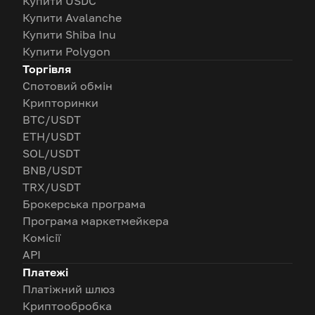
Купити USDC
Купити Avalanche
Купити Shiba Inu
Купити Polygon
Торгівля
Спотовий обмін
Крипторинки
BTC/USDT
ETH/USDT
SOL/USDT
BNB/USDT
TRX/USDT
Брокерська програма
Програма маркетмейкера
Комісії
API
Платежі
Платіжний шлюз
Криптообробка