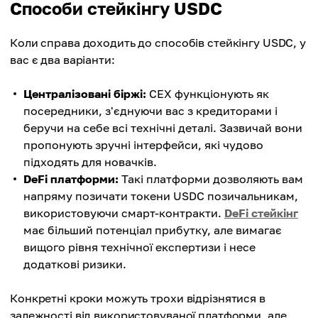
Способи стейкінгу USDC
Коли справа доходить до способів стейкінгу USDC, у
вас є два варіанти:
Централізовані біржі:
CEX функціонують як
посередники, з'єднуючи вас з кредиторами і
беручи на себе всі технічні деталі. Зазвичай вони
пропонують зручні інтерфейси, які чудово
підходять для новачків.
DeFi платформи:
Такі платформи дозволяють вам
напряму позичати токени USDC позичальникам,
використовуючи смарт-контракти.
DeFi стейкінг
має більший потенціал прибутку, але вимагає
вищого рівня технічної експертизи і несе
додаткові ризики.
Конкретні кроки можуть трохи відрізнятися в
залежності від використовуваної платформи, але