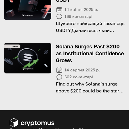
14 квітня 2025 р.
169
коментарі
Шукаєте найкращий гаманець
USDT? Дізнайтеся, який
вибрати!
Solana Surges Past $200
as Institutional Confidence
Grows
14 серпня 2025 р.
602
коментарі
Find out why Solana’s surge
above $200 could be the start
of a sustained rise toward new
highs.