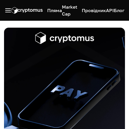
Market
Пляма
Провідник
API
Блог
Cap