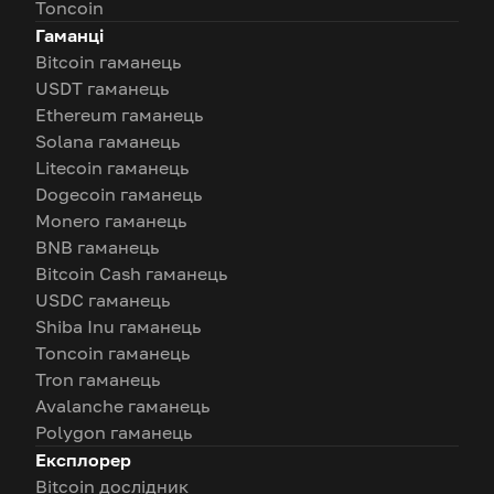
Toncoin
Гаманці
Bitcoin гаманець
USDT гаманець
Ethereum гаманець
Solana гаманець
Litecoin гаманець
Dogecoin гаманець
Monero гаманець
BNB гаманець
Bitcoin Cash гаманець
USDC гаманець
Shiba Inu гаманець
Toncoin гаманець
Tron гаманець
Avalanche гаманець
Polygon гаманець
Експлорер
Bitcoin дослідник