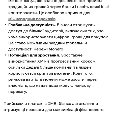
менше ніж $1, що значно дешевше, ніж прийом
традиційних грошей через банки і навіть деякі інші
криптовалюти. Це особливо корисно для
міжнародних переказів
.
Глобальна доступність.
Бізнеси отримують
доступ до більшої аудиторії, включаючи тих, хто
хоче використовувати цифрові гроші для покупок.
Це стало можливим завдяки глобальній
доступності мережі Monero.
Потенціал для зростання.
Зростаюче
використання XMR є прогресивним кроком,
оскільки дедалі більше компаній та людей
користуються криптовалютами. Крім того,
ринкова вартість монети може зрости через
власність, що надає додаткову фінансову
перевагу.
Приймаючи платежі в XMR, бізнес автоматично
отримує ці переваги для максимізації фінансового