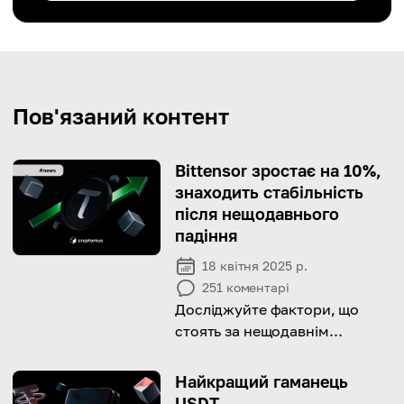
Пов'язаний контент
Bittensor зростає на 10%,
знаходить стабільність
після нещодавнього
падіння
18 квітня 2025 р.
251
коментарі
Досліджуйте фактори, що
стоять за нещодавнім
зростанням Bittensor та його
потенціалом для подальшого
Найкращий гаманець
зростання.
USDT