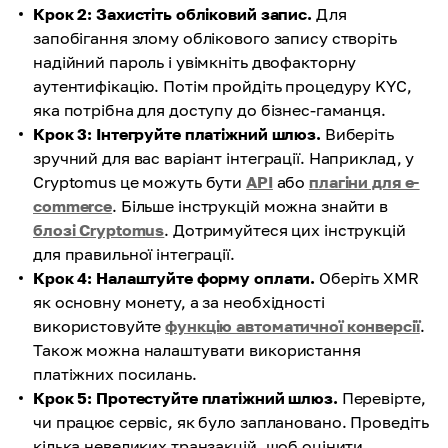
Крок 2: Захистіть обліковий запис.
Для
запобігання злому облікового запису створіть
надійний пароль і увімкніть двофакторну
аутентифікацію. Потім пройдіть процедуру KYC,
яка потрібна для доступу до бізнес-гаманця.
Крок 3: Інтегруйте платіжний шлюз.
Виберіть
зручний для вас варіант інтеграції. Наприклад, у
Cryptomus це можуть бути
API
або
плагіни для e-
commerce
. Більше інструкцій можна знайти в
блозі Cryptomus
. Дотримуйтеся цих інструкцій
для правильної інтеграції.
Крок 4: Налаштуйте форму оплати.
Оберіть XMR
як основну монету, а за необхідності
використовуйте
функцію автоматичної конверсії
.
Також можна налаштувати використання
платіжних посилань.
Крок 5: Протестуйте платіжний шлюз.
Перевірте,
чи працює сервіс, як було заплановано. Проведіть
кілька невеликих транзакцій, щоб оцінити