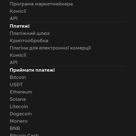
Програма маркетмейкера
Комісії
API
Платежі
Платіжний шлюз
Криптообробка
Плагіни для електронної комерції
Комісії
API
Приймати платежі
Bitcoin
USDT
Ethereum
Solana
Litecoin
Dogecoin
Monero
BNB
Bitcoin Cash