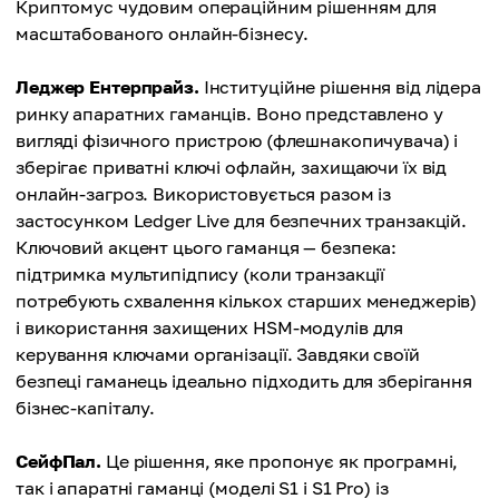
Криптомус чудовим операційним рішенням для
масштабованого онлайн-бізнесу.
Леджер Ентерпрайз.
Інституційне рішення від лідера
ринку апаратних гаманців. Воно представлено у
вигляді фізичного пристрою (флешнакопичувача) і
зберігає приватні ключі офлайн, захищаючи їх від
онлайн-загроз. Використовується разом із
застосунком Ledger Live для безпечних транзакцій.
Ключовий акцент цього гаманця — безпека:
підтримка мультипідпису (коли транзакції
потребують схвалення кількох старших менеджерів)
і використання захищених HSM-модулів для
керування ключами організації. Завдяки своїй
безпеці гаманець ідеально підходить для зберігання
бізнес-капіталу.
СейфПал.
Це рішення, яке пропонує як програмні,
так і апаратні гаманці (моделі S1 і S1 Pro) із