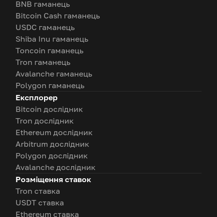
BNB гаманець
Bitcoin Cash гаманець
USDC гаманець
Shiba Inu гаманець
Toncoin гаманець
Tron гаманець
Avalanche гаманець
Polygon гаманець
Експлорер
Bitcoin дослідник
Tron дослідник
Ethereum дослідник
Arbitrum дослідник
Polygon дослідник
Avalanche дослідник
Розміщення ставок
Tron ставка
USDT ставка
Ethereum ставка