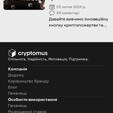
03 липня 2024 р.
83
коментарі
Давайте вивчимо інноваційну
кнопку криптопожертви та
з’ясуємо тему її застосування
та налаштування
Спільнота, Надійність, Мотивація, Підтримка.
Компанія
Додому
Керівництво бренду
Блог
Гаманець
Особисте використання
Гаманець
Розміщення ставок