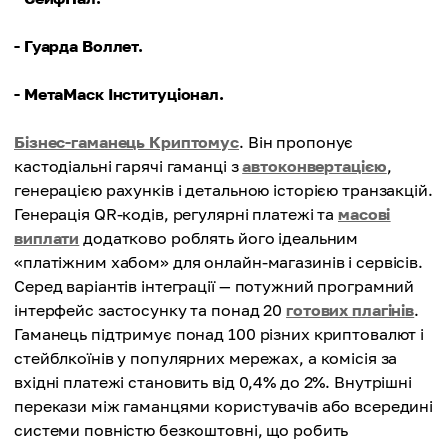
- Гуарда Воллет.
- МетаМаск Інституціонал.
Бізнес-гаманець Криптомус
. Він пропонує
кастодіальні гарячі гаманці з
автоконвертацією
,
генерацією рахунків і детальною історією транзакцій.
Генерація QR-кодів, регулярні платежі та
масові
виплати
додатково роблять його ідеальним
«платіжним хабом» для онлайн-магазинів і сервісів.
Серед варіантів інтеграції — потужний програмний
інтерфейс застосунку та понад 20
готових плагінів
.
Гаманець підтримує понад 100 різних криптовалют і
стейблкоїнів у популярних мережах, а комісія за
вхідні платежі становить від 0,4% до 2%. Внутрішні
перекази між гаманцями користувачів або всередині
системи повністю безкоштовні, що робить