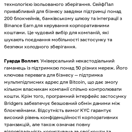
технологією ізольованого зберігання. СейфПал
привабливий для бізнесу завдяки підтримці понад
200 блокчейнів, банківському шлюзу та інтеграції з
Binance Earn для керування корпоративними
коштами. Це чудовий вибір для компаній, які
шукають поєднання мобільності застосунку та
безпеки холодного зберігання.
Гуарда Воллет.
Універсальний некастодіальний
гаманець із підтримкою понад 50 різних мереж. Його
ключова перевага для бізнесу — підтримка
мультипідписних адрес для Bitcoin, що дає змогу
кільком власникам компанії спільно контролювати
кошти. Крім того, програмний інтерфейс застосунку
Bridgers забезпечує безшовний обмін даними між
блокчейнами. Відсутність вимог KYC гарантує
високий рівень конфіденційності корпоративних
транзакцій, але також означає повну
відповідальність користувача за свої кошти та