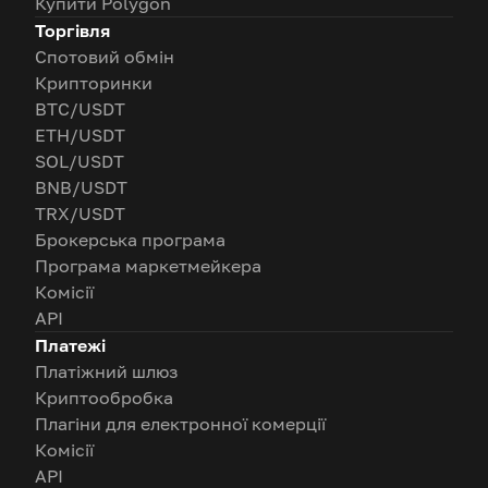
Купити Polygon
Торгівля
Спотовий обмін
Крипторинки
BTC/USDT
ETH/USDT
SOL/USDT
BNB/USDT
TRX/USDT
Брокерська програма
Програма маркетмейкера
Комісії
API
Платежі
Платіжний шлюз
Криптообробка
Плагіни для електронної комерції
Комісії
API