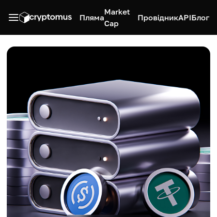
Market
Пляма
Провідник
API
Блог
Cap