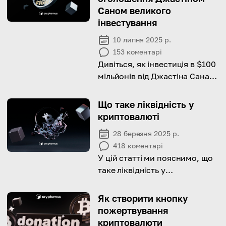
Саном великого
інвестування
10 липня 2025 р.
153
коментарі
Дивіться, як інвестиція в $100
мільйонів від Джастіна Сана
спричинила 7%-ве зростання
мем-монети TRUMP.
Що таке ліквідність у
криптовалюті
28 березня 2025 р.
418
коментарі
У цій статті ми пояснимо, що
таке ліквідність у
криптовалюті та чому
важливо для трейдерів
Як створити кнопку
ознайомитися з цим
пожертвування
терміном.
криптовалюти