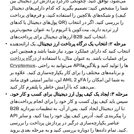
می‌شود، توافق کنید. چگونگی کارکرد پردازش ارز دیجیتال بین
شما را مشخص کنید: تصمیم بگیرید که کدام دارایی‌های دیجیتال
و شبکه‌های بلاکچین را استفاده کنید، و فرم‌های پرداخت (کیف
پول‌های دیجیتال یا کدهای QR) را بررسی کنید. اگر در انتخاب
ارز تردید دارید، بیت‌کوین یا اتریوم را به عنوان محبوب‌ترین
ارزهای دیجیتال برای پرداخت‌های B2B انتخاب کنید.
مرحله ۲: انتخاب یک درگاه پرداخت ارز دیجیتال.
یک ارائه‌دهنده
انتخاب کنید که دارای عملکرد مورد نیاز شما باشد و همچنین امن
برای عملیات باشد. به عنوان مثال، با استفاده از
درگاه پرداخت
، می‌توانید به راحتی API‌ها را تولید کنید و پلاگین‌ها
Cryptomus
و برنامه‌های مختلف را برای کار یکپارچه‌سازی کنید. علاوه بر
این، تدابیر امنیتی قوی مانند AML و 2FA به شما این امکان را
می‌دهند که با آرامش خاطر با پلتفرم کار کنید.
مرحله ۳: ایجاد یک کیف پول ارز دیجیتال برای کسب و کار خود.
سپس باید کیف پول کسب و کار خود را برای انجام پرداخت‌های
B2B با ارز دیجیتال ایجاد کنید. پس از آن، به تنظیمات بپردازید:
API را پیکربندی کنید، آدرس کیف پول خود را پیدا کنید، و سایر
عناصر یکپارچه‌سازی درگیر در پردازش پرداخت را بررسی
کنید. تمام داده‌ها را دوباره بررسی کنید و به مرحله بعدی بروید.