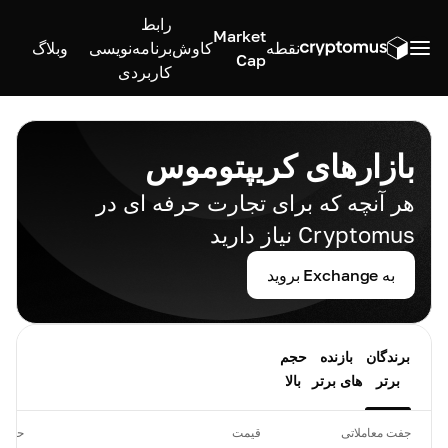
رابط
Market
نقطه
کاوش
برنامه‌نویسی
وبلاگ
Cap
کاربردی
بازارهای کریپتوموس
هر آنچه که برای تجارت حرفه ای در
Cryptomus نیاز دارید
به Exchange بروید
برندگان
بازنده
حجم
برتر
های برتر
بالا
جفت معاملاتی
قیمت
حجم