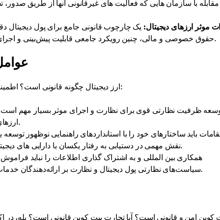
مقابله با سازمان هایی که فعالیت های غیرقانونی آنها از طریق صدور،
ت موثر ارزهای دیجیتال:
یک چارچوب قانونی جامع برای پول دیجیتال دقیق
حقوق خصوصی و مالی، چنین رویکرد جامعی قابلیت پیش‌بینی و اجرای حقوق در طبقه‌بندی مناسب ارزهای دیجیتال را تضمین می‌کند.
عوامل 
ارز دیجیتال چگونه قانونی است؟ اطمینان از مقررات مؤثر ارزهای دیجیتال مستلزم تعدادی اقدامات است:
سعه ظرفیت نظارتی قوی برای نظارت و اجرای موثر بسیار مهم است. دو
ارزهای دیجیتال و تعیین قانونی بودن ایجاد یک ارز دیجیتال داشته باشند.
امات باید ساختارهای خود را با استانداردهای راهنمایی نوظهور توسعه 
نقش مهمی در دستیابی به رفتار یکسان با دارایی های دیجیتال ایفا می کند و ممکن است نیاز به تغییرات قانونی داشته باشد.
همکاری بین المللی و به اشتراک گذاری اطلاعات را نباید فرامو
سیاست‌های نظارتی پول دیجیتال و نظارت بر ارائه‌دهندگان خدمات ارزهای دیجیتال مانند صرافی‌ها، دروازه‌ها و غیره کمک می‌کند.
یت کوین امن و قانونی است؟ آیا تجارت بیت کوین قانونی است؟ بله، در 