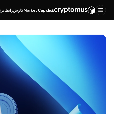
نقطه
Market Cap
کاوش
رابط برن