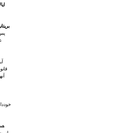
ایا
بریتانی
پس 
ع
آی
قانو
آنه
خوددار
همچ
است. 