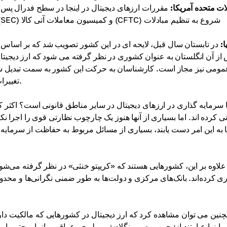
لات متحده آمریکا:
مقررات ارزهای دیجیتال در اینجا در سطح فدرال پس از 
ا:
در تابستان سال قبل، لایحه ای در این کشور تصویب شد که بر اساس آ
از آن انگلستان به عنوان کشوری در نظر گرفته می شود که ارز دیجیتال
مومی نیز مجاز است. کارشناسان به حرکت این کشور به سمت تبدیل شدن 
تغییرات قانونی بیشتر با هدف مقررات قانونی ارزهای دیجیتال را دارند.
ا سرمایه گذاری در ارزهای دیجیتال در سایر مناطق قانونی است؟ اکثر ک
نی کرده اند. اما بسیاری از آنها هنوز یک چارچوب نظارتی قوی را اجرا ن
ا به این امر دست یابند، بسیاری از مسائل مربوط به حفاظت از سرمایه
علاوه بر این، کشورهایی هستند که «کریپتو خنثی» در نظر گرفته می‌شون
ی کرده‌اند. بانک‌های مرکزی و دولت‌ها به طور ضمنی نگرانی‌ها و محدودی
نین می توان مشاهده کرد که ارز دیجیتال در کشورهایی که مالکیت دا
اینها عبارتند از: چین، مصر، بنگلادش، بولیوی، عراق، میانمار. حتی با و