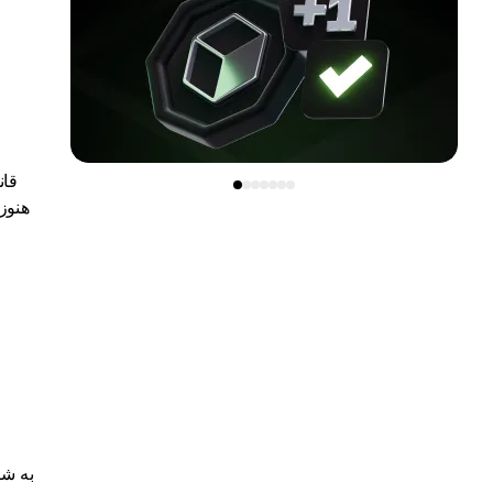
قان
هنوز 