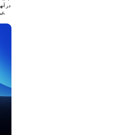
در آن
غیرمتمرکز آن، اجرای کامل این ممنوعیت تقریبا غیرممکن است. به عنوان مثال، این کشورها عبارتند از چین، نپال، الجزایر، بولیوی و اکوادور.