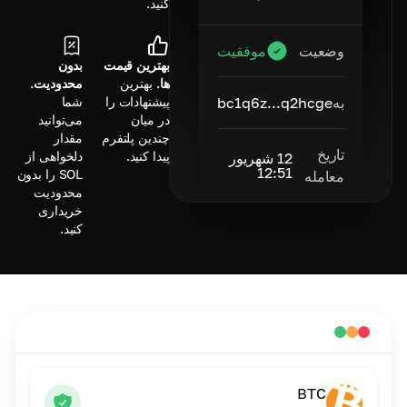
کنید.
وضعیت
موفقیت
بهترین قیمت
بدون
ها.
بهترین
محدودیت.
به
bc1q6z...q2hcge
پیشنهادات را
شما
در میان
می‌توانید
چندین پلتفرم
مقدار
تاریخ
پیدا کنید.
دلخواهی از
12 شهریور
12:51
SOL را بدون
معامله
محدودیت
خریداری
کنید.
BTC