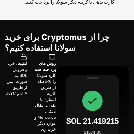
کارت بدهی یا گزینه دیگر سولانا را پرداخت کنید.
چرا از Cryptomus برای خرید
سولانا استفاده کنیم؟
روش های
امنیت.
خرید
پرداخت همه
و فروش
کاره
سولانا
SOL به
را بلافاصله
صورت ایمن
از طریق
از طریق
کارت
2FA و KYC.
اعتباری یا
نقدی، انتقال
بانکی،
Mercuryo و
SOL
21.419215
موارد دیگر
خریداری
$
1574.35