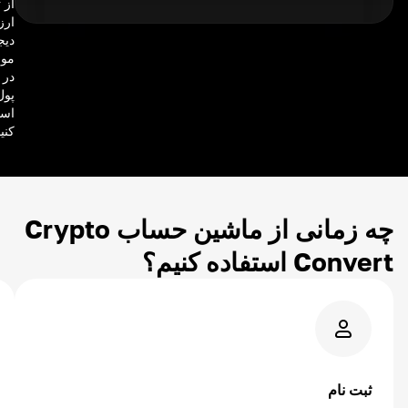
از 
ارز
دیج
موج
در 
پول
است
کنید
چه زمانی از ماشین حساب Crypto
Convert استفاده کنیم؟
ثبت نام