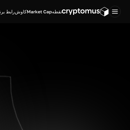
نقطه
Market Cap
کاوش
رابط برن