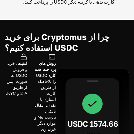
کارت بدهی یا گزینه دیگر USDC را پرداخت کنید.
چرا از Cryptomus برای خرید
USDC استفاده کنیم؟
روش های
امنیت.
خرید
پرداخت همه
و فروش
کاره
USDC
USDC به
را بلافاصله
صورت ایمن
از طریق
از طریق
کارت
2FA و KYC.
اعتباری یا
نقدی، انتقال
بانکی،
Mercuryo و
USDC
1574.66
موارد دیگر
خریداری