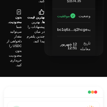
$
1574.35
کنید.
وضعیت
موفقیت
بهترین قیمت
بدون
ها.
بهترین
محدودیت.
پیشنهادات را
شما
به
bc1q6z...q2hcge
در میان
می‌توانید
چندین پلتفرم
مقدار
پیدا کنید.
دلخواهی از
تاریخ
12 شهریور
USDC را
12:51
معامله
بدون
محدودیت
خریداری
کنید.