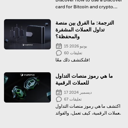
card for Bitcoin and crypto
purchases and the potential
risks to consider.
الترجمة: ما الفرق بين منصة
تداول العملات المشفرة
والمحفظة؟
15 يونيو 2026
تعليقات
60
فلنكتشف ذلك معًا!
ما هي رموز منصات التداول
للعملات الرقمية
17 ديسمبر 2024
تعليقات
67
اكتشف ما هي رموز منصات التداول
للعملات الرقمية، كيف تعمل، والفوائد
التي تقدمها للمستخدمين والمنصات
على حد سواء!