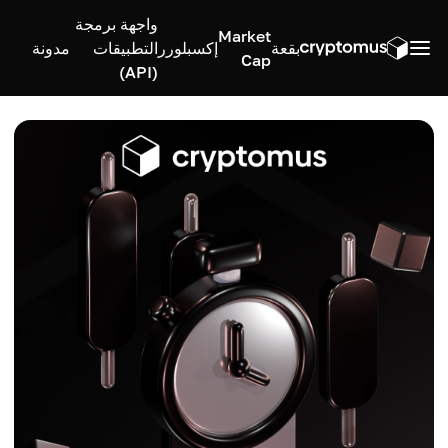
واجهة برمجة
Market
بقعة
إكسبلورر
التطبيقات
مدونة
Cap
(API)