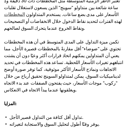
تُعتبر الأطر الزمنية المتوسطة مثل المخططات ذات 30 دقيقة و1
ساعة شائعة بين متداولو "سوينج" الذين يسعون لاستغلال تقلبات
الأسعار على مدى بضع ساعات. يستخدم المتداولون
المخططات
لهذه الفترات لتحديد نقاط الدخول خلال الانخفاضات أو التصحيحات
ونقاط الخروج عندما يتحرك السوق لصالحهم.
تكمن ميزة التداول على المدى المتوسط في أن هذه المخططات
تحتوي على "ضوضاء" أقل مقارنةً بالمخططات قصيرة الأجل، مما
يعني أن المتداولين يمكنهم اتخاذ قرارات أكثر وعيًا دون أن يشتت
انتباههم تغيرات الأسعار اللحظية. تساعد هذه المخططات في تحديد
الاتجاهات ونماذج الأسعار الأكثر موثوقية، كما توفر صورة أوضح
لديناميكيات السوق. يمكن لمتداولو السوينج تحقيق أرباح من خلال
"ركوب" موجات الأسعار، حيث يفتحون الصفقات عند بدء الاتجاه
ويغلقونها عندما يبدأ الاتجاه في الانعكاس.
المزايا:
تداول أقل كثافة من التداول قصير الأجل.
يوفر وقتًا أطول لتحليل السوق والاستجابة لتغيراته.