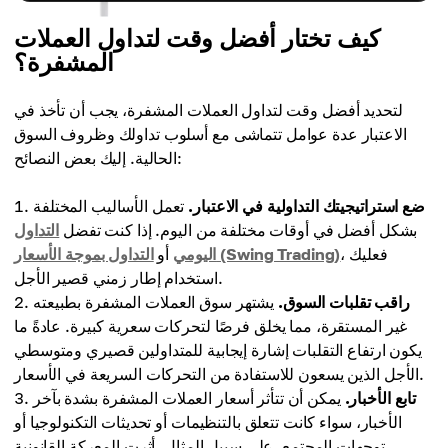
كيف تختار أفضل وقت لتداول العملات
المشفرة؟
لتحديد أفضل وقت لتداول العملات المشفرة، يجب أن تأخذ في
الاعتبار عدة عوامل تتماشى مع أسلوب تداولك وظروف السوق
الحالية. إليك بعض النصائح:
ضع استراتيجيتك التداولية في الاعتبار.
تعمل الأساليب المختلفة
بشكل أفضل في أوقات مختلفة من اليوم. إذا كنت تفضل
التداول
، فعليك
التداول بموجة الأسعار (Swing Trading)
اليومي
أو
استخدام إطار زمني قصير الأجل.
راقب تقلبات السوق.
يشتهر سوق العملات المشفرة بطبيعته
غير المستقرة، مما يخلق فرصًا لتحركات سعرية كبيرة. عادةً ما
يكون ارتفاع التقلبات إشارة إيجابية للمتداولين قصيري ومتوسطي
الأجل الذين يسعون للاستفادة من التحركات السريعة في الأسعار.
تابع الأخبار.
يمكن أن تتأثر أسعار العملات المشفرة بشدة بآخر
الأخبار، سواء كانت تتعلق بالتنظيمات أو تحديثات التكنولوجيا أو
توجهات المجتمع. على سبيل المثال، أثرت المعركة القانونية