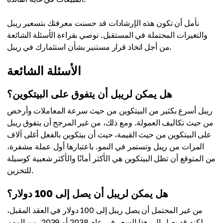
$324.57
السعر المتوسط
نأمل أن تكون هذه الإرشادات قد حسنت معرفتك بتسعير ريبل
$351.96
والتغيرات المحتملة في المستقبل. نوصي بقراءة الأسئلة الشائعة
من أجل اتخاذ قرار مستنير بشأن استثمارك في ريبل.
الأسئلة الشائعة
هل يمكن لريبل أن يتفوق على البيتكوين؟
ريبل أسرع بكثير من البيتكوين من حيث سرعة المعاملات وأرخص
من حيث تكاليف العمولة. ومع ذلك، من غير المرجح أن يتفوق ريبل
على البيتكوين من حيث القيمة، حيث أن بيتكوين بالفعل أغلى آلاف
المرات من ريبل وتستمر في النمو. باعتبارها أول عملة مشفرة،
من المتوقع أن تظل البيتكوين هي الأكثر أمانًا والأكثر شعبية كوسيلة
للتخزين.
هل يمكن لريبل أن يصل إلى 100 دولار؟
من غير المحتمل أن يصل ريبل إلى 100 دولار في العقد المقبل،
لكنه قد يصل إلى هذا السعر في عام 2038 أو 2039. من المهم