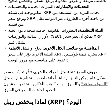
الطلب مرتفعًا والعرض محدودًا، يرتفع السعر، والعكس صحيح.
التحديثات والابتكارات:
الميزات الجديدة والتحسينات
التكنولوجية في شبكة XRP تجذب المزيد من المستخدمين
وترفع سعر XRP. من ناحية أخرى، الظروف غير المواتية تقلل
من قيمته.
البيئة التنظيمية:
التطورات القانونية، خاصة نتيجة دعوى لجنة
الأوراق المالية والبورصات (SEC)، يمكن أن تغير سعر XRP
بشكل كبير.
المنافسة مع سلاسل الكتل الأخرى:
نجاح أو فشل الأنظمة
البيئية الأخرى يؤثر على سعر XRP. ستزيد قيمة بلوكشين XRP
إذا تفوق على منافسيه مع مرور الوقت.
مثل العملات الأخرى، تتأثر تحركات سعر XRP بظروف السوق
بشكل عام. يمكن التنبؤ بارتفاعه أو انخفاضه باستخدام عبارات مثل
"السوق الصاعد"
و"السوق الهابط". هذه الأفكار يستخدمها المتنبئون
لتحديد اتجاهات السعر في السوق.
لماذا ينخفض ريبل (XRP) اليوم؟