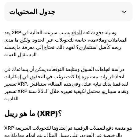
جدول المحتويات
يعد XRP وسيلة دفع شائعة
للدفع
بسبب سرعته العالية في
المعاملات وملاءمته، خاصة للتحويلات عبر الحدود. ولكن ما مدى
ربحه كأصل استثماري؟ لفهم ذلك، تحتاج إلى معرفة ما يحمله
المستقبل للعملة.
دراسة اتجاهات السوق ومتابعة التوقعات يمكن أن يساعدك في
اتخاذ قرارات مستنيرة إذا كنت ترغب في التحقيق في إمكانيات
تسعير XRP. لقد قمنا بذلك نيابة عنك، وفي هذه المقالة، سنناقش
تسعير XRP ونقدم سيناريو محتمل لكيفية تغييره خلال الـ 25 سنة
القادمة.
ما هو ريبل (XRP)؟
XRP هو منصة دفع للعملات الرقمية تم إنشاؤها للتحويلات السريعة
والرخيصة عبر الحدود. على سبيل المثال، يتم إتمام
معاملة مع