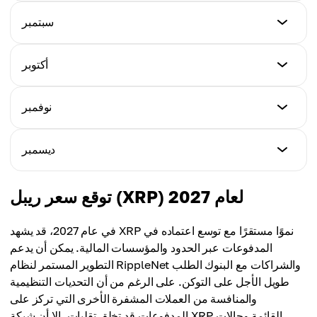
$2.17
$1.67
الحد الأدنى
سبتمبر
الحد الأقصى
$1.93
المتوسط
$2.42
$1.89
الحد الأدنى
أكتوبر
الحد الأقصى
$2.16
المتوسط
$2.77
$2.05
الحد الأدنى
نوفمبر
الحد الأقصى
$2.31
المتوسط
$3.11
$2.21
الحد الأدنى
ديسمبر
الحد الأقصى
$3.46
المتوسط
$3.67
$2.46
الحد الأدنى
توقع سعر ريبل (XRP) لعام 2027
الحد الأقصى
$4.11
المتوسط
$4.42
$4.50
في عام 2027، قد يشهد XRP نموًا مستقرًا مع توسع اعتماده في
الحد الأقصى
المدفوعات عبر الحدود والمؤسسات المالية. يمكن أن يدعم
المتوسط
$5.23
التطوير المستمر لنظام RippleNet والشراكات مع البنوك الطلب
$4.65
طويل الأجل على التوكن. على الرغم من أن التحديات التنظيمية
المتوسط
والمنافسة من العملات المشفرة الأخرى التي تركز على
$4.93
المدفوعات قد تخلق تقلبات، إلا أن شبكة XRP القائمة وحالات