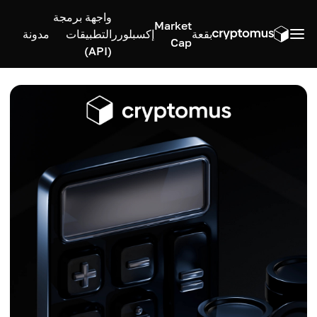
واجهة برمجة
Market
بقعة
إكسبلورر
التطبيقات
مدونة
Cap
(API)