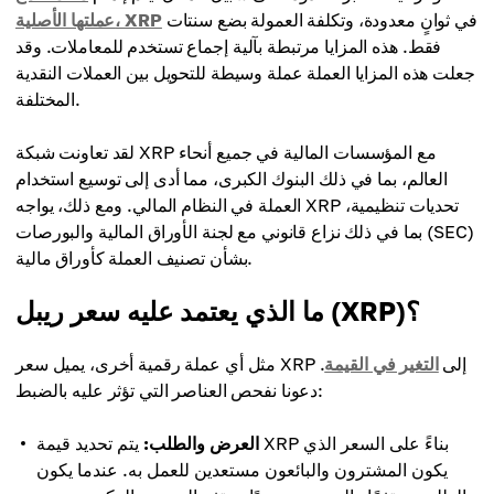
في ثوانٍ معدودة، وتكلفة العمولة بضع سنتات
عملتها الأصلية، XRP
فقط. هذه المزايا مرتبطة بآلية إجماع تستخدم للمعاملات. وقد
جعلت هذه المزايا العملة عملة وسيطة للتحويل بين العملات النقدية
المختلفة.
لقد تعاونت شبكة XRP مع المؤسسات المالية في جميع أنحاء
العالم، بما في ذلك البنوك الكبرى، مما أدى إلى توسيع استخدام
العملة في النظام المالي. ومع ذلك، يواجه XRP تحديات تنظيمية،
بما في ذلك نزاع قانوني مع لجنة الأوراق المالية والبورصات (SEC)
بشأن تصنيف العملة كأوراق مالية.
ما الذي يعتمد عليه سعر ريبل (XRP)؟
مثل أي عملة رقمية أخرى، يميل سعر XRP إلى
التغير في القيمة
.
دعونا نفحص العناصر التي تؤثر عليه بالضبط:
العرض والطلب:
يتم تحديد قيمة XRP بناءً على السعر الذي
يكون المشترون والبائعون مستعدين للعمل به. عندما يكون