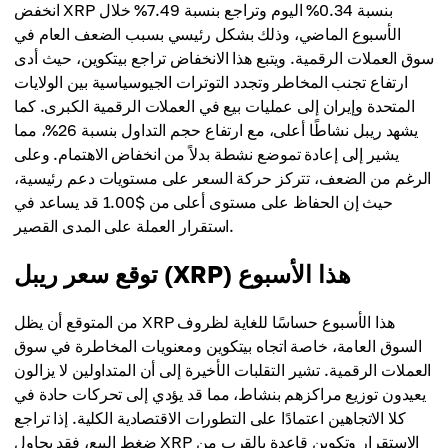
انخفض XRP بنسبة 0.34% اليوم وتراجع بنسبة 7.49% خلال
الأسبوع الماضي، وذلك بشكل رئيسي بسبب الضعف العام في
سوق العملات الرقمية. ويتبع هذا الانخفاض تراجع بيتكوين، حيث أدى
ارتفاع تجنب المخاطر وتجدد التوترات الجيوسياسية بين الولايات
المتحدة وإيران إلى عمليات بيع في العملات الرقمية الكبرى. كما
يشهد ريبل نشاطًا أعلى، مع ارتفاع حجم التداول بنسبة 26%، مما
يشير إلى إعادة تموضع نشطة بدلاً من انخفاض الاهتمام. وعلى
الرغم من الضعف، تتركز حركة السعر على مستويات دعم رئيسية،
حيث إن الحفاظ على مستوى أعلى من $1.00 قد يساعد في
استقرار العملة على المدى القصير.
توقع سعر ريبل (XRP) هذا الأسبوع
من المتوقع أن يظل XRP هذا الأسبوع حساسًا للغاية لظروف
السوق العامة، خاصة اتجاه بيتكوين ومعنويات المخاطرة في سوق
العملات الرقمية. تشير التقلبات الأخيرة إلى أن المتداولين لا يزالون
يعيدون توزيع مراكزهم بنشاط، مما قد يؤدي إلى تحركات حادة في
كلا الاتجاهين اعتمادًا على التطورات الاقتصادية الكلية. إذا تراجع
ضغط البيع، فقد يحاول XRP الاستقرار وتكوين قاعدة بالقرب من