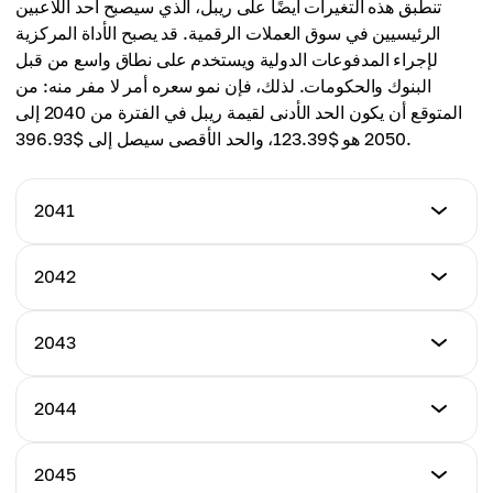
تنطبق هذه التغيرات أيضًا على ريبل، الذي سيصبح أحد اللاعبين
الرئيسيين في سوق العملات الرقمية. قد يصبح الأداة المركزية
لإجراء المدفوعات الدولية ويستخدم على نطاق واسع من قبل
البنوك والحكومات. لذلك، فإن نمو سعره أمر لا مفر منه: من
المتوقع أن يكون الحد الأدنى لقيمة ريبل في الفترة من 2040 إلى
2050 هو $123.39، والحد الأقصى سيصل إلى $396.93.
2041
السعر الأدنى
2042
$123.39
السعر الأدنى
2043
السعر الأقصى
$132.65
$186.34
السعر الأدنى
2044
السعر الأقصى
$199.13
السعر المتوسط
$226.65
$147.18
السعر الأدنى
2045
السعر الأقصى
$202.73