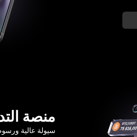
منصة التد
سيولة عالية ورسوم تبدأ م