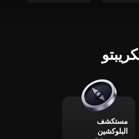
ريبتو
مستكشف
البلوكشين