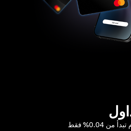
اول
ن 0.04% فقط