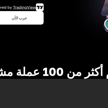
red by
TradingView
جرب الآن
 من 100 عملة مشفرة