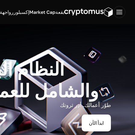
بقعة
Market Cap
إكسبلورر
واجهة ب
النظام ال
والشامل للعم
طوّر أعمالك. أدِر ثروتك
ابدأ الآن