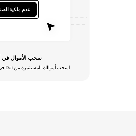
عدم ملكية الصن
سحب الأموال في 
اسحب أموالك المستثمرة من Dai في أي وقت إذا غيرت رأيك.