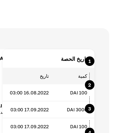
اختر أفضل محفظة للتوقيع المساحي لـ DAI.
تاريخ الحصة
1
Cryptomus هو ما يناسب الجميع
كمية
تاريخ
قم بالتوقيع المساحي لـ Dai.
2
قم بتأمين أموالك في Cryptomus Wallet
16.08.2022 03:00
DAI
100
ابدأ في تلقي مكافآت التوقيع المساحي لـ DAI.
3
17.09.2022 03:00
DAI
3000
احصل على الاهتمام في كل مرة يقوم فيها المدق
17.09.2022 03:00
DAI
100
المطالبة بالربح
4