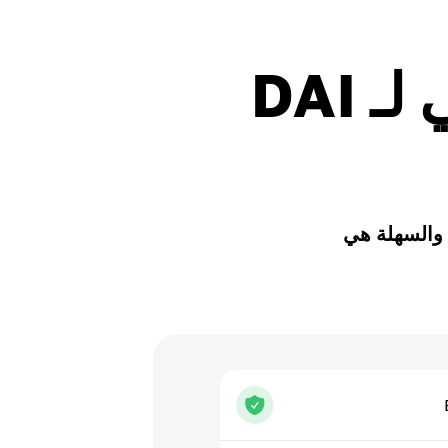
لماذا تقوم بالتوقيع المساحي لـ DAI
احي لـ Dai – محفظة Cryptomus الآمنة والسهلة هي