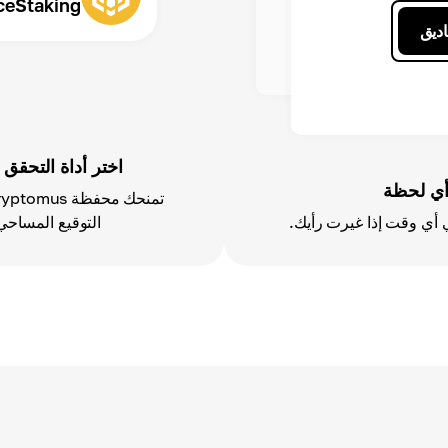
ceStaking
اديق
اختر أداة التحقق
أي لحظة
التوقيع المساحي لـ Dai لتتوافق مع 