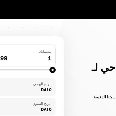
مقتنياتك
.99
1
حي لـ
الربح اليومي
0 DAI
الربح السنوي
0 DAI