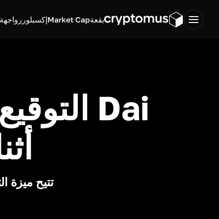
بقعة
Market Cap
إكسبلورر
واجهة ب
Dai الت
أثنا