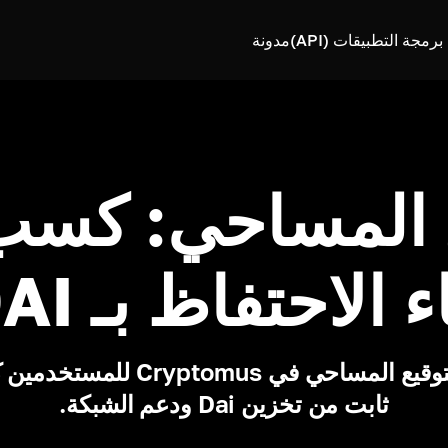
رمجة التطبيقات (API)
مدونة
وقيع المساحي: كس
ء الاحتفاظ بـ DAI.
تتيح ميزة التوقيع المساحي في omus
ثابت من تخزين Dai ودعم الشبكة.