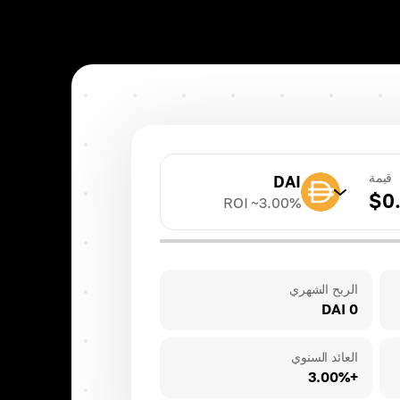
قيمة
DAI
$
0
ROI ~
3.00
%
TRX
ROI ~
20.00
%
الربح الشهري
0 DAI
BNB
ROI ~
3.00
%
العائد السنوي
+3.00%
DAI