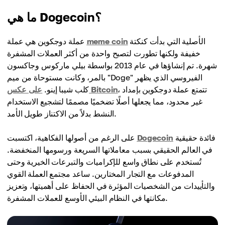
ما هي Dogecoin؟
الأصلية التي بدأت كنكتة
meme coin
عملة دوجكوين هي عملة
خفيفة ولكنها تطورت لتصبح واحدة من أكثر العملات المشفرة
شهرة. تم إنشاؤها في عام 2013 بواسطة بيلي ماركوس وجاكسون
بالمر، وكانت مستوحاة من ميم "Doge" الفيروسي الذي يظهر
، تتمتع عملة دوجكوين بإمداد
على عكس Bitcoin
كلب شيبا إينو.
غير محدود، مما يجعلها أصلًا تضخميًا مصممًا لتشجيع الاستخدام
النشط بدلاً من الاكتناز طويل الأمد.
فائدة حقيقية
Dogecoin
على الرغم من أصولها الفكاهية، اكتسبت
في العالم الحقيقي بسبب معاملاتها السريعة ورسومها المنخفضة.
تُستخدم على نطاق واسع للإكراميات والتبرعات الخيرية وحتى
المدفوعات مع التجار المختارين. ساعد مجتمع العملة القوي
والتأييدات من الشخصيات المؤثرة في الحفاظ على أهميتها، وتعزيز
مكانتها في النظام البيئي الأوسع للعملات المشفرة.