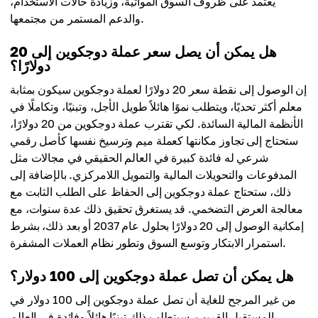
يعتمد على ظروف السوق المواتية، وزيادة حالات الاستخدام،
والدعم المستمر من مجتمعها.
هل يمكن أن يصل سعر عملة دوجكوين إلى 20
دولارًا؟
إن الوصول إلى نقطة سعر 20 دولارًا لعملة دوجكوين سيكون بمثابة
معلم أكثر تحديًا، ويتطلب نموًا هائلاً طويل الأجل، وتبنيًا، وتكاملًا في
الأنظمة المالية السائدة. لكي تقترب عملة دوجكوين من 20 دولارًا،
ستحتاج إلى تجاوز مكانتها كعملة ميم وترسيخ نفسها كأصل رقمي
شرعي له فائدة كبيرة في العالم الحقيقي في مجالات مثل
المدفوعات والتحويلات المالية والتمويل اللامركزي. بالإضافة إلى
ذلك، ستحتاج عملة دوجكوين إلى الحفاظ على الطلب الثابت مع
معالجة العرض التضخمي. قد يستغرق تحقيق ذلك عدة سنوات، مع
إمكانية الوصول إلى 20 دولارًا بحلول عام 2037 أو بعد ذلك، بشرط
استمرار الابتكار وتوسع السوق وتطور نظام العملات المشفرة.
هل يمكن أن تصل عملة دوجكوين إلى 100 دولار؟
من غير المرجح للغاية أن تصل عملة دوجكوين إلى 100 دولار في
المستقبل القريب. سيتطلب ذلك تبنيًا هائلاً وفائدة في العالم