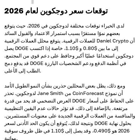
توقعات سعر دوجكوين لعام 2026
لدى الخبراء توقعات مختلفة لدوجكوين في 2026، حيث يتوقع
بعضهم نموًا مستقرًا بسبب استمرار الاعتماد والقبول السائد
للعملات الرقمية. يتوقع محلل العملات الرقمية Daniel Crypto أن
يصل DOGE إلى ما بين $0.80 و $1.10، خاصة إذا اكتسب
دوجكوين استخدامًا عمليًا أكبر وحافظ على دعم قوي من المجتمع.
قد يدفع دمج DOGE في أنظمة الدفع ودعم الشخصيات البارزة
الطلب إلى الأعلى.
ومع ذلك، يظل بعض المحللين حذرين بشأن النمو الطويل الأمد
لدوجكوين. تحذر Jane Smith من CoinForecast أن نموذج
العرض التضخمي قد يحد من قدرة DOGE على الحفاظ على أسعار
مرتفعة. بالإضافة إلى ذلك، قد تؤثر حالات عدم اليقين التنظيمية
والمنافسة من العملات الرقمية الجديدة على معنويات المستثمرين.
ونتيجة لذلك، يُتوقع أن يكون الحد الأدنى لسعر DOGE بحلول نهاية
2026 هو $0.490، وقد يصل إلى $1.10 في ظل ظروف سوقية
مواتية.