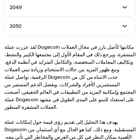
$39.00
الحد الأدنى للسعر
2049
الحد الأقصى للسعر
$37.00
متوسط ​​السعر
$53.00
$41.50
الحد الأدنى للسعر
2050
الحد الأقصى للسعر
$40.00
متوسط ​​السعر
$55.00
$44.00
الحد الأدنى للسعر
لقد عززت عملة Dogecoin مكانتها كأصل بارز في مجال العملات
الحد الأقصى للسعر
$45.00
متوسط ​​السعر
المشفرة، ويرجع ذلك في المقام الأول إلى مجتمعها الكبير والنشط،
$58.00
$46.00
وتكاليف المعاملات المنخفضة، والتكامل المتزايد في أنظمة الدفع.
الحد الأقصى للسعر
ومع ظهور المزيد من حالات الاستخدام وزيادة تبني العملات
متوسط ​​السعر
$60.00
الرقمية، تواصل عملة Dogecoin جذب الانتباه من كل من
$49.00
المستثمرين الأفراد والشركات. وبفضل الدعم المستمر من
متوسط ​​السعر
المجتمع وإمكانية المزيد من التطبيقات في العالم الحقيقي، أصبحت
$52.50
عملة Dogecoin على استعداد للنمو على المدى الطويل في مشهد
العملات المشفرة المتطور.
يهدف هذا التحليل إلى تقديم رؤى قيمة حول إمكانات عملة
Dogecoin المستقبلية. ومع ذلك، كما هو الحال مع أي استثمار، من
الأهمية بمكان النظر في كل من الفرص والمخاطر التي تأتي معه.