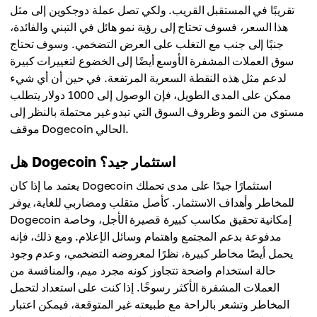
تقريبًا في المستقبل القريب. ولكي تصل عملة دوجكوين إلى مثل
هذا السعر، فسوف تحتاج إلى رؤية نمو هائل في التبني والفائدة،
جنبًا إلى جنب مع التغلب على العرض التضخمي. وسوف تحتاج
سوق العملات المشفرة الأوسع أيضًا إلى الخضوع لتغييرات كبيرة
لدعم مثل هذه النقطة السعرية المرتفعة. في حين أن أي شيء
ممكن على المدى الطويل، فإن الوصول إلى 1000 دولار يتطلب
مستوى من النمو وظروف السوق التي تبدو غير محتملة بالنظر إلى
موقف Dogecoin الحالي.
هل Dogecoin استثمار جيد؟
يعتمد ما إذا كان Dogecoin استثمارًا جيدًا على مدى تحملك
للمخاطر وأهداف الاستثمار. كأصل متقلب ومضاربي للغاية، يوفر
Dogecoin إمكانية تحقيق مكاسب كبيرة قصيرة الأجل، وخاصة
مدفوعة بدعم المجتمع واهتمام وسائل الإعلام. ومع ذلك، فإنه
يحمل أيضًا مخاطر كبيرة، نظرًا لمعروضه التضخمي، وعدم وجود
حالة استخدام واضحة تتجاوز كونه مجرد ميم، والمنافسة من
العملات المشفرة الأكثر رسوخًا. إذا كنت على استعداد لتحمل
المخاطر وتشعر بالراحة مع طبيعته غير المتوقعة، فيمكن اعتبار