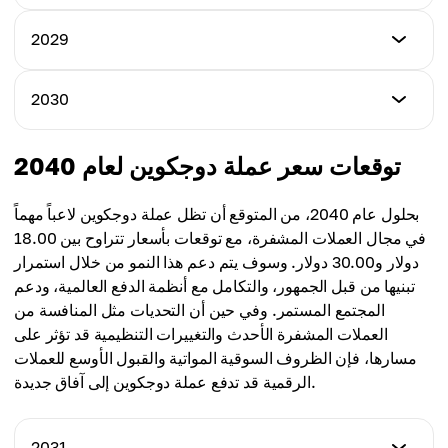
$0.972
أدنى سعر
2029
أعلى سعر
$1.15
متوسط السعر
$1.75
$0.620
أدنى سعر
2030
أعلى سعر
$2.10
متوسط السعر
$3.20
$1.20
أدنى سعر
توقعات سعر عملة دوجكوين لعام 2040
أعلى سعر
$3.00
متوسط السعر
$5.50
$2.23
بحلول عام 2040، من المتوقع أن تظل عملة دوجكوين لاعباً مهماً
أعلى سعر
في مجال العملات المشفرة، مع توقعات بأسعار تتراوح بين 18.00
متوسط السعر
$9.85
دولار و30.00 دولار. وسوف يتم دعم هذا النمو من خلال استمرار
$3.80
تبنيها من قبل الجمهور، والتكامل مع أنظمة الدفع العالمية، ودعم
متوسط السعر
المجتمع المستمر. وفي حين أن التحديات مثل المنافسة من
$6.93
العملات المشفرة الأحدث والتغييرات التنظيمية قد تؤثر على
مسارها، فإن الظروف السوقية المواتية والقبول الأوسع للعملات
الرقمية قد تدفع عملة دوجكوين إلى آفاق جديدة.
2031