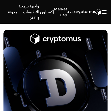
واجهة برمجة
Market
بقعة
إكسبلورر
التطبيقات
مدونة
Cap
(API)