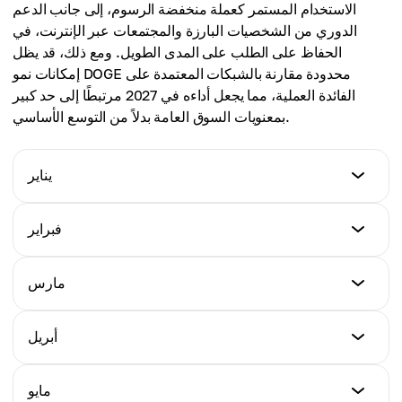
الاستخدام المستمر كعملة منخفضة الرسوم، إلى جانب الدعم
متوسط السعر
الدوري من الشخصيات البارزة والمجتمعات عبر الإنترنت، في
$0.534
الحفاظ على الطلب على المدى الطويل. ومع ذلك، قد يظل
إمكانات نمو DOGE محدودة مقارنة بالشبكات المعتمدة على
الفائدة العملية، مما يجعل أداءه في 2027 مرتبطًا إلى حد كبير
بمعنويات السوق العامة بدلاً من التوسع الأساسي.
يناير
الحد الأدنى للسعر
فبراير
$0.65
الحد الأدنى للسعر
مارس
الحد الأعلى للسعر
$0.79
$0.98
الحد الأدنى للسعر
أبريل
الحد الأعلى للسعر
$0.89
متوسط السعر
$1.04
$0.81
الحد الأدنى للسعر
مايو
الحد الأعلى للسعر