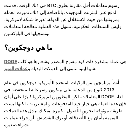
في ذلك الوقت، قدمت BTC رسوم معاملات أقل مقارنة بطرق
الدفع عبر الإنترنت الموجودة. بالإضافة إلى ذلك، تميزت العملة
بمرونتها من حيث الاستقلال عن الدولة. تديرها شبكة لامركزية،
وليس السلطات الحكومية. تسهل هذه العملية معالجة المعاملات
وتسجيلها في البلوكشين.
ما هي دوجكوين؟
هي عملة مشفرة ذات كود مفتوح المصدر وشعارها هو كلب
DOGE
.
شيبا إينو. تنتمي إلى العملات البديلة و
عملات الميم
أنشأ برنامجين من الولايات المتحدة الأمريكية دوجكوين في عام
2013 كنوع من الدعابة على بيتكوين وسرعاته المنخفضة في
المعاملات. لكن المطورين لم يركزوا كثيرًا على أمان DOGE. لذا،
فإن هذه العملة هي خيار جيد للمدفوعات والمشتريات، لكنها ليست
طريقة موثوقة لتخزين الأصول الكبيرة. يمكنك تبادل هذه العملات
الميمية بأمان مع الأصدقاء، أو ترك البقشيش، أو إجراء عمليات
شراء صغيرة.