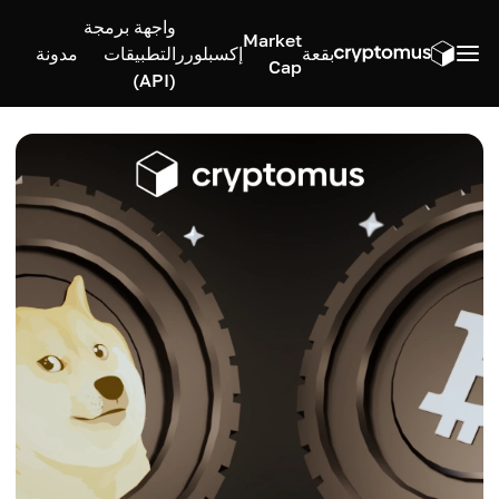
واجهة برمجة
Market
بقعة
إكسبلورر
التطبيقات
مدونة
Cap
(API)