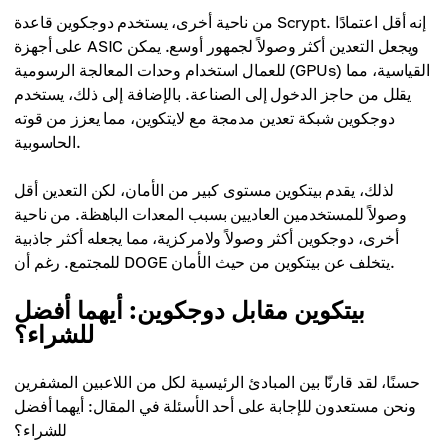
من ناحية أخرى، يستخدم دوجكوين قاعدة Scrypt. إنه أقل اعتمادًا
على أجهزة ASIC ويجعل التعدين أكثر وصولاً لجمهور أوسع. يمكن
للعمال استخدام وحدات المعالجة الرسومية (GPUs) القياسية، مما
يقلل من حاجز الدخول إلى الصناعة. بالإضافة إلى ذلك، يستخدم
دوجكوين شبكة تعدين مدمجة مع لايتكوين، مما يعزز من قوته
الحاسوبية.
لذلك، يقدم بيتكوين مستوى كبير من الأمان، لكن التعدين أقل
وصولاً للمستخدمين العاديين بسبب المعدات الباهظة. من ناحية
أخرى، دوجكوين أكثر وصولاً ولامركزية، مما يجعله أكثر جاذبية
للمجتمع. رغم أن DOGE يتخلف عن بيتكوين من حيث الأمان.
بيتكوين مقابل دوجكوين: أيهما أفضل
للشراء؟
حسنًا، لقد قارنّا بين المبادئ الرئيسية لكل من اللاعبين المشفرين
ونحن مستعدون للإجابة على أحد الأسئلة في المقال: أيهما أفضل
للشراء؟