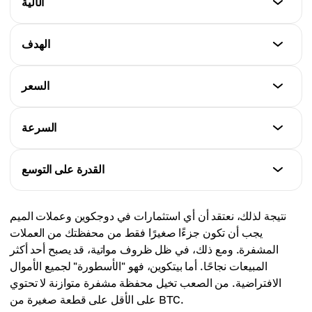
الآلية
إمداد محدود قدره 21 مليون
بيتكوين
الهدف
دوجكوين
Proof-of-Work، SHA-256
إمداد غير محدود
بيتكوين
السعر
دوجكوين
عملة رقمية وبديل للنقد
Proof-of-Work، Scrypt
بيتكوين
السرعة
دوجكوين
سعر أعلى
الإكراميات والمعاملات الصغيرة، مجتمع ممتع
بيتكوين
القدرة على التوسع
دوجكوين
يستغرق حوالي 10 دقائق لتأكيد المعاملات
سعر أقل
بيتكوين
نتيجة لذلك، نعتقد أن أي استثمارات في دوجكوين وعملات الميم
دوجكوين
حوالي 3-7 TPS
يجب أن تكون جزءًا صغيرًا فقط من محفظتك من العملات
يستغرق حوالي 1 دقيقة لتأكيد المعاملات
المشفرة. ومع ذلك، في ظل ظروف مواتية، قد يصبح أحد أكثر
دوجكوين
المبيعات نجاحًا. أما بيتكوين، فهو "الأسطورة" لجميع الأموال
حوالي 30-40 TPS
الافتراضية. من الصعب تخيل محفظة مشفرة متوازنة لا تحتوي
على الأقل على قطعة صغيرة من BTC.