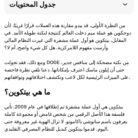
جدول المحتويات
من النظرة الأولى، قد يبدو مقارنة هذه العملات قرارًا غريبًا. لأن
دوجكوين هو عملة ميم دخلت العالم كنتيجة لنكتة طويلة الأمد. في
المقابل، بيتكوين هو أول عملة مشفرة التي غيرت النظام المالي
وأرست مفهوم اللامركزية. هل كل شيء واضح، أم لا؟
ومع ذلك، فقد تحولت DOGE من نكتة مضحكة إلى منافس جدير،
حتى أن إيلون ماسك اعترف بإمكاناتها. دعنا نلقي نظرة فاحصة
على الميزات الرئيسية لكل لاعب ونكتشف اختلافاتهم وتوافقاتهم.
ما هي بيتكوين؟
بيتكوين
هي أول عملة مشفرة تم إطلاقها في عام 2009. تأتي
فلسفة هذا الأصل الرقمي من شخص غامض أو مجموعة كاملة
يعرفون باسم ساتوشي ناكاموتو. لا تزال الهوية غير معروفة حتى
اليوم. قدموا بيتكوين كبديل للنظام المصرفي التقليدي.