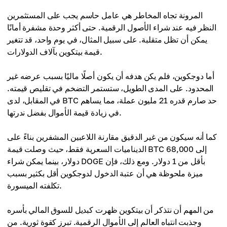
المرونة تجاه المخاطر هي عامل حاسم يجب على المستثمرين
النظر فيه عند شراء الأصول الرقمية. حتى أكثر وحدة مشفرة أمانًا
يمكن أن تظل متقلبة. على سبيل المثال، في يوم واحد، قد تتغير
قيمة بيتكوين بآلاف الدولارات.
أما دوجكوين، فلم يكن هدفه أن يكون أصلًا ماليًا بسبب عرضه غير
المحدود. على المدى الطويل، ستستمر التضخم في تقليص قيمته.
في المقابل، لدى BTC حد صارم قدره 21 مليون عملة، مما يساهم
في زيادة قيمة الأموال بفضل ندرتها.
كما أنه سيكون من غير الدقيق مقارنة اللاعبين المشفرين بناءً على
الديناميات السعرية فقط، حيث وصلت قيمة BTC إلى 68,000
دولار، بينما يمكن شراء DOGE بأقل من 1 دولار. ومع ذلك، فإن
ميزة ملحوظة هي أن عتبة الدخول لدوجكوين أقل بكثير بسبب
تكلفته الميسورة.
من المهم أن نتذكر أن بيتكوين ظهرت كبديل للسوق المالي بأسره
وجذبت انتباه العالم إلى الأموال الرقمية. تبرز كقوة ثورية. من