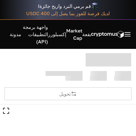
قم برمي النرد واربح جائزة!
لديك فرصة للفوز بما يصل إلى 400 USDC
واجهة برمجة
Market
بقعة
إكسبلورر
التطبيقات
مدونة
Cap
(API)
تحويل