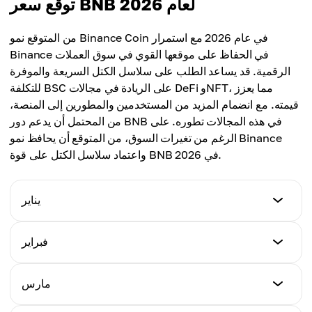
توقع سعر BNB لعام 2026
من المتوقع نمو Binance Coin في عام 2026 مع استمرار
Binance في الحفاظ على موقعها القوي في سوق العملات
الرقمية. قد يساعد الطلب على سلاسل الكتل السريعة والموفرة
للتكلفة BSC على الريادة في مجالات DeFi وNFT، مما يعزز
قيمته. مع انضمام المزيد من المستخدمين والمطورين إلى المنصة،
من المحتمل أن يدعم دور BNB في هذه المجالات تطوره. على
الرغم من تغيرات السوق، من المتوقع أن يحافظ نمو Binance
واعتماد سلاسل الكتل على قوة BNB في 2026.
يناير
أقل سعر
فبراير
$792.22
أقل سعر
مارس
أعلى سعر
$576.90
$905.32