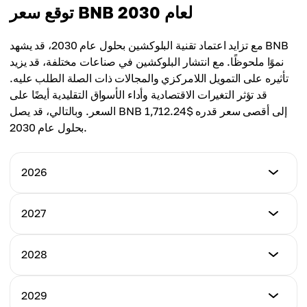
توقع سعر BNB لعام 2030
مع تزايد اعتماد تقنية البلوكشين بحلول عام 2030، قد يشهد BNB
نموًا ملحوظًا. مع انتشار البلوكشين في صناعات مختلفة، قد يزيد
تأثيره على التمويل اللامركزي والمجالات ذات الصلة الطلب عليه.
قد تؤثر التغيرات الاقتصادية وأداء الأسواق التقليدية أيضًا على
السعر. وبالتالي، قد يصل BNB إلى أقصى سعر قدره $1,712.24
بحلول عام 2030.
2026
أقل سعر
2027
$792.22
أقل سعر
2028
أعلى سعر
$828.91
$1,002.12
أقل سعر
2029
أعلى سعر
$887.47