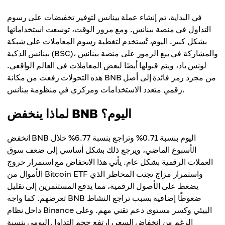
في البداية، تم إنشاء عملة بينانس لتوفير تخفيضات على رسوم
التداول في منصة بينانس. ومع مرور الوقت، توسعت استخداماتها
بشكل كبير. اليوم، تُستخدم لتغطية رسوم المعاملات على شبكة
بينانس الذكية (BSC)، والمشاركة في بيع الرموز على منصة بينانس
لونس باد، ويتم قبولها أيضًا لبعض المعاملات في العالم الواقعي.
هذه التحولات رفعت من مكانة BNB من مجرد رمز فائدة إلى أصل
رقمي متعدد الاستخدامات ومركزي في منظومة بينانس.
لماذا ينخفض BNB اليوم؟
انخفض BNB اليوم بنسبة 0.71% وتراجع بنسبة 6.77% خلال
الأسبوع الماضي، ويرجع ذلك بشكل أساسي إلى ضعف سوق
العملات الرقمية بشكل عام. يأتي هذا الانخفاض مع استمرار خروج
الأموال من Bitcoin ETF واستمرار مزاج تجنب المخاطر الذي
يضغط على الأصول الرقمية، مما يدفع المستثمرين إلى تقليل
تعرضهم. كما واجه BNB ضغوطًا إضافية بسبب تراجع النشاط
داخل نظام Binance البيئي وكسر مستوى دعم تقني مهم. وعلى
الرغم من انخفاض السعر، ارتفع حجم التداول اليومي بنسبة