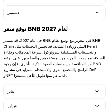
أعلى سعر
$727.35
متوسط السعر
$919.29
$761.35
أقل سعر
ديسمبر
أعلى سعر
$743.57
متوسط السعر
$941.59
$822.34
أقل سعر
توقع سعر BNB لعام 2027
أعلى سعر
$790.04
متوسط السعر
$964.01
$847.47
في عام 2027، قد يستمر BNB في التعزيز مع توسع نظام BNB
أعلى سعر
Chain البيئي وزيادة اعتماده. قد تحسن التحديثات مثل Fermi
متوسط السعر
$1,002.12
والتحسينات المستقبلية للبروتوكول سرعة المعاملات وكفاءة
$882.29
الشبكة، مما يجذب المزيد من المستخدمين والمطورين. على الرغم
متوسط السعر
من المنافسة من منصات العقود الذكية الأخرى، فإن وجود BNB
$902.08
الراسخ والمجتمع القوي والاستخدام المتزايد في مشاريع DeFi
وNFT قد يدعم نموًا طويل الأجل مستقرًا.
يناير
أقل سعر
فبراير