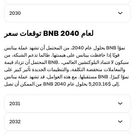
متوسط السعر
$1,103.76
$922.61
أقل سعر
2030
أعلى سعر
$946.58
متوسط السعر
$1,144.27
$949.83
أقل سعر
توقعات سعر BNB لعام 2040
أعلى سعر
$1,001.98
متوسط السعر
$1,306.63
$1,015.87
بحلول عام 2040، من المحتمل أن تشهد عملة بينانس BNB نموًا
أعلى سعر
قويًا إذا حافظت بينانس على هيمنتها. طالما تدعم الشبكة، من
متوسط السعر
$1,712.24
المحتمل أن تزداد قيمة BNB. سيكون لاعتماد البلوكتشين العالمي،
$1,126.61
والمعاملات منخفضة التكلفة، والتنظيمات الجديدة تأثير كبير على
متوسط السعر
مستقبلها. مع هذه العوامل، قد تشهد عملة بينانس BNB نموًا كبيرًا.
$1,357.11
من الممكن أن تصل BNB إلى $5,203.16 بحلول عام 2040.
2031
أقل سعر
2032
$1,221.39