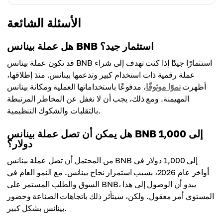
السعر المتوسط
$9,249.92
$7,599.97
أقل سعر
الأسئلة الشائعة
أعلى سعر
$7,245.78
السعر المتوسط
$9,899.71
$8,045.95
هل عملة بينانس BNB استثمار جيد؟
أعلى سعر
السعر المتوسط
قد تكون عملة بينانس BNB استثمارًا جيدًا إذا كنت تهدف إلى شراء
$10,151.2
$8,539.76
عملة رقمية ذات استخدام كبير وتدعمها بينانس. منذ إطلاقها،
أظهرت
نموًا موثوقًا
، مدفوعًا باستخداماتها العملية ومكانة بينانس
السعر المتوسط
المهيمنة. ومع ذلك، يجب أن لا نغفل عن المخاطر المرتبطة
$8,698.52
بالتقلبات والشكوك التنظيمية.
هل يمكن أن تصل عملة بينانس BNB إلى 1,000
دولار؟
من المحتمل أن تصل عملة بينانس BNB إلى 1,000 دولار في
أواخر عام 2026، بسبب استمرار نجاح بينانس. مع النمو العام في
السوق والطلب المستمر على BNB، يبدو أن الوصول إلى هذا
المستوى أمر معقول. ولكن، سيتأثر ذلك باتجاهات الصناعة وحضور
بينانس بشكل كبير.