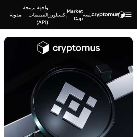
واجهة برمجة
Market
بقعة
إكسبلورر
التطبيقات
مدونة
Cap
(API)