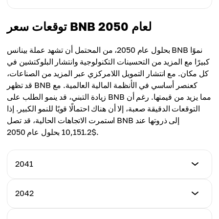
$3,421.24
السعر المتوسط
$4,442.13
$3,490.12
أقل سعر
توقعات سعر BNB لعام 2050
أعلى سعر
$3,713.17
السعر المتوسط
$4,785.79
$3,788.05
بحلول عام 2050، من المحتمل أن تشهد عملة بينانس BNB نموًا
أعلى سعر
كبيرًا مع المزيد من التحسينات التكنولوجية وانتشار البلوكتشين في
السعر المتوسط
$5,203.16
كل مكان. مع انتشار التمويل اللامركزي عبر المزيد من الصناعات،
$4,103.52
قد تظهر BNB كعنصر أساسي في الأنظمة المالية العالمية. مع
السعر المتوسط
زيادة التبني، قد ينمو الطلب على BNB مما يزيد من قيمتها. رغم أن
$4,458.17
التوقعات الدقيقة صعبة، إلا أن هناك احتمالًا قويًا للنمو الكبير. إذا
استمرت الاتجاهات الحالية، قد تصل BNB إلى ذروتها عند
$10,151.2 بحلول عام 2050.
2041
أقل سعر
2042
$4,661.28