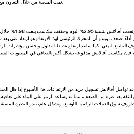
نمت المنصة من خلال التعاون مع مشاريع بلوكشين كبرى، مما عزز من مصداقيتها وشجع على تبنيها.
ارتفعت أفالان
أداءً أضعف. ويبدو أن المحرك الرئيسي لهذا الارتفاع هو ارتداد فني ب
 التشبع البيعي. كما ساعد ارتفاع نشاط التداول وتحسن مؤشرات الزخم
 فإن مكاسب أفالانش مدفوعة بشكل أكبر بالتعافي في المعنويات الفنية 
قد تواصل أفالانش تسجيل مزيد من الارتفاعات هذا الأسبوع إذا ظل الم
لثقة بعد فترة من الضعف، مما قد يساعد الرمز على البناء على تعافيه
روف سوق العملات الرقمية الأوسع. وبشكل عام، تبدو النظرة المستقبلي