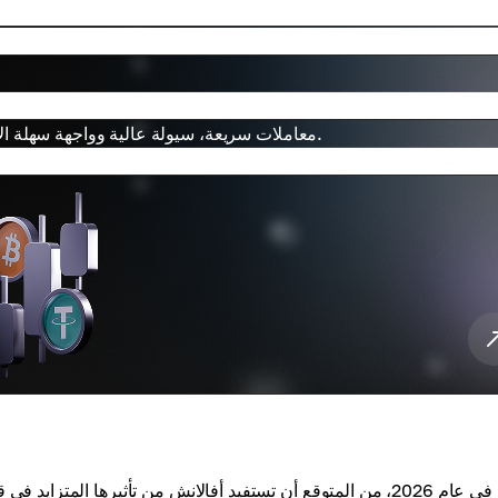
قم بأول صفقة AVAX الخاصة بك على Cryptomus. معاملات سريعة، سيولة عالية وواجهة سهلة الاستخدام.
في عام 2026، من المتوقع أن تستفيد أفالانش من تأثيرها المتزا