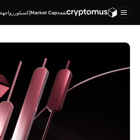
بقعة
Market Cap
إكسبلورر
واجهة ب