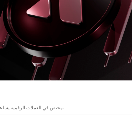
مختص في العملات الرقمية يساعد على تبسيط تقنيات الكريبتو المعقدة وجعلها أسهل للفهم.