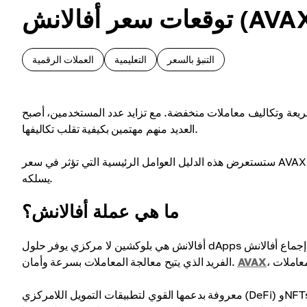
التنبؤ بالسعر
التعليمية
العملات الرقمية
يعة وتكاليف معاملات منخفضة. مع تزايد عدد المستخدمين، أصبح
العديد منهم مهتمين بكيفية تقلب تكاليفها.
ستستعرض هذه الدليل العوامل الرئيسية التي تؤثر في سعر AVAX. سنقوم بتحليل تحركات السوق الأخيرة وتقديم رؤى حول الاتجاه الذي قد
يسلكه.
ما هي عملة أفالانش؟
أفالانش هي بلوكشين لا مركزي يوفر حلول dApps وحلول الأعمال بسرعة وبتكلفة منخفضة. يحقق ذلك من خلال استخدام إجماع أفالانش
AVAX
الفريد الذي يتيح معالجة المعاملات بسرعة وأمان.
معروفة بدعمها القوي لتطبيقات التمويل اللامركزي (DeFi) وNFTs، اكتسبت شعبية بين المطورين والمستثمرين على حد سواء. ومنذ تأسيسها،