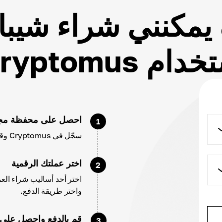
يمكنني شراء شيبا إ
ام Cryptomus؟
احصل على محفظة مجا
1
سجّل في Cryptomus وقم بتهيئة حسابك وإعدادات محفظتك.
اختر عملتك الرقمية
2
واختر طريقة الدفع.
قم بالدفع واحصل على SHIB
3