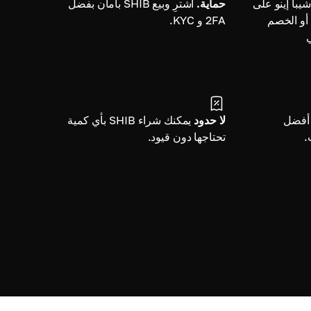
شيبا إينو على
حماية.
اشترِ وبيع SHIB بأمان بفضل
 أو الخصم
2FA و KYC.
ي
أفضل
لا حدود
يمكنك شراء SHIB بأي كمية
.
تحتاجها دون قيود.