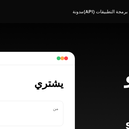
رمجة التطبيقات (API)
مدونة
يشتري
من