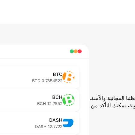
BTC
BTC
0.7854522
BCH
ا المجانية والآمنة.
BCH
12.7852
ية، يمكنك التأكد من
DASH
DASH
12.7722