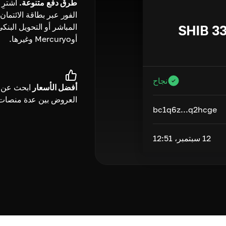
طرق دفع متنوعة.
اشترِ 
الفور عبر بطاقة الائتمان
المباشر أو التحويل البنك
SHIB
3
أوMercuryo وغيرها.
نجاح
أفضل الأسعار
ابحث عن 
العروض بين عدة منصات
bc1q6z...q2hcge
12 سبتمبر، 12:51