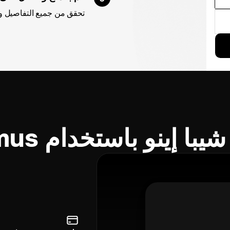
تحقق من جميع التفاصيل و شي
 إينو باستخدام Cryptomus؟