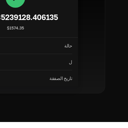
35239128.406135
$
1574.35
حالة
ل
تاريخ الصفقة