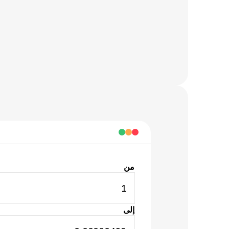
من
1
إلى