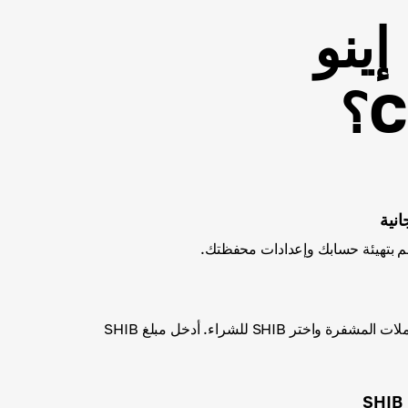
ينو
نية
اختر أحد أساليب شراء العملات المشفرة واختر SHIB للشراء. أدخل مبلغ SHIB