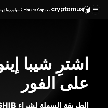
بقعة
Market Cap
إكسبلورر
واجهة ب
اشترِ شيبا إينو
على الفور
الطريقة السهلة لشراء SHIB