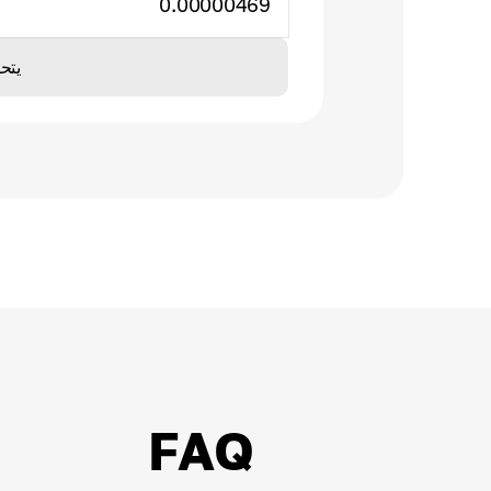
0.00000469
يتح
FAQ