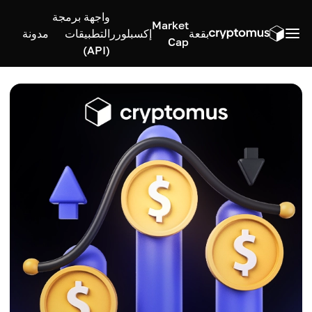
واجهة برمجة
Market
بقعة
إكسبلورر
التطبيقات
مدونة
Cap
(API)