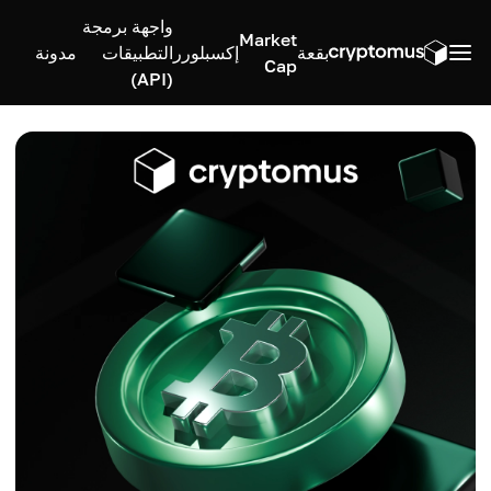
واجهة برمجة
Market
بقعة
إكسبلورر
التطبيقات
مدونة
Cap
(API)