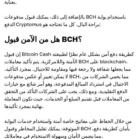
بعناية.
بالإضافة إلى ذلك، يمكنك قبول مدفوعات BCH باستخدام بوابة
الدفع Cryptomus براحة البال. كل ما تحتاجه هو:
هل من الآمن قبول BCH؟
إن قبول Bitcoin Cash كطريقة دفع آمن بشكل عام نظرًا لطبيعته
الآمنة واللامركزية. يتم تأكيد معاملات BCH على blockchain،
مما يجعلها شفافة ولا رجعة فيها ومقاومة للاحتيال. بمجرد التأكيد،
لا يمكن تغيير أو عكس مدفوعات BCH، مما يحمي الشركات من
الاحتيال في استرداد المبالغ المدفوعة، وهو أمر شائع مع خيارات
الدفع التقليدية. ومع ذلك، يجب على الشركات التأكد من التحقق
من المعاملات قبل تقديم السلع أو الخدمات، حيث تكون المعاملة
نهائية بمجرد تأكيدها.
من خلال الحفاظ على مفاتيح خاصة آمنة واستخدام خدمات البوابة
الموثوقة، يمكنك تقليل المخاطر وقبول BCH بأمان كطريقة دفع،
مما يضمن الأمان وسهولة الاستخدام في معاملاتك.