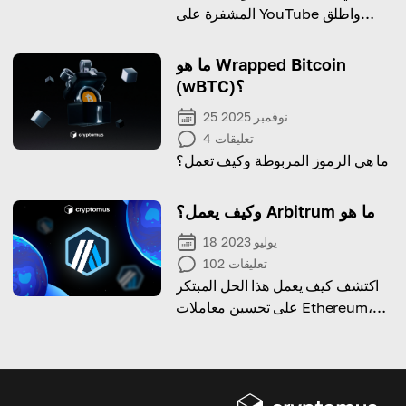
المشفرة على YouTube واطلق
العنان لإمكانات عالم العملات
المشفرة
ما هو Wrapped Bitcoin
(wBTC)؟
25 نوفمبر 2025
تعليقات
4
ما هي الرموز المربوطة وكيف تعمل؟
وكيف يعمل؟ Arbitrum ما هو
18 يوليو 2023
تعليقات
102
اكتشف كيف يعمل هذا الحل المبتكر
على تحسين معاملات Ethereum،
وتعزيز قابلية التوسع، وإحداث ثورة
في النظام البيئي اللامركزي