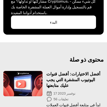
مشاركتها أو تداولها؟ مع Cryptomus، كل شيء ممكن -
قم بالتسجيل وإدارة أموال العملة المشفرة الخاصة بك
باستخدام أدواتنا المفيدة.
البدء
محتوى ذو صلة
أفضل الاختيارات: أفضل قنوات
اليوتيوب المشفرة التي يجب
عليك متابعتها
17 نوفمبر 2023
تعليقات
56
ابدأ في متابعة أفضل قنوات العملات