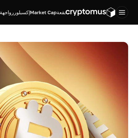
بقعة
Market Cap
إكسبلورر
واجهة ب