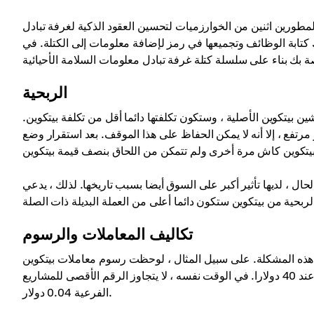
لمطورين اثنين من الخوارزميات لتحسين العقود الذكية لغرفة تبادل
 كتابة الوظائف وتجميعها في رمز لإضافة معلومات إلى الكتلة. في
الربحية
ن بيتكوين الأصلية ، وستكون تكلفتها دائما أقل من تكلفة بيتكوين.
تفع ، إلا أنه لا يمكن الحفاظ على هذا الموقف. بعد استقرار وضع
يتكوين النقدية بنحو 105 مرات ، وبطبيعة الحال ، لديها تأثير أكبر على السوق أيضا بسبب تاريخها. لذلك ، يدعي
تكاليف المعاملات والرسوم
ل هذه المشكلة. على سبيل المثال ، لوحظت رسوم معاملات بيتكوين
حرجة في ديسمبر 2017 ، عندما أدت زيادة القيمة القصوى للرمز إلى العمولة عند 40 دولارا. في الوقت نفسه ، لا يتجاوز الرقم الأقصى للمشاريع
الفرعية 0.04 دولار.