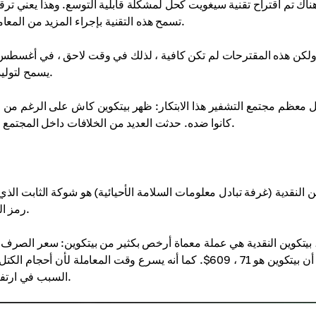
ناك تم اقتراح تقنية سيغويت كحل لمشكلة قابلية التوسع. وهذا يعني تر
تسمح هذه التقنية بإجراء المزيد من المعاملات في نفس الفترة الزمنية. بعد ذلك ، تم اقتراح زيادة حجم الكتل.
يسمح لتوليد كتل أكبر. الآن ، ظهرت الفرصة لإجراء معاملات أكثر من ذي قبل.
 معظم مجتمع التشفير هذا الابتكار: ظهر بيتكوين كاش على الرغم من ح
كانوا ضده. حدثت العديد من الخلافات داخل المجتمع ، ولكن الآن بيتكوين مقابل بيتكوين النقدية تتعايش مع بعضها البعض.
ن النقدية (غرفة تبادل معلومات السلامة الأحيائية) هو شوكة الثابت الذ
رمز العملة المشفرة لغرفة تبادل معلومات السلامة الأحيائية للقيام بذلك.
حين أن بيتكوين هو 71 ، 609$. كما أنه يسرع وقت المعاملة ل
السبب في ارتفاع الطلب على بيتكوين كاش بين المستخدمين ، ومن السهل شرائه.