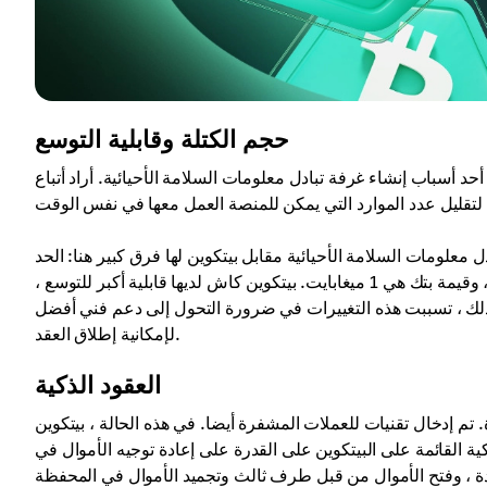
حجم الكتلة وقابلية التوسع
د أسباب إنشاء غرفة تبادل معلومات السلامة الأحيائية. أراد أتباع
معلومات السلامة الأحيائية مقابل بيتكوين لها فرق كبير هنا: الحد
الأقصى لحجم كتل غرفة تبادل معلومات السلامة الأحيائية هو 32 ميغابايت ، وقيمة بتك هي 1 ميغابايت. بيتكوين كاش لديها قابلية أكبر للتوسع ،
ع ذلك ، تسببت هذه التغييرات في ضرورة التحول إلى دعم فني أفضل
لإمكانية إطلاق العقد.
العقود الذكية
م إدخال تقنيات للعملات المشفرة أيضا. في هذه الحالة ، بيتكوين
ذكية القائمة على البيتكوين على القدرة على إعادة توجيه الأموال في