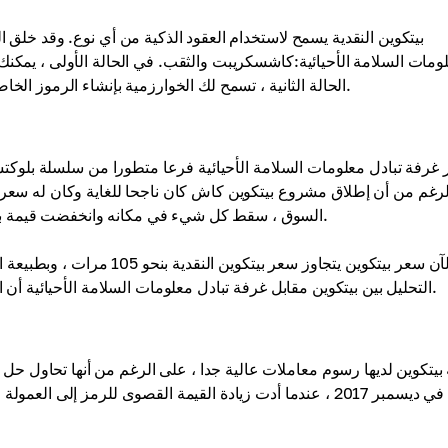
بيتكوين النقدية يسمح لاستخدام العقود الذكية من أي نوع. وقد خلق ا
ومات السلامة الأحيائية:كاشسكريبت والثقب. في الحالة الأولى ، يمكنك
الحالة الثانية ، تسمح لك الخوارزمية بإنشاء الرموز الخاصة بك بناء على سلسلة كتلة غرفة تبادل معلومات السلامة الأحيائية.
ر غرفة تبادل معلومات السلامة الأحيائية فرعا متطورا من سلسلة بلوكتشي
رغم من أن إطلاق مشروع بيتكوين كاش كان ناجحا للغاية وكان له سعر مر
السوق ، سقط كل شيء في مكانه وانخفضت قيمة بيتكوين كاش مرة أخرى ولم تتمكن من اللحاق بنصف قيمة بيتكوين.
الآن سعر بيتكوين يتجاوز سعر ب
التحليل بين بيتكوين مقابل غرفة تبادل معلومات السلامة الأحيائية أن الربحية من بيتكوين ستكون دائما أعلى من العملة البديلة ذات الصلة.
بيتكوين لديها رسوم معاملات عالية جدا ، على الرغم من أنها تحاول ح