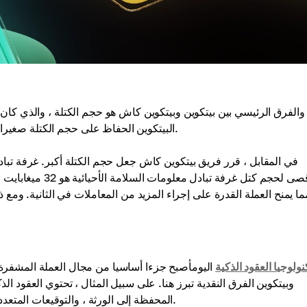
والفرق الرئيسي بين بيتكوين وبيتكوين كاش هو حجم الكتلة ، والذي كان أح
البيتكوين الحفاظ على حجم الكتلة صغيرا لتقليل عدد الموارد التي يمكن للمنصة العمل معها في نفس الوقت.
في المقابل ، قرر فريق بيتكوين كاش جعل حجم الكتلة أكبر. غرفة تبادل 
ما يمنح العملة القدرة على إجراء المزيد من المعاملات في الثانية. وم
نولوجيا العقود الذكية
اليومأصبح جزءا أساسيا من مجال العملة المشفرة. ت
وبيتكوين الفرق النقدية تبرز هنا. على سبيل المثال ، تحتوي العقود ال
المحفظة إلى الورثة ، والتوقيعات المتعددة ، وفتح الأموال من قبل طرف ثالث وتجميد الأموال في المحفظة.