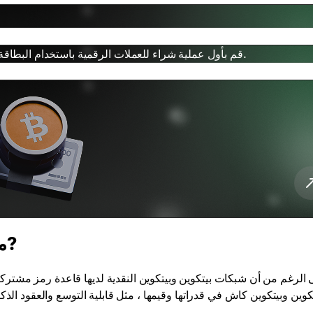
قم بأول عملية شراء للعملات الرقمية باستخدام البطاقة في بضع نقرات فقط، مع معالجة سريعة وتجربة شراء بسيطة.
ما هو الفرق بين بيتكوين وبيتكوين النقدية?
الرغم من أن شبكات بيتكوين وبيتكوين النقدية لديها قاعدة رمز مشترك
كوين وبيتكوين كاش في قدراتها وقيمها ، مثل قابلية التوسع والعقود الذ