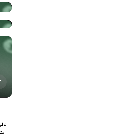
على 
بيت