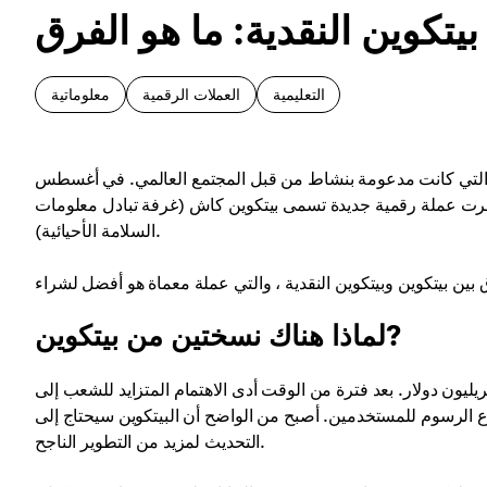
بيتكوين النقدية: ما هو الفرق
التعليمية
العملات الرقمية
معلوماتية
ملة معماة في العالم التي كانت مدعومة بنشاط من قبل المجتمع العالمي. في أغسطس
 ظهرت عملة رقمية جديدة تسمى بيتكوين كاش (غرفة تبادل معلومات
السلامة الأحيائية).
لماذا هناك نسختين من بيتكوين?
كوين اليوم هي عملة مشفرة مقبولة بشكل عام برسملة تزيد عن 1.35 تريليون دولار. بعد فترة من الوقت أدى الاهتمام المتزايد للشعب إلى
اع الرسوم للمستخدمين. أصبح من الواضح أن البيتكوين سيحتاج إلى
التحديث لمزيد من التطوير الناجح.