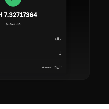
H
7.32717364
$
1574.35
حالة
ل
تاريخ الصفقة