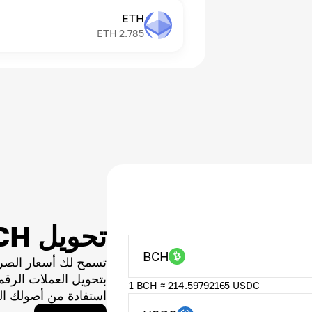
ETH
ETH
2.785
تحويل BCH
BCH
تسمح لك أسعار الصر
بتحويل العملات الر
1 BCH ≈ 214.59792165 USDC
استفادة من أصولك ال