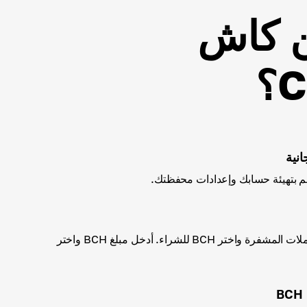
ن كاش
نية
اختر أحد أساليب شراء العملات المشفرة واختر BCH للشراء. أدخل مبلغ BCH واختر