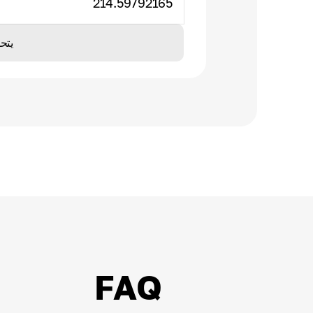
214.59792165
يتح
FAQ