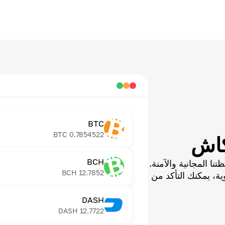
BTC
BTC
0.7854522
كاش
BCH
ا المجانية والآمنة.
BCH
12.7852
ية، يمكنك التأكد من
DASH
DASH
12.7722