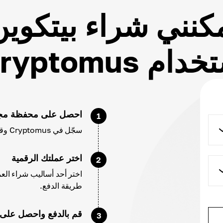
كنني شراء بيتكوي
ام Cryptomus؟
احصل على محفظة مجا
1
سجّل في Cryptomus وقم بتهيئة حسابك وإعدادات محفظتك.
اختر عملتك الرقمية
2
طريقة الدفع.
قم بالدفع واحصل على BCH
3