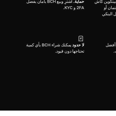
 بيتكوين كاش
حماية.
اشترِ وبيع BCH بأمان بفضل
تمان أو
2FA و KYC.
ل البنكي
أفضل
لا حدود
يمكنك شراء BCH بأي كمية
.
تحتاجها دون قيود.