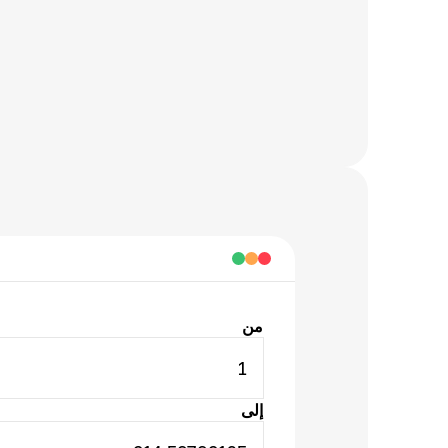
من
1
إلى