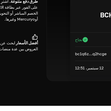
طرق دفع متنوعة.
اشترِ
على الفور عبر بطاقة الائ
الخصم المباشر أو التحوي
BC
أوMercuryo وغيرها.
نجاح
أفضل الأسعار
ابحث عن 
العروض بين عدة منصات
bc1q6z...q2hcge
12 سبتمبر، 12:51