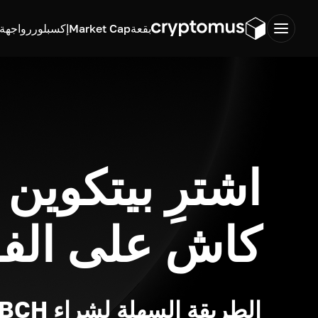
بقعة
Market Cap
إكسبلورر
واجهة ب
اشترِ بيتكوين
كاش على الفو
الطريقة السهلة لشراء BCH