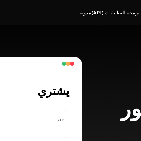
رمجة التطبيقات (API)
مدونة
يشتري
ر
من