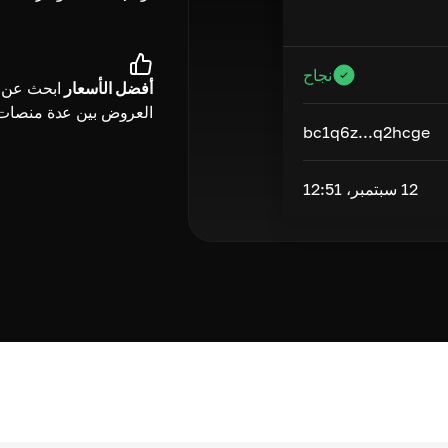
نجاح
أفضل الأسعار
ابحث عن 
العروض بين عدة منصات
bc1q6z...q2hcge
12 سبتمبر، 12:51