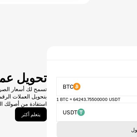
تحويل عم
BTC
تسمح لك أسعار الصر
بتحويل العملات الر
1 BTC ≈ 64243.75500000 USDT
استفادة من أصولك ال
USDT
يتعلم أكثر
ول