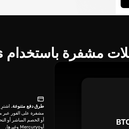
مشفرة باستخدام Cryptomus؟
طرق دفع متنوعة.
اشترِ
مشفرة على الفور عبر بطا
أو الخصم المباشر أو التح
BT
أوMercuryo وغيرها.