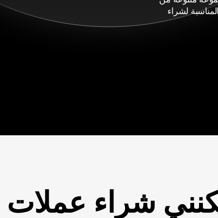
لمناسبة لشراء
نني شراء عملات