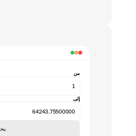
من
1
إلى
64243.75500000
يتح