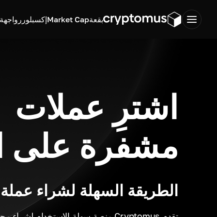
بقعة
Market Cap
إكسبلورر
واجهة ب
اشترِ عملات
مشفرة على ا
الطريقة السهلة لشراء عملة
تقدم Cryptomus منصة سهلة الاستخدام لشر