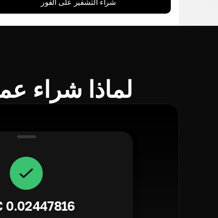
شراء التشفير على الفور
لماذا شراء عملات 
C
0.02447816