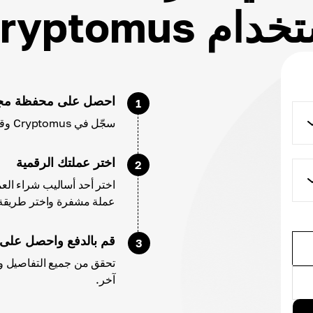
ام Cryptomus؟
احصل على محفظة مجا
1
سجّل في Cryptomus وقم بتهيئة حسابك وإعدادات محفظتك.
اختر عملتك الرقمية
2
اختر أحد أساليب شراء الع
عملة مشفرة واختر طريقة 
قم بالدفع واحصل على
3
تحقق من جميع التفاصيل و 
آخر.