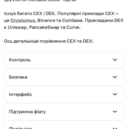
Існує багато CEX і DEX. Популярні приклади CEX —
це
Cryptomus
, Binance та Coinbase. Прикладами DEX
є Uniswap, PancakeSwap та Curve.
Ось детальніше порівняння CEX та DEX:
Контроль
Централізована біржа (CEX)
Безпека
Кастодіальний: біржа зберігає ваші кошти
Централізована біржа (CEX)
Інтерфейс
Децентралізована біржа (DEX)
Залежить від заходів безпеки CEX
Ви маєте контроль над своїми приватними
Централізована біржа (CEX)
ключами
Підтримка фіату
Децентралізована біржа (DEX)
Простий, інтуїтивно зрозумілий
Потенційно більш безпечно через блокчейн і
Централізована біржа (CEX)
самоконтроль
Ліквідність