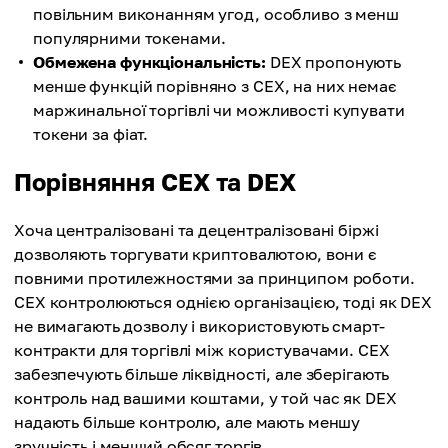
повільним виконанням угод, особливо з менш
популярними токенами.
Обмежена функціональність:
DEX пропонують
менше функцій порівняно з CEX, на них немає
маржинальної торгівлі чи можливості купувати
токени за фіат.
Порівняння CEX та DEX
Хоча централізовані та децентралізовані біржі
дозволяють торгувати криптовалютою, вони є
повними протилежностями за принципом роботи.
CEX контролюються однією організацією, тоді як DEX
не вимагають дозволу і використовують смарт-
контракти для торгівлі між користувачами. CEX
забезпечують більше ліквідності, але зберігають
контроль над вашими коштами, у той час як DEX
надають більше контролю, але мають меншу
зручність і менший обсяг торгів.