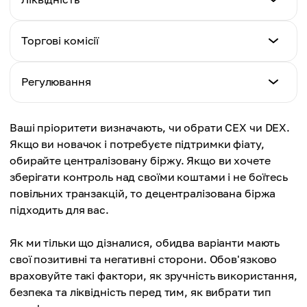
Децентралізована біржа (DEX)
Зазвичай підтримує депозити та виведення
Менш зручний для користувачів, може бути
фіатних коштів
Централізована біржа (CEX)
складним для новачків
Торгові комісії
Зазвичай вища ліквідність
Децентралізована біржа (DEX)
Централізована біржа (CEX)
Обмежена або відсутня підтримка фіату
Регулювання
Децентралізована біржа (DEX)
Вищі комісії
Низька ліквідність, торгівля може бути
Централізована біржа (CEX)
повільнішою
Ваші пріоритети визначають, чи обрати CEX чи DEX.
Децентралізована біржа (DEX)
Підлягає регулюванню та вимогам KYC
Якщо ви новачок і потребуєте підтримки фіату,
Нижчі комісії
обирайте централізовану біржу. Якщо ви хочете
Децентралізована біржа (DEX)
зберігати контроль над своїми коштами і не боїтесь
Менш регульовані
повільних транзакцій, то децентралізована біржа
підходить для вас.
Як ми тільки що дізналися, обидва варіанти мають
свої позитивні та негативні сторони. Обов'язково
враховуйте такі фактори, як зручність використання,
безпека та ліквідність перед тим, як вибрати тип