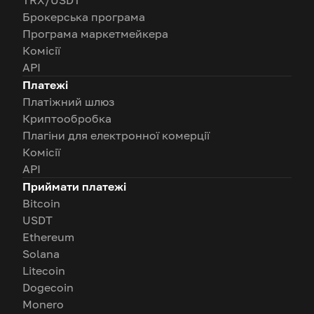
TRX/USDT
Брокерська програма
Програма маркетмейкера
Комісії
API
Платежі
Платіжний шлюз
Криптообробка
Плагіни для електронної комерції
Комісії
API
Приймати платежі
Bitcoin
USDT
Ethereum
Solana
Litecoin
Dogecoin
Monero