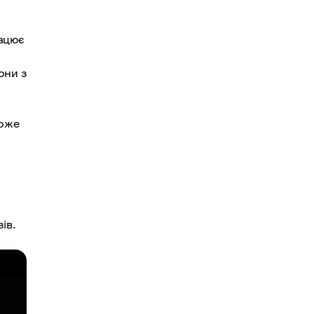
рацює
они з
може
ів.