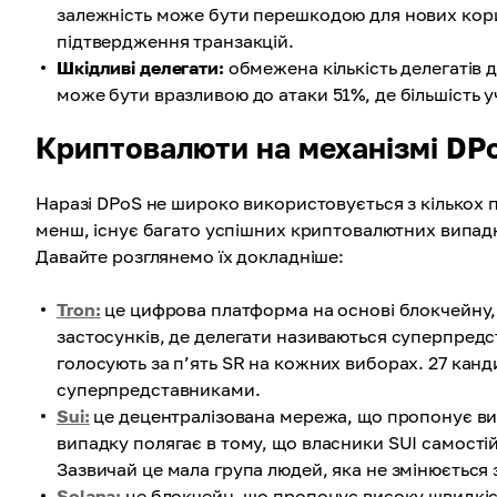
залежність може бути перешкодою для нових кори
підтвердження транзакцій.
Шкідливі делегати:
обмежена кількість делегатів
може бути вразливою до атаки 51%, де більшість у
Криптовалюти на механізмі DP
Наразі DPoS не широко використовується з кількох 
менш, існує багато успішних криптовалютних випадкі
Давайте розглянемо їх докладніше:
Tron:
це цифрова платформа на основі блокчейну,
застосунків, де делегати називаються суперпред
голосують за п’ять SR на кожних виборах. 27 канд
суперпредставниками.
Sui:
це децентралізована мережа, що пропонує висо
випадку полягає в тому, що власники SUI самост
Зазвичай це мала група людей, яка не змінюється 
Solana:
це блокчейн, що пропонує високу швидкіст