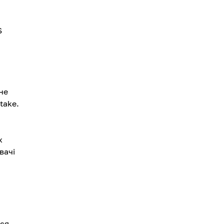
S
не
take.
х
вачі
ься