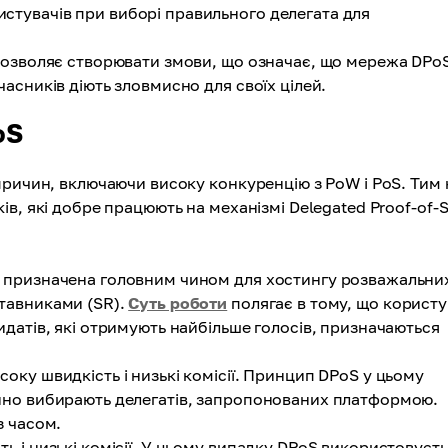
стувачів при виборі правильного делегата для
 дозволяє створювати змови, що означає, що мережа DPo
часників діють зловмисно для своїх цілей.
oS
причин, включаючи високу конкуренцію з PoW і PoS. Тим 
в, які добре працюють на механізмі Delegated Proof-of-S
 призначена головним чином для хостингу розважальни
ставниками (SR).
Суть роботи
полягає в тому, що користу
идатів, які отримують найбільше голосів, призначаються
ку швидкість і низькі комісії. Принцип DPoS у цьому
ійно вибирають делегатів, запропонованих платформою.
з часом.
ь і низькі комісії. У цьому випадку DPoS використовуєт