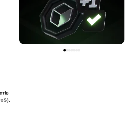
атів
PoS)
,