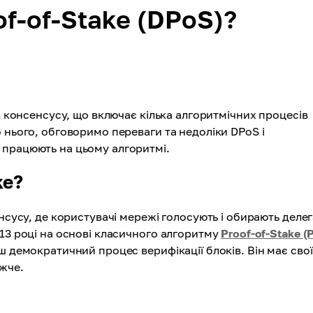
f-of-Stake (DPoS)?
в консенсусу, що включає кілька алгоритмічних процесів
 нього, обговоримо переваги та недоліки DPoS і
 працюють на цьому алгоритмі.
ke?
нсусу, де користувачі мережі голосують і обирають делег
013 році на основі класичного алгоритму
Proof-of-Stake (
ш демократичний процес верифікації блоків. Він має свої
ижче.