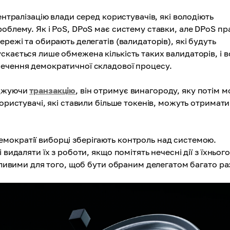
ентралізацію влади серед користувачів, які володіють
роблему. Як і PoS, DPoS має систему ставки, але DPoS п
режі та обирають делегатів (валидаторів), які будуть
кається лише обмежена кількість таких валидаторів, і в
печення демократичної складової процесу.
рджуючи
транзакцію
, він отримує винагороду, яку потім 
ористувачі, які ставили більше токенів, можуть отримати
мократії виборці зберігають контроль над системою.
видаляти їх з роботи, якщо помітять нечесні дії з їхнього
жливими для того, щоб бути обраним делегатом багато раз