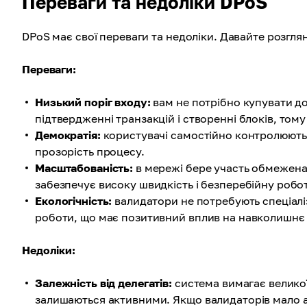
Переваги та недоліки DPoS
DPoS має свої переваги та недоліки. Давайте розглян
Переваги:
Низький поріг входу:
вам не потрібно купувати до
підтвердженні транзакцій і створенні блоків, том
Демократія:
користувачі самостійно контролюють 
прозорість процесу.
Масштабованість:
в мережі бере участь обмежена 
забезпечує високу швидкість і безперебійну робо
Екологічність:
валидатори не потребують спеціалі
роботи, що має позитивний вплив на навколишнє
Недоліки:
Залежність від делегатів:
система вимагає великої 
залишаються активними. Якщо валидаторів мало а