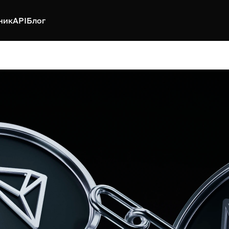
ник
API
Блог