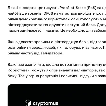
Деякі експерти критикують Proof-of-Stake (PoS) за ц
найбільше токенів. DPoS намагається вирішити цю п
більш демократично: користувачі самі голосують у ме
підтверджувати та генерувати наступний блок. Допус
часом замінюються іншими. Це необхідно для забез
Якщо делегат правильно підтверджує блок, підтве
розподілити серед людей, які голосували за нього. К
більшу частку від валидатора.
Важливо зазначити, що для дотримання принципу де
Користувачі можуть як призначати валидаторів, так і 
боку. Тому гарна репутація і позитивні відгуки є ва