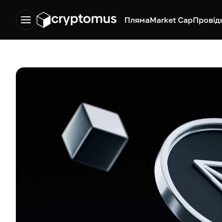
Пляма
Market Cap
Провід