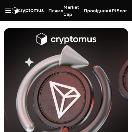
Market
Пляма
Провідник
API
Блог
Cap