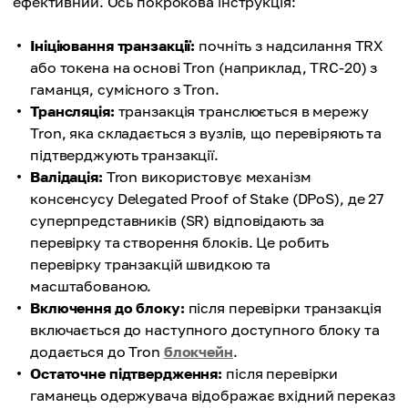
ефективний. Ось покрокова інструкція:
Ініціювання транзакції:
почніть з надсилання TRX
або токена на основі Tron (наприклад, TRC-20) з
гаманця, сумісного з Tron.
Трансляція:
транзакція транслюється в мережу
Tron, яка складається з вузлів, що перевіряють та
підтверджують транзакції.
Валідація:
Tron використовує механізм
консенсусу Delegated Proof of Stake (DPoS), де 27
суперпредставників (SR) відповідають за
перевірку та створення блоків. Це робить
перевірку транзакцій швидкою та
масштабованою.
Включення до блоку:
після перевірки транзакція
включається до наступного доступного блоку та
додається до Tron
блокчейн
.
Остаточне підтвердження:
після перевірки
гаманець одержувача відображає вхідний переказ