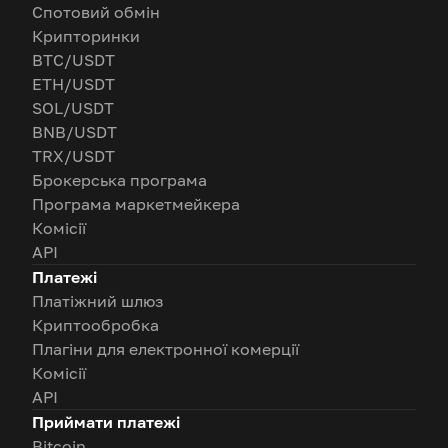
Спотовий обмін
Крипторинки
BTC/USDT
ETH/USDT
SOL/USDT
BNB/USDT
TRX/USDT
Брокерська програма
Програма маркетмейкера
Комісії
API
Платежі
Платіжний шлюз
Криптообробка
Плагіни для електронної комерції
Комісії
API
Приймати платежі
Bitcoin