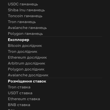
USDC гаманець
Shiba Inu гаманець
Toncoin гаманець
Tron гаманець
Avalanche гаманець
Polygon гаманець
Експлорер
Bitcoin дослідник
Tron дослідник
Ethereum дослідник
Arbitrum дослідник
Polygon дослідник
Avalanche дослідник
Розміщення ставок
Tron ставка
USDT ставка
Ethereum ставка
BNB ставка