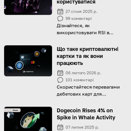
користуватися
27 січня 2025 р.
99
коментарі
Дізнайтеся, як
використовувати RSI в
криптотрейдингу для точних
прогнозів і отримання
Що таке криптовалютні
максимального прибутку!
картки та як вони
працюють
06 лютого 2026 р.
101
коментарі
Скористайтеся перевагами
дебетових карт для
криптовалют вже зараз!
Dogecoin Rises 4% on
Spike in Whale Activity
07 липня 2025 р.