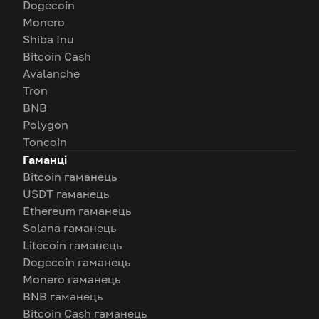
Dogecoin
Monero
Shiba Inu
Bitcoin Cash
Avalanche
Tron
BNB
Polygon
Toncoin
Гаманці
Bitcoin гаманець
USDT гаманець
Ethereum гаманець
Solana гаманець
Litecoin гаманець
Dogecoin гаманець
Monero гаманець
BNB гаманець
Bitcoin Cash гаманець