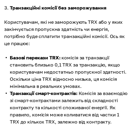
Транзакційні комісії без заморожування
Користувачам, які не заморожують TRX або у яких
закінчується пропускна здатність чи енергія,
потрібно буде сплатити транзакційні комісії. Ось як
це працює:
Базові перекази TRX:
комісія за транзакції
становить близько 0,1 TRX за транзакцію, якщо
користувачам недостатньо пропускної здатності.
Оскільки ціна TRX відносно низька, ця комісія
мінімальна в реальних умовах.
Транзакції смарт-контрактів:
Комісія за взаємодію
зі смарт-контрактами залежить від складності
контракту та кількості споживаної енергії. Як
правило, комісія може коливатися від частки 1
TRX до кількох TRX, залежно від контракту.