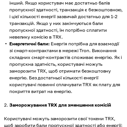
інший. Якщо користувач має достатньо балів
пропускної здатності, транзакція є безкоштовною,
і цієї кількості енергії зазвичай достатньо для 1-2
транзакцій. Якщо у них закінчуються бали
пропускної здатності, їм потрібно сплатити
невелику комісію в TRX.
Енергетичні бали:
Енергія потрібна для взаємодії
зі смарт-контрактами в мережі Tron. Виконання
складних смарт-контрактів споживає енергію. Як і
пропускна здатність, користувачі можуть
заморозити TRX, щоб отримати безкоштовну
енергію. Без достатньої кількості енергії
користувачі повинні сплачувати TRX як плату для
покриття витрат на енергію.
Заморожування TRX для зменшення комісій
Користувачі можуть заморозити свої токени TRX,
щоб заробити бали пропускної здатності або енергії: