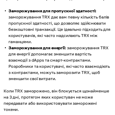
Заморожування для пропускної здатності:
заморожування TRX дає вам певну кількість балів
пропускної здатності, що дозволяє здійснювати
безкоштовні транзакції. Це ідеально підходить для
користувачів, які часто надсилають TRX між
гаманцями.
Заморожування для енергії:
заморожування TRX
для енергії допомагає зменшити вартість
взаємодії з dApps та смарт-контрактами.
Розробники та користувачі, які часто взаємодіють
з контрактами, можуть заморозити TRX, щоб
зменшити свої витрати.
Коли TRX заморожено, він блокується щонайменше
на 3 дні, протягом яких користувач не може
передавати або використовувати заморожені
токени.