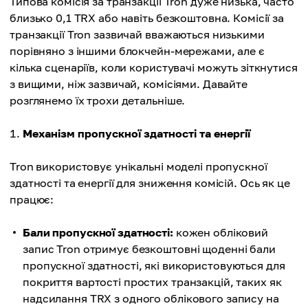
Типова комісія за транзакції Tron дуже низька, часто
близько 0,1 TRX або навіть безкоштовна. Комісії за
транзакції Tron зазвичай вважаються низькими
порівняно з іншими блокчейн-мережами, але є
кілька сценаріїв, коли користувачі можуть зіткнутися
з вищими, ніж зазвичай, комісіями. Давайте
розглянемо їх трохи детальніше.
Механізм пропускної здатності та енергії
Tron використовує унікальні моделі пропускної
здатності та енергії для зниження комісій. Ось як це
працює:
Бали пропускної здатності:
кожен обліковий
запис Tron отримує безкоштовні щоденні бали
пропускної здатності, які використовуються для
покриття вартості простих транзакцій, таких як
надсилання TRX з одного облікового запису на