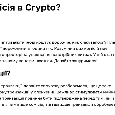
сія в Crypto?
иптовалюти іноді коштує дорожче, ніж очікувалося? Пла
ї дорожчими в години пік. Розуміння цих комісій має
топросторі та уникнення непотрібних витрат. У цій статт
є та чому вона змінюється. Давайте зануримося!
ції?
 транзакції, давайте спочатку розберемося, що це таке.
робку транзакцій у блокчейні. Важливо стимулювати
майне
а транзакція повинна бути підтверджена перед тим, як її
оритет: чим вище комісія, тим швидше транзакція обробляє