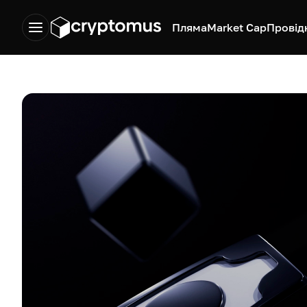
Пляма
Market Cap
Провід