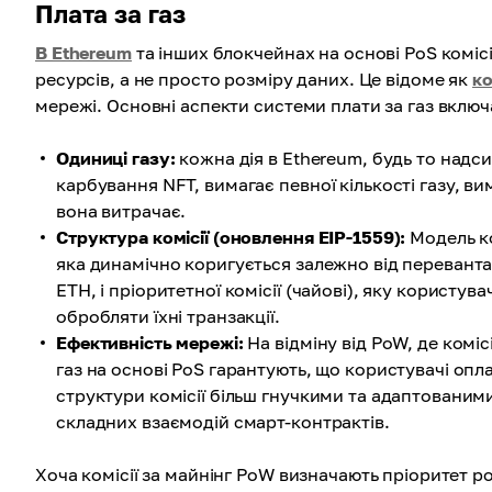
Плата за газ
В Ethereum
та інших блокчейнах на основі PoS комі
ресурсів, а не просто розміру даних. Це відоме як
ко
мережі. Основні аспекти системи плати за газ включ
Одиниці газу:
кожна дія в Ethereum, будь то надс
карбування NFT, вимагає певної кількості газу, ви
вона витрачає.
Структура комісії (оновлення EIP-1559):
Модель ко
яка динамічно коригується залежно від перевант
ETH, і пріоритетної комісії (чайові), яку користу
обробляти їхні транзакції.
Ефективність мережі:
На відміну від PoW, де коміс
газ на основі PoS гарантують, що користувачі опл
структури комісії більш гнучкими та адаптованими
складних взаємодій смарт-контрактів.
Хоча комісії за майнінг PoW визначають пріоритет роз