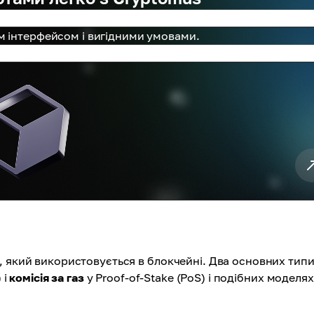
м інтерфейсом і вигідними умовами.
, який використовується в блокчейні. Два основних типи
 і
комісія за газ
у Proof-of-Stake (PoS) і подібних моделях