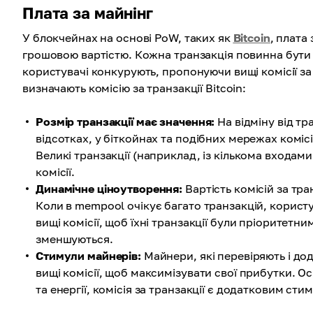
Плата за майнінг
У блокчейнах на основі PoW, таких як
Bitcoin
, плата
грошовою вартістю. Кожна транзакція повинна бути 
користувачі конкурують, пропонуючи вищі комісії за 
визначають комісію за транзакції Bitcoin:
Розмір транзакції має значення:
На відміну від тр
відсотках, у біткойнах та подібних мережах комісі
Великі транзакції (наприклад, із кількома входам
комісії.
Динамічне ціноутворення:
Вартість комісій за тр
Коли в mempool очікує багато транзакцій, корист
вищі комісії, щоб їхні транзакції були пріоритетним
зменшуються.
Стимули майнерів:
Майнери, які перевіряють і дод
вищі комісії, щоб максимізувати свої прибутки. О
та енергії, комісія за транзакції є додатковим ст