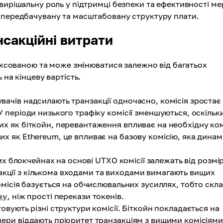
вирішальну роль у підтримці безпеки та ефективності ме
ш передбачувану та масштабовану структуру плати.
сакційні витрати
фіксованою та може змінюватися залежно від багатьох
 на кінцеву вартість.
вачів надсилають транзакції одночасно, комісія зростає
 періоди низького трафіку комісії зменшуються, оскільк
их як біткойн, перевантаження впливає на необхідну ком
х як Ethereum, це впливає на базову комісію, яка динам
их блокчейнах на основі UTXO комісії залежать від розмі
анзакції з кількома входами та виходами вимагають вищих
омісія базується на обчислювальних зусиллях, тобто скла
зу
, ніж прості перекази токенів.
овують різні структури комісії. Біткойн покладається на
ери віддають пріоритет транзакціям з вищими комісіями