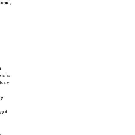
режі,
и
ісію
ічно
ру
дні
.