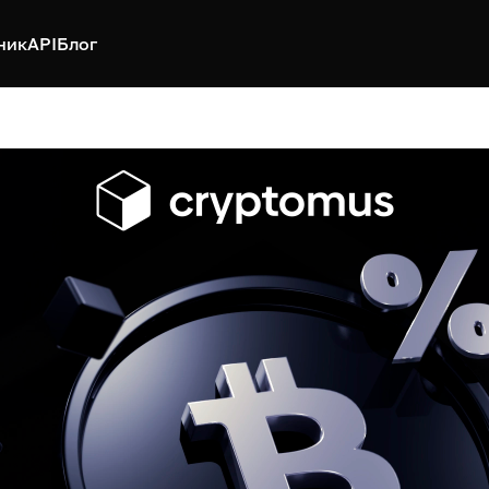
ник
API
Блог