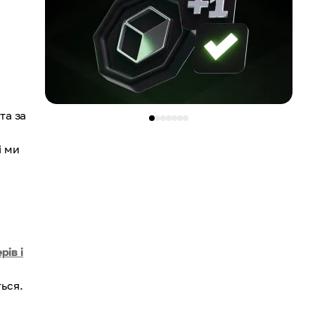
та за
і ми
рів і
ться.