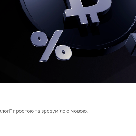
логії простою та зрозумілою мовою.