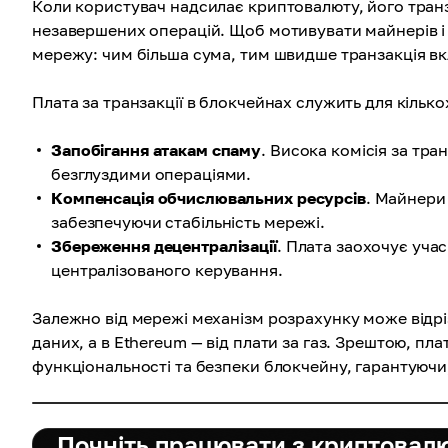
Коли користувач надсилає криптовалюту, його транз
незавершених операцій. Щоб мотивувати майнерів і в
мережу: чим більша сума, тим швидше транзакція вк
Плата за транзакції в блокчейнах служить для кілько
Запобігання атакам спаму
. Висока комісія за т
безглуздими операціями.
Компенсація обчислювальних ресурсів
. Майнери
забезпечуючи стабільність мережі.
Збереження децентралізації
. Плата заохочує уча
централізованого керування.
Залежно від мережі механізм розрахунку може відріз
даних, а в Ethereum — від плати за газ. Зрештою, пла
функціональності та безпеки блокчейну, гарантуючи,
Почніть працювати з криптовал