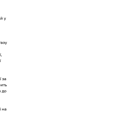
й у
газу
ї,
ї
ї за
бить
в до
і на