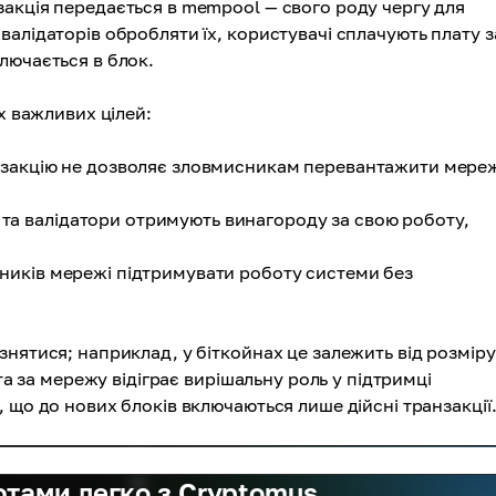
акція передається в mempool — свого роду чергу для
алідаторів обробляти їх, користувачі сплачують плату з
лючається в блок.
х важливих цілей:
ранзакцію не дозволяє зловмисникам перевантажити мере
 та валідатори отримують винагороду за свою роботу,
сників мережі підтримувати роботу системи без
нятися; наприклад, у біткойнах це залежить від розміру
та за мережу відіграє вирішальну роль у підтримці
 що до нових блоків включаються лише дійсні транзакції
ютами легко з Cryptomus