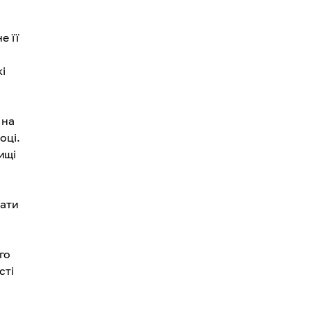
е її
і
 на
оці.
ищі
.
вати
го
сті