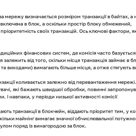
 за мережу визначається розміром транзакції в байтах, а н
включена в блок, а оскільки простір блоку обмежений,
пріоритетність своїх транзакцій. Ось ключові фактори, як
адиційних фінансових систем, де комісія часто базується
я залежить від того, скільки місця транзакція займає в бл
и та виходами) вимагають більше місця, а отже стягують в
анзакції коливається залежно від перевантаження мережі
увачі, які бажають швидшої обробки, повинні запропону
и. І навпаки, у періоди низької активності комісії
ають транзакції в блокчейн, віддають пріоритет тим, у ко
скільки майнінг вимагає значної обчислювальної потужно
имулом поряд із винагородою за блок.