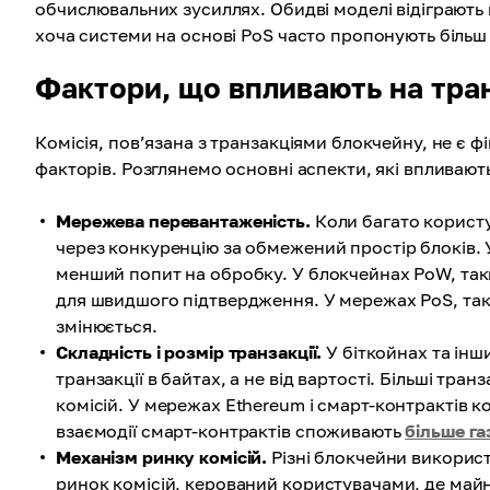
обчислювальних зусиллях. Обидві моделі відіграють 
хоча системи на основі PoS часто пропонують біль
Фактори, що впливають на тран
Комісія, пов’язана з транзакціями блокчейну, не є 
факторів. Розглянемо основні аспекти, які впливають
Мережева перевантаженість.
Коли багато користу
через конкуренцію за обмежений простір блоків. У
менший попит на обробку. У блокчейнах PoW, так
для швидшого підтвердження. У мережах PoS, таки
змінюється.
Складність і розмір транзакції.
У біткойнах та інш
транзакції в байтах, а не від вартості. Більші тр
комісій. У мережах Ethereum і смарт-контрактів к
взаємодії смарт-контрактів споживають
більше га
Механізм ринку комісій.
Різні блокчейни використ
ринок комісій, керований користувачами, де майн