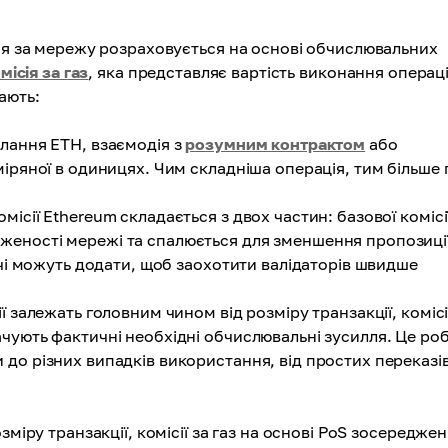
сія за мережу розраховується на основі обчислювальних
місія за газ
, яка представляє вартість виконання операці
ають:
илання ETH, взаємодія з
розумним контрактом
або
міряної в одиницях. Чим складніша операція, тим більше 
місії Ethereum складається з двох частин: базової комісі
аженості мережі та спалюється для зменшення пропозиці
вачі можуть додати, щоб заохотити валідаторів швидше
ії залежать головним чином від розміру транзакції, комісі
ачують фактичні необхідні обчислювальні зусилля. Це ро
 до різних випадків використання, від простих переказі
міру транзакції, комісії за газ на основі PoS зосереджен