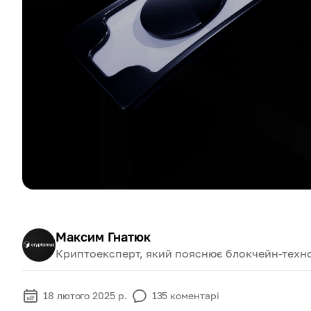
Максим Гнатюк
Криптоексперт, який пояснює блокчейн-техно
18 лютого 2025 р.
135
коментарі