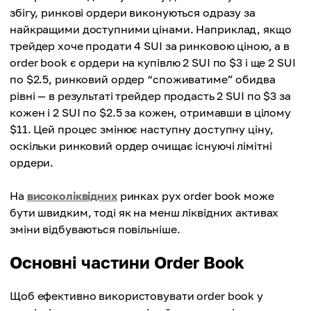
збігу, ринкові ордери виконуються одразу за
найкращими доступними цінами. Наприклад, якщо
трейдер хоче продати 4 SUI за ринковою ціною, а в
order book є ордери на купівлю 2 SUI по $3 і ще 2 SUI
по $2.5, ринковий ордер “споживатиме” обидва
рівні — в результаті трейдер продасть 2 SUI по $3 за
кожен і 2 SUI по $2.5 за кожен, отримавши в цілому
$11. Цей процес змінює наступну доступну ціну,
оскільки ринковий ордер очищає існуючі лімітні
ордери.
На
високоліквідних
ринках рух order book може
бути швидким, тоді як на менш ліквідних активах
зміни відбуваються повільніше.
Основні частини Order Book
Щоб ефективно використовувати order book у