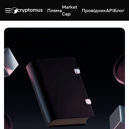
Market
Пляма
Провідник
API
Блог
Cap