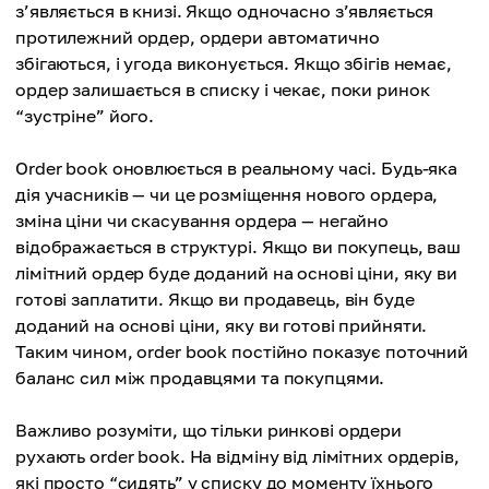
з’являється в книзі. Якщо одночасно з’являється
протилежний ордер, ордери автоматично
збігаються, і угода виконується. Якщо збігів немає,
ордер залишається в списку і чекає, поки ринок
“зустріне” його.
Order book оновлюється в реальному часі. Будь-яка
дія учасників — чи це розміщення нового ордера,
зміна ціни чи скасування ордера — негайно
відображається в структурі. Якщо ви покупець, ваш
лімітний ордер буде доданий на основі ціни, яку ви
готові заплатити. Якщо ви продавець, він буде
доданий на основі ціни, яку ви готові прийняти.
Таким чином, order book постійно показує поточний
баланс сил між продавцями та покупцями.
Важливо розуміти, що тільки ринкові ордери
рухають order book. На відміну від лімітних ордерів,
які просто “сидять” у списку до моменту їхнього