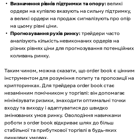
Визначення рівнів підтримки та опору:
великі
ордери на купівлю вказують на сильну підтримку,
а великі ордери на продаж сигналізують про опір
на цьому рівні ціни.
Прогнозування рухів ринку:
трейдери часто
аналізують кількість невиконаних ордерів на
різних рівнях ціни для прогнозування потенційних
коливань ринку.
Таким чином, можна сказати, що order book є цінним
інструментом для розуміння попиту та пропозиції на
крипторинках. Для трейдера order book стає
незамінним помічником у торгівлі: він допомагає
мінімізувати ризики, знаходити оптимальні точки
входу та виходу і адаптуватися до швидко
змінюваних умов ринку. Оволодіння навичками
роботи з order book відкриває шлях до більш
стабільної та прибуткової торгівлі в будь-яких
ринкових умовах.