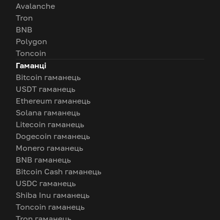
Avalanche
Tron
BNB
Polygon
Toncoin
Гаманці
Bitcoin гаманець
USDT гаманець
Ethereum гаманець
Solana гаманець
Litecoin гаманець
Dogecoin гаманець
Monero гаманець
BNB гаманець
Bitcoin Cash гаманець
USDC гаманець
Shiba Inu гаманець
Toncoin гаманець
Tron гаманець