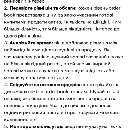
ринковий інтерес.
Перевірте рівні цін та обсяги:
кожен рівень order
book представляє ціну, за якою учасники готові
купити чи продати актив, і кількість на цій ціні. Чим
більша кількість, тим більша ліквідність і інтерес до
цього рівня ціни.
Аналізуйте spread:
він відображає різницю між
найвигіднішими цінами купівлі та продажу. Як
зазначалося раніше, вужчий spread зазвичай вказує
на більш ліквідний ринок, в той час як ширший
spread може вказувати на меншу ліквідність або
можливу волатильність ціни.
Слідкуйте за потоком ордерів:
спостерігайте за
динамікою змін в order book з часом. Шукайте такі
ознаки, як збільшення або зменшення ордерів на
певних рівнях ціни. Увага до цих змін дозволяє
оцінити ринковий настрій і прогнозувати можливі
коливання цін.
Моніторьте вплив угод:
звертайте увагу на те, як