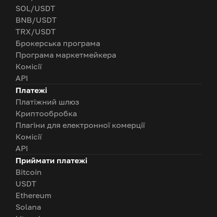
SOL/USDT
BNB/USDT
TRX/USDT
Брокерська програма
Програма маркетмейкера
Комісії
API
Платежі
Платіжний шлюз
Криптообробка
Плагіни для електронної комерції
Комісії
API
Приймати платежі
Bitcoin
USDT
Ethereum
Solana