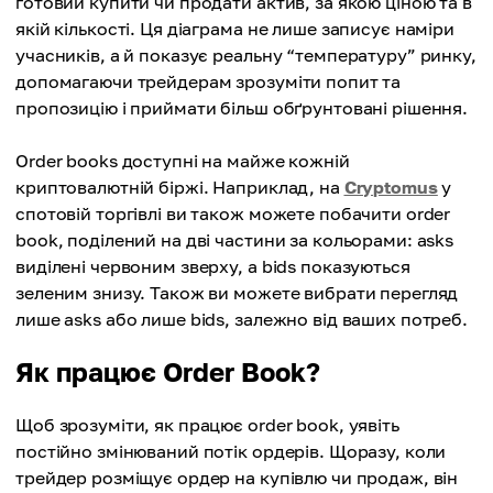
готовий купити чи продати актив, за якою ціною та в
якій кількості. Ця діаграма не лише записує наміри
учасників, а й показує реальну “температуру” ринку,
допомагаючи трейдерам зрозуміти попит та
пропозицію і приймати більш обґрунтовані рішення.
Order books доступні на майже кожній
криптовалютній біржі. Наприклад, на
Cryptomus
у
спотовій торгівлі ви також можете побачити order
book, поділений на дві частини за кольорами: asks
виділені червоним зверху, а bids показуються
зеленим знизу. Також ви можете вибрати перегляд
лише asks або лише bids, залежно від ваших потреб.
Як працює Order Book?
Щоб зрозуміти, як працює order book, уявіть
постійно змінюваний потік ордерів. Щоразу, коли
трейдер розміщує ордер на купівлю чи продаж, він