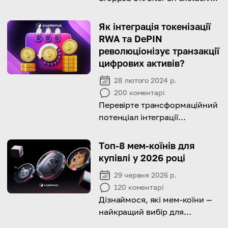
dinner with President Trump.
Як інтеграція токенізації
RWA та DePIN
революціонізує транзакції
цифрових активів?
28 лютого 2024 р.
200
коментарі
Перевірте трансформаційний
потенціал інтеграції
токенізації Real World Asset
(RWA) із технологією
Топ-8 мем-коїнів для
децентралізованого
купівлі у 2026 році
ідентифікаційного номера
29 червня 2026 р.
платежу (DePIN)
120
коментарі
Дізнаймося, які мем-коїни —
найкращий вибір для
інвестування та трейдингу у