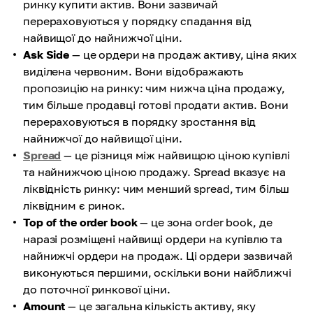
ринку купити актив. Вони зазвичай
перераховуються у порядку спадання від
найвищої до найнижчої ціни.
Ask Side
— це ордери на продаж активу, ціна яких
виділена червоним. Вони відображають
пропозицію на ринку: чим нижча ціна продажу,
тим більше продавці готові продати актив. Вони
перераховуються в порядку зростання від
найнижчої до найвищої ціни.
Spread
— це різниця між найвищою ціною купівлі
та найнижчою ціною продажу. Spread вказує на
ліквідність ринку: чим менший spread, тим більш
ліквідним є ринок.
Top of the order book
— це зона order book, де
наразі розміщені найвищі ордери на купівлю та
найнижчі ордери на продаж. Ці ордери зазвичай
виконуються першими, оскільки вони найближчі
до поточної ринкової ціни.
Amount
— це загальна кількість активу, яку