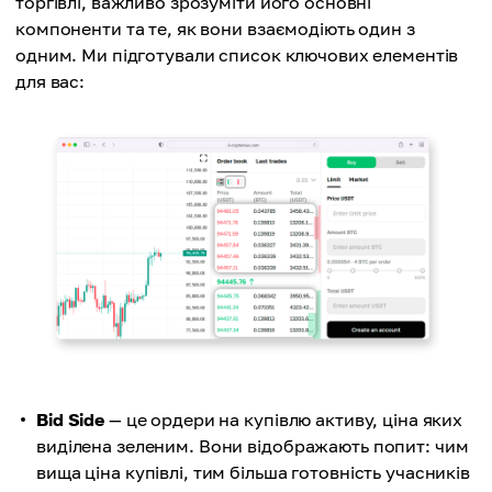
торгівлі, важливо зрозуміти його основні
компоненти та те, як вони взаємодіють один з
одним. Ми підготували список ключових елементів
для вас:
Bid Side
— це ордери на купівлю активу, ціна яких
виділена зеленим. Вони відображають попит: чим
вища ціна купівлі, тим більша готовність учасників