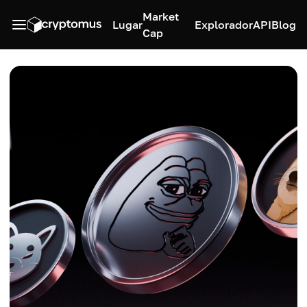
Market
Lugar
Explorador
API
Blog
Cap