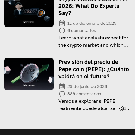
2026: What Do Experts
Say?
11 de diciembre de 2025
6
comentarios
Learn what analysts expect for
the crypto market and which
factors will drive growth next
year.
Previsión del precio de
Pepe coin (PEPE): ¿Cuánto
valdrá en el futuro?
29 de junio de 2026
389
comentarios
Vamos a explorar si PEPE
realmente puede alcanzar \$1 y
qué cambios en su precio
podrían ocurrir.