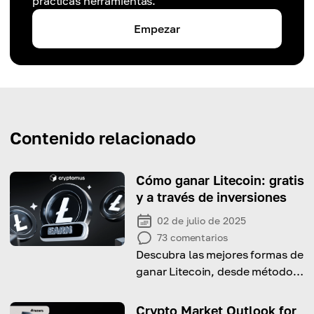
prácticas herramientas.
Empezar
Contenido relacionado
Cómo ganar Litecoin: gratis
y a través de inversiones
02 de julio de 2025
73
comentarios
Descubra las mejores formas de
ganar Litecoin, desde métodos
gratuitos hasta inversiones
inteligentes.
Crypto Market Outlook for