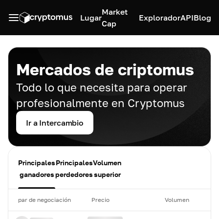
Market
Lugar
Explorador
API
Blog
Cap
Mercados de criptomus
Todo lo que necesita para operar
profesionalmente en Cryptomus
Ir a Intercambio
Principales
Principales
Volumen
ganadores
perdedores
superior
par de negociación
Precio
Volumen