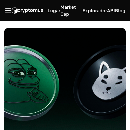
Market
Lugar
Explorador
API
Blog
Cap