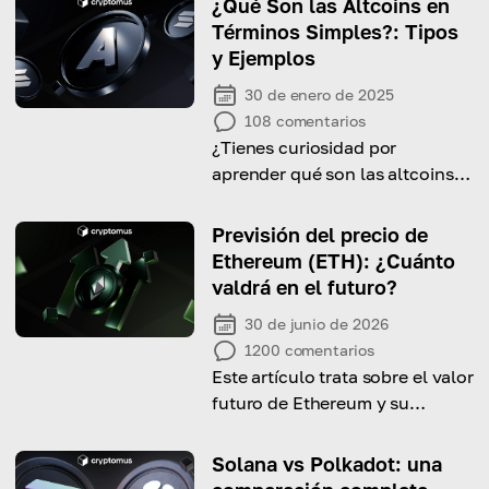
¿Qué Son las Altcoins en
Términos Simples?: Tipos
y Ejemplos
30 de enero de 2025
108
comentarios
¿Tienes curiosidad por
aprender qué son las altcoins?
¡Esta guía te explicará todos los
detalles, desde los tipos y
Previsión del precio de
ejemplos hasta el proceso de
Ethereum (ETH): ¿Cuánto
compra!
valdrá en el futuro?
30 de junio de 2026
1200
comentarios
Este artículo trata sobre el valor
futuro de Ethereum y su
potencial como inversión. ¡Lee
para descubrir las previsiones
Solana vs Polkadot: una
de los expertos!