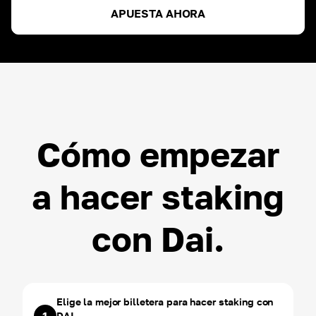
APUESTA AHORA
ETH
ROI ~
3.00
%
USDT
ROI ~
3.00
%
Cómo empezar
a hacer staking
con Dai.
Elige la mejor billetera para hacer staking con
DAI.