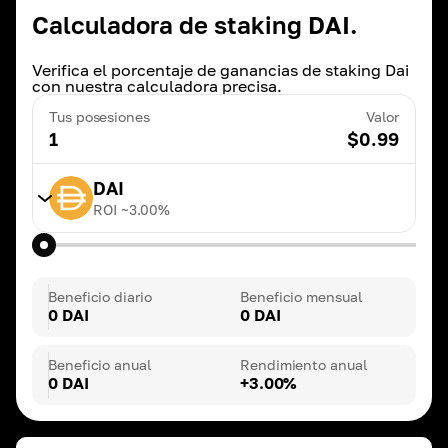
Calculadora de staking DAI.
Verifica el porcentaje de ganancias de staking Dai
con nuestra calculadora precisa.
Tus posesiones
Valor
1
$
0.99
DAI
ROI ~
3.00
%
TRX
ROI ~
20.00
%
Beneficio diario
Beneficio mensual
0 DAI
0 DAI
BNB
ROI ~
3.00
%
Beneficio anual
Rendimiento anual
0 DAI
+3.00%
DAI
ROI ~
3.00
%