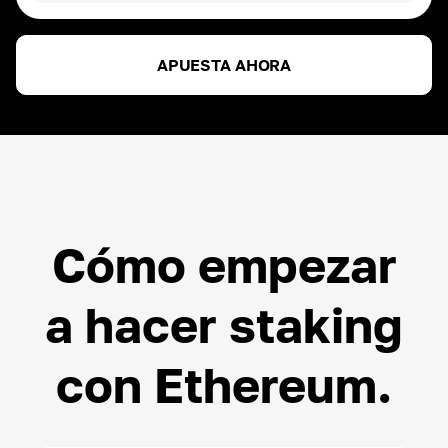
DAI
ROI ~
3.00
%
APUESTA AHORA
ETH
ROI ~
3.00
%
USDT
ROI ~
3.00
%
Cómo empezar
a hacer staking
con Ethereum.