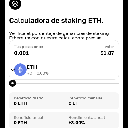
Calculadora de staking ETH.
Verifica el porcentaje de ganancias de staking
Ethereum con nuestra calculadora precisa.
Tus posesiones
Valor
0.001
$
1.87
ETH
ROI ~
3.00
%
TRX
ROI ~
20.00
%
Beneficio diario
Beneficio mensual
0 ETH
0 ETH
BNB
ROI ~
3.00
%
Beneficio anual
Rendimiento anual
0 ETH
+3.00%